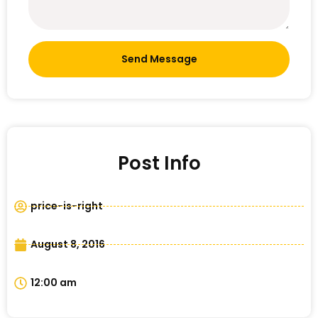
Send Message
Post Info
price-is-right
August 8, 2016
12:00 am