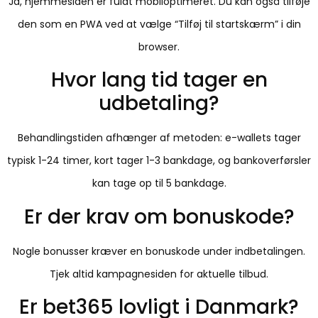
Ja, hjemmesiden er fuldt mobiloptimeret. Du kan også tilføje
den som en PWA ved at vælge “Tilføj til startskærm” i din
browser.
Hvor lang tid tager en
udbetaling?
Behandlingstiden afhænger af metoden: e-wallets tager
typisk 1-24 timer, kort tager 1-3 bankdage, og bankoverførsler
kan tage op til 5 bankdage.
Er der krav om bonuskode?
Nogle bonusser kræver en bonuskode under indbetalingen.
Tjek altid kampagnesiden for aktuelle tilbud.
Er bet365 lovligt i Danmark?