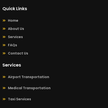
Quick Links
Home
About Us
Services
FAQs
Contact Us
Services
Airport Transportation
Medical Transportation
Taxi Services