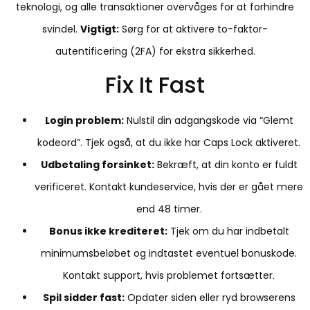
teknologi, og alle transaktioner overvåges for at forhindre
svindel.
Vigtigt:
Sørg for at aktivere to-faktor-
autentificering (2FA) for ekstra sikkerhed.
Fix It Fast
Login problem:
Nulstil din adgangskode via “Glemt
kodeord”. Tjek også, at du ikke har Caps Lock aktiveret.
Udbetaling forsinket:
Bekræft, at din konto er fuldt
verificeret. Kontakt kundeservice, hvis der er gået mere
end 48 timer.
Bonus ikke krediteret:
Tjek om du har indbetalt
minimumsbeløbet og indtastet eventuel bonuskode.
Kontakt support, hvis problemet fortsætter.
Spil sidder fast:
Opdater siden eller ryd browserens