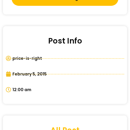
Post Info
price-is-right
February 5, 2015
12:00 am