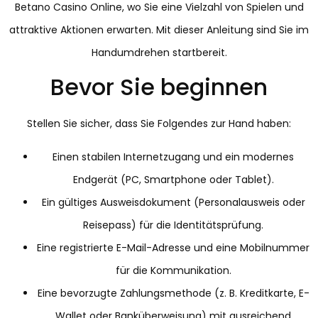
Betano Casino Online, wo Sie eine Vielzahl von Spielen und
attraktive Aktionen erwarten. Mit dieser Anleitung sind Sie im
Handumdrehen startbereit.
Bevor Sie beginnen
Stellen Sie sicher, dass Sie Folgendes zur Hand haben:
Einen stabilen Internetzugang und ein modernes
Endgerät (PC, Smartphone oder Tablet).
Ein gültiges Ausweisdokument (Personalausweis oder
Reisepass) für die Identitätsprüfung.
Eine registrierte E-Mail-Adresse und eine Mobilnummer
für die Kommunikation.
Eine bevorzugte Zahlungsmethode (z. B. Kreditkarte, E-
Wallet oder Banküberweisung) mit ausreichend