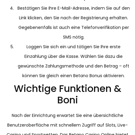
Bestätigen Sie Ihre E-Mail-Adresse, indem Sie auf den
Link klicken, den Sie nach der Registrierung erhalten.
Gegebenenfalls ist auch eine Telefonverifikation per
SMS nötig.
Loggen Sie sich ein und tätigen Sie Ihre erste
Einzahlung über die Kasse. Wählen Sie dazu die
gewünschte Zahlungsmethode und den Betrag – oft
können Sie gleich einen Betano Bonus aktivieren.
Wichtige Funktionen &
Boni
Nach der Einrichtung erwartet Sie eine übersichtliche
Benutzeroberfläche mit schnellem Zugriff auf Slots, Live-
Casino und Sportwetten. Das Betano Casino Online bietet