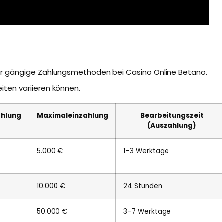
n
ber gängige Zahlungsmethoden bei Casino Online Betano.
iten variieren können.
ahlung
Maximaleinzahlung
Bearbeitungszeit
(Auszahlung)
5.000 €
1–3 Werktage
10.000 €
24 Stunden
50.000 €
3–7 Werktage