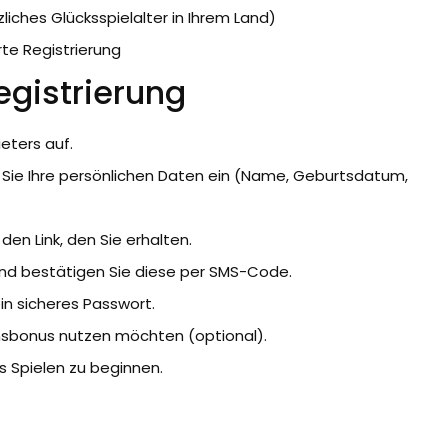
liches Glücksspielalter in Ihrem Land)
te Registrierung
egistrierung
ieters auf.
n Sie Ihre persönlichen Daten ein (Name, Geburtsdatum,
den Link, den Sie erhalten.
nd bestätigen Sie diese per SMS-Code.
n sicheres Passwort.
nsbonus nutzen möchten (optional).
as Spielen zu beginnen.