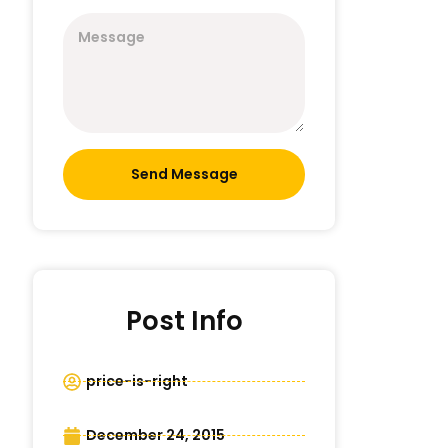
Send Message
Post Info
price-is-right
December 24, 2015