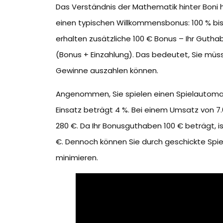
Das Verständnis der Mathematik hinter Boni h
einen typischen Willkommensbonus: 100 % bis z
erhalten zusätzliche 100 € Bonus – Ihr Gut
(Bonus + Einzahlung). Das bedeutet, Sie müss
Gewinne auszahlen können.
Angenommen, Sie spielen einen Spielautomat
Einsatz beträgt 4 %. Bei einem Umsatz von 7.0
280 €. Da Ihr Bonusguthaben 100 € beträgt, i
€. Dennoch können Sie durch geschickte Spiel
minimieren.