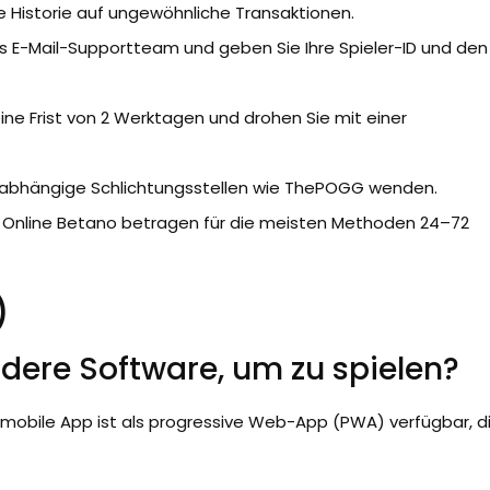
e Historie auf ungewöhnliche Transaktionen.
s E-Mail-Supportteam und geben Sie Ihre Spieler-ID und den
 eine Frist von 2 Werktagen und drohen Sie mit einer
 unabhängige Schlichtungsstellen wie ThePOGG wenden.
o Online Betano betragen für die meisten Methoden 24–72
)
dere Software, um zu spielen?
ine mobile App ist als progressive Web-App (PWA) verfügbar, d