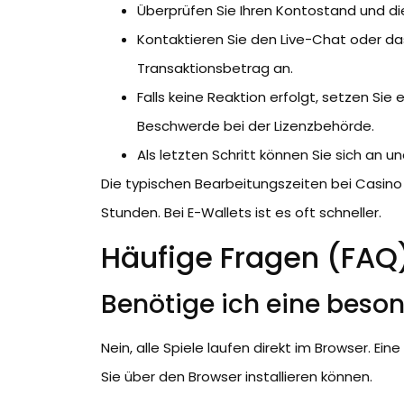
Überprüfen Sie Ihren Kontostand und di
Kontaktieren Sie den Live-Chat oder da
Transaktionsbetrag an.
Falls keine Reaktion erfolgt, setzen Sie
Beschwerde bei der Lizenzbehörde.
Als letzten Schritt können Sie sich an
Die typischen Bearbeitungszeiten bei Casin
Stunden. Bei E-Wallets ist es oft schneller.
Häufige Fragen (FAQ
Benötige ich eine beson
Nein, alle Spiele laufen direkt im Browser. E
Sie über den Browser installieren können.