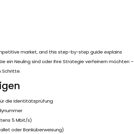
petitive market, and this step-by-step guide explains
Sie ein Neuling sind oder Ihre Strategie verfeinern möchten –
 Schritte.
igen
ür die Identitätsprüfung
andynummer
stens 5 Mbit/s)
-Wallet oder Banküberweisung)