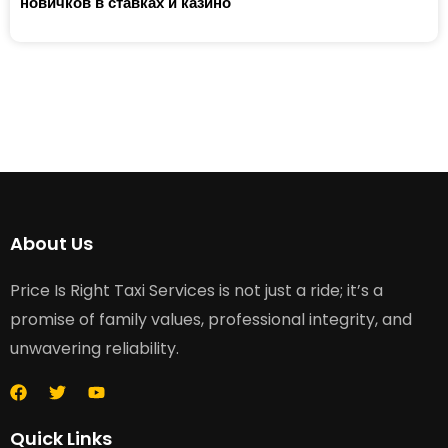
новичков в ставках и казино
About Us
Price Is Right Taxi Services is not just a ride; it’s a
promise of family values, professional integrity, and
unwavering reliability.
Quick Links