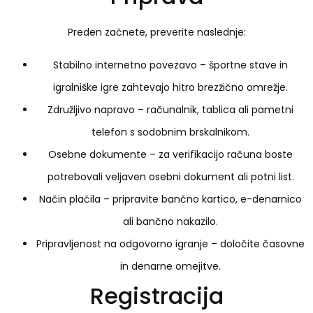
Preden začnete, preverite naslednje:
Stabilno internetno povezavo – športne stave in
igralniške igre zahtevajo hitro brezžično omrežje.
Združljivo napravo – računalnik, tablica ali pametni
telefon s sodobnim brskalnikom.
Osebne dokumente – za verifikacijo računa boste
potrebovali veljaven osebni dokument ali potni list.
Način plačila – pripravite bančno kartico, e-denarnico
ali bančno nakazilo.
Pripravljenost na odgovorno igranje – določite časovne
in denarne omejitve.
Registracija