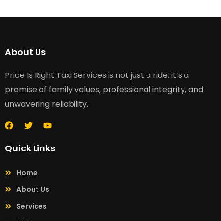
About Us
Price Is Right Taxi Services is not just a ride; it’s a
promise of family values, professional integrity, and
unwavering reliability.
Quick Links
Home
About Us
Services