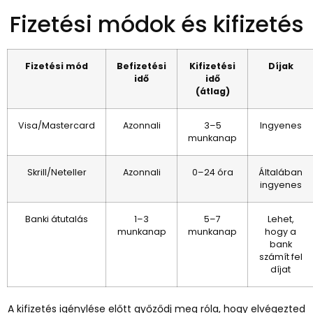
Fizetési módok és kifizetés
Fizetési mód
Befizetési
Kifizetési
Díjak
idő
idő
(átlag)
Visa/Mastercard
Azonnali
3–5
Ingyenes
munkanap
Skrill/Neteller
Azonnali
0–24 óra
Általában
ingyenes
Banki átutalás
1–3
5–7
Lehet,
munkanap
munkanap
hogy a
bank
számít fel
díjat
A kifizetés igénylése előtt győződj meg róla, hogy elvégezted