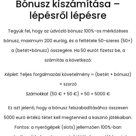
Bónusz kiszámítása –
lépésről lépésre
Tegyük fel, hogy az üdvözlő bónusz 100%-os mérkőzéses
bónusz, maximum 200 euróig, és a feltétele 50-szeres (50×)
a (betét+bónusz) összegére. Ha 50 eurót fizetsz be, a
számítás a következő:
Képlet:
Teljes forgalmazási követelmény = (betét + bónusz)
× szorzó
Számokkal:
(50 € + 50 €) × 50 = 5000 €
Ez azt jelenti, hogy a bónusz felszabadításához összesen
5000 euró értékű tétet kell megtenned a kaszinó játékaiban.
Fontos: a nyerőgépek (slots) jellemzően 100%-ban