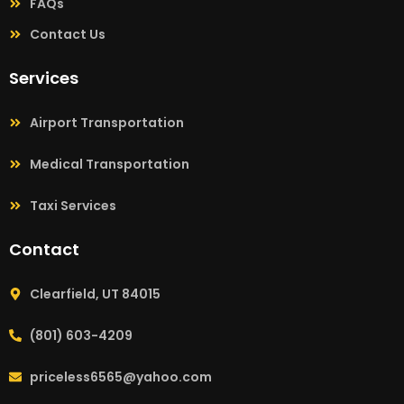
FAQs
Contact Us
Services
Airport Transportation
Medical Transportation
Taxi Services
Contact
Clearfield, UT 84015
(801) 603-4209
priceless6565@yahoo.com