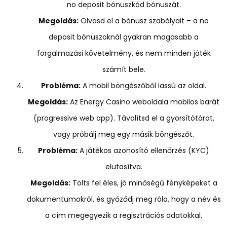
no deposit bónuszkód bónuszát.
Megoldás:
Olvasd el a bónusz szabályait – a no
deposit bónuszoknál gyakran magasabb a
forgalmazási követelmény, és nem minden játék
számít bele.
Probléma:
A mobil böngészőből lassú az oldal.
Megoldás:
Az Energy Casino weboldala mobilos barát
(progressive web app). Távolítsd el a gyorsítótárat,
vagy próbálj meg egy másik böngészőt.
Probléma:
A játékos azonosító ellenőrzés (KYC)
elutasítva.
Megoldás:
Tölts fel éles, jó minőségű fényképeket a
dokumentumokról, és győződj meg róla, hogy a név és
a cím megegyezik a regisztrációs adatokkal.