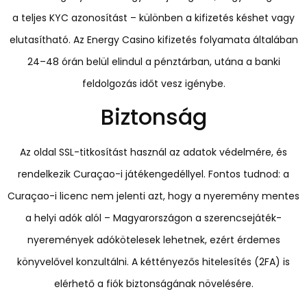
a teljes KYC azonosítást – különben a kifizetés késhet vagy
elutasítható. Az Energy Casino kifizetés folyamata általában
24–48 órán belül elindul a pénztárban, utána a banki
feldolgozás időt vesz igénybe.
Biztonság
Az oldal SSL-titkosítást használ az adatok védelmére, és
rendelkezik Curaçao-i játékengedéllyel. Fontos tudnod: a
Curaçao-i licenc nem jelenti azt, hogy a nyeremény mentes
a helyi adók alól – Magyarországon a szerencsejáték-
nyeremények adókötelesek lehetnek, ezért érdemes
könyvelővel konzultálni. A kéttényezős hitelesítés (2FA) is
elérhető a fiók biztonságának növelésére.