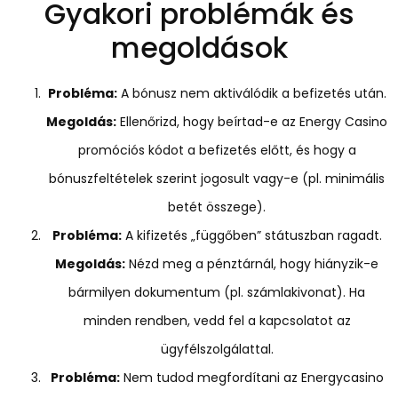
Gyakori problémák és
megoldások
Probléma:
A bónusz nem aktiválódik a befizetés után.
Megoldás:
Ellenőrizd, hogy beírtad-e az Energy Casino
promóciós kódot a befizetés előtt, és hogy a
bónuszfeltételek szerint jogosult vagy-e (pl. minimális
betét összege).
Probléma:
A kifizetés „függőben” státuszban ragadt.
Megoldás:
Nézd meg a pénztárnál, hogy hiányzik-e
bármilyen dokumentum (pl. számlakivonat). Ha
minden rendben, vedd fel a kapcsolatot az
ügyfélszolgálattal.
Probléma:
Nem tudod megfordítani az Energycasino