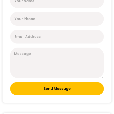
Send Message