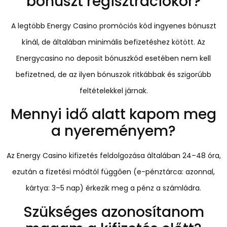
bónuszt regisztrációkor?
A legtöbb Energy Casino promóciós kód ingyenes bónuszt
kínál, de általában minimális befizetéshez kötött. Az
Energycasino no deposit bónuszkód esetében nem kell
befizetned, de az ilyen bónuszok ritkábbak és szigorúbb
feltételekkel járnak.
Mennyi idő alatt kapom meg
a nyereményem?
Az Energy Casino kifizetés feldolgozása általában 24–48 óra,
ezután a fizetési módtól függően (e-pénztárca: azonnal,
kártya: 3–5 nap) érkezik meg a pénz a számládra.
Szükséges azonosítanom