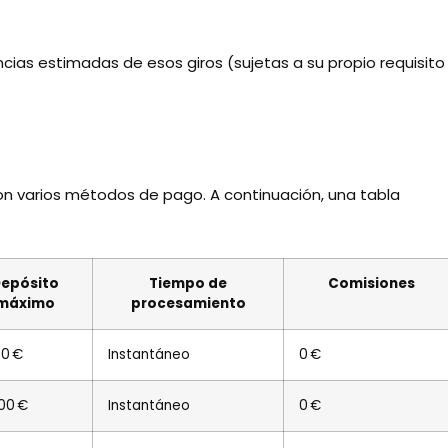
ancias estimadas de esos giros (sujetas a su propio requisito
 varios métodos de pago. A continuación, una tabla
epósito
Tiempo de
Comisiones
máximo
procesamiento
00 €
Instantáneo
0 €
00 €
Instantáneo
0 €