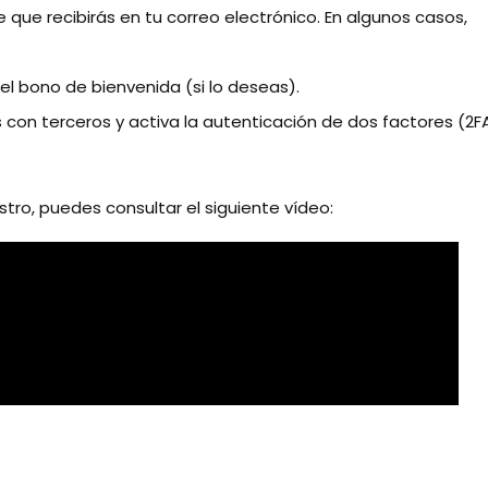
 que recibirás en tu correo electrónico. En algunos casos,
 el bono de bienvenida (si lo deseas).
con terceros y activa la autenticación de dos factores (2F
istro, puedes consultar el siguiente vídeo: