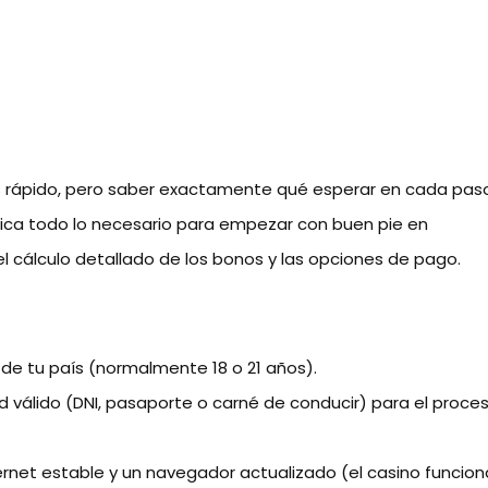
es rápido, pero saber exactamente qué esperar en cada pas
plica todo lo necesario para empezar con buen pie en
el cálculo detallado de los bonos y las opciones de pago.
 de tu país (normalmente 18 o 21 años).
válido (DNI, pasaporte o carné de conducir) para el proce
ernet estable y un navegador actualizado (el casino funcion