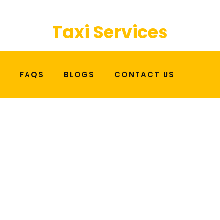
Price Is Right
Taxi Services
FAQS
BLOGS
CONTACT US
ráctica De Daznbet: Re
os Y Cálculo De Ganan