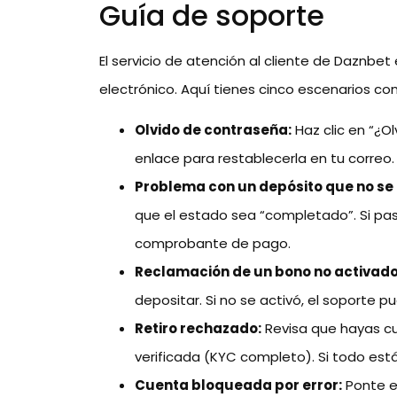
Guía de soporte
El servicio de atención al cliente de Daznbet
electrónico. Aquí tienes cinco escenarios c
Olvido de contraseña:
Haz clic en “¿Ol
enlace para restablecerla en tu correo.
Problema con un depósito que no se 
que el estado sea “completado”. Si pa
comprobante de pago.
Reclamación de un bono no activado
depositar. Si no se activó, el soporte
Retiro rechazado:
Revisa que hayas cu
verificada (KYC completo). Si todo está
Cuenta bloqueada por error:
Ponte e