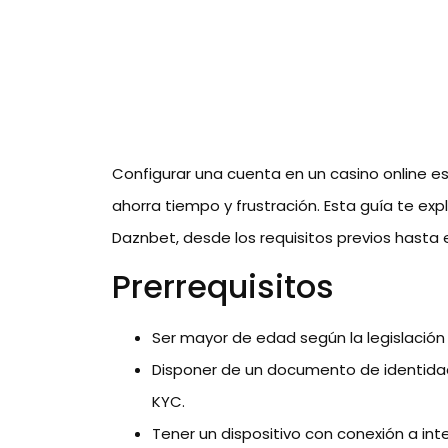
Configurar una cuenta en un casino online 
ahorra tiempo y frustración. Esta guía te ex
Daznbet, desde los requisitos previos hasta 
Prerrequisitos
Ser mayor de edad según la legislación
Disponer de un documento de identidad 
KYC.
Tener un dispositivo con conexión a int