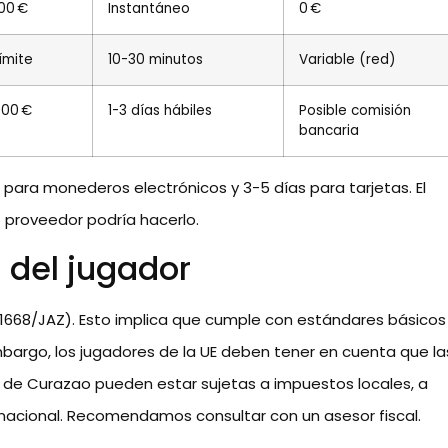
00 €
Instantáneo
0 €
límite
10-30 minutos
Variable (red)
000 €
1-3 días hábiles
Posible comisión
bancaria
 para monederos electrónicos y 3-5 días para tarjetas. El
 proveedor podría hacerlo.
 del jugador
 1668/JAZ). Esto implica que cumple con estándares básicos
mbargo, los jugadores de la UE deben tener en cuenta que la
 de Curazao pueden estar sujetas a impuestos locales, a
o nacional. Recomendamos consultar con un asesor fiscal.