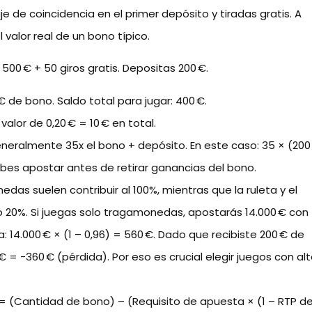
e de coincidencia en el primer depósito y tiradas gratis. A
valor real de un bono típico.
00 € + 50 giros gratis. Depositas 200 €.
 de bono. Saldo total para jugar: 400 €.
alor de 0,20 € = 10 € en total.
eralmente 35x el bono + depósito. En este caso: 35 × (200
ebes apostar antes de retirar ganancias del bono.
das suelen contribuir al 100%, mientras que la ruleta y el
 o 20%. Si juegas solo tragamonedas, apostarás 14.000 € con
 14.000 € × (1 – 0,96) = 560 €. Dado que recibiste 200 € de
 = -360 € (pérdida). Por eso es crucial elegir juegos con al
 (Cantidad de bono) – (Requisito de apuesta × (1 – RTP de