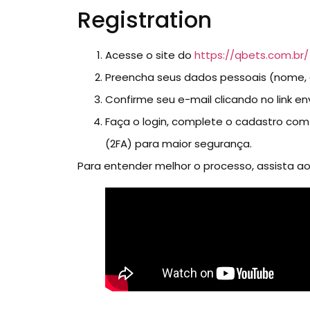
Registration
Acesse o site do
https://qbets.com.br/
Preencha seus dados pessoais (nome, e
Confirme seu e-mail clicando no link en
Faça o login, complete o cadastro com
(2FA) para maior segurança.
Para entender melhor o processo, assista ao 