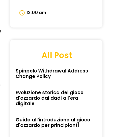
12:00 am
.
s
All Post
Spinpolo Withdrawal Address
s
Change Policy
m
Evoluzione storica del gioco
d'azzardo dai dadi all'era
digitale
Guida all'introduzione al gioco
d'azzardo per principianti