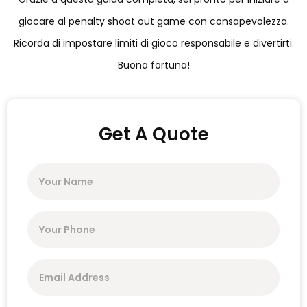
giocare al penalty shoot out game con consapevolezza.
Ricorda di impostare limiti di gioco responsabile e divertirti.
Buona fortuna!
Get A Quote