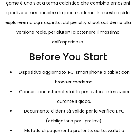
game è una slot a tema calcistico che combina emozioni
sportive e meccaniche di gioco moderne. In questa guida
esploreremo ogni aspetto, dal penalty shoot out demo alla
versione reale, per aiutarti a ottenere il massimo
dall’esperienza.
Before You Start
Dispositivo aggiornato: PC, smartphone o tablet con
browser moderno.
Connessione internet stabile per evitare interruzioni
durante il gioco.
Documento d’identità valido per la verifica KYC
(obbligatoria per i prelievi).
Metodo di pagamento preferito: carta, wallet o