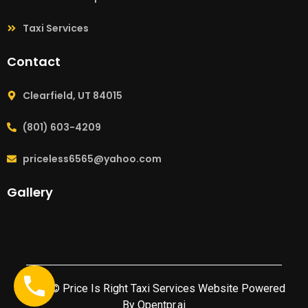
Taxi Services
Contact
Clearfield, UT 84015
(801) 603-4209
priceless6565@yahoo.com
Gallery
2026 © Price Is Right Taxi Services Website Powered
By
Opentpr.ai