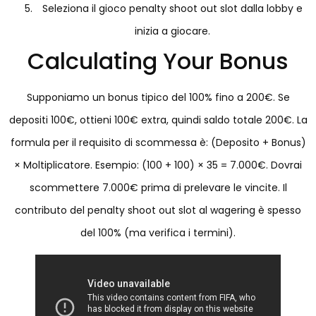
Seleziona il gioco penalty shoot out slot dalla lobby e
inizia a giocare.
Calculating Your Bonus
Supponiamo un bonus tipico del 100% fino a 200€. Se
depositi 100€, ottieni 100€ extra, quindi saldo totale 200€. La
formula per il requisito di scommessa è: (Deposito + Bonus)
× Moltiplicatore. Esempio: (100 + 100) × 35 = 7.000€. Dovrai
scommettere 7.000€ prima di prelevare le vincite. Il
contributo del penalty shoot out slot al wagering è spesso
del 100% (ma verifica i termini).