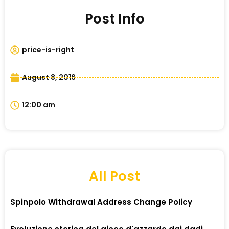
Post Info
price-is-right
August 8, 2016
12:00 am
All Post
Spinpolo Withdrawal Address Change Policy