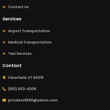
Contact Us
Services
Airport Transportation
Medical Transportation
Taxi Services
Contact
Clearfield, UT 84015
(801) 603-4209
priceless6565@yahoo.com