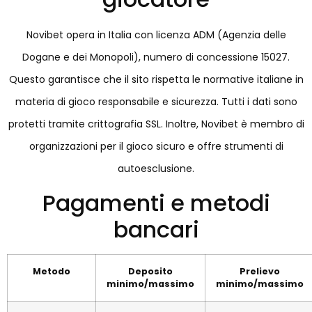
Novibet opera in Italia con licenza ADM (Agenzia delle
Dogane e dei Monopoli), numero di concessione 15027.
Questo garantisce che il sito rispetta le normative italiane in
materia di gioco responsabile e sicurezza. Tutti i dati sono
protetti tramite crittografia SSL. Inoltre, Novibet è membro di
organizzazioni per il gioco sicuro e offre strumenti di
autoesclusione.
Pagamenti e metodi
bancari
Metodo
Deposito
Prelievo
minimo/massimo
minimo/massimo