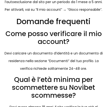
l’autoesclusione dal sito per un periodo da 1 mese a 5 anni.
Per attivarli, vai su “Il mio account” → “Gioco responsabile”.
Domande frequenti
Come posso verificare il mio
account?
Devi caricare un documento d’identità e un documento di
residenza nella sezione “Documenti” del tuo profilo. La
verifica richiede solitamente 24-48 ore.
Qual è l’età minima per
scommettere su Novibet
scommesse?