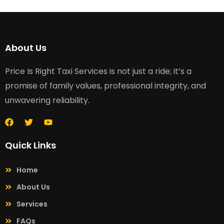
About Us
Price Is Right Taxi Services is not just a ride; it’s a
promise of family values, professional integrity, and
unwavering reliability.
Quick Links
Home
About Us
Services
FAQs