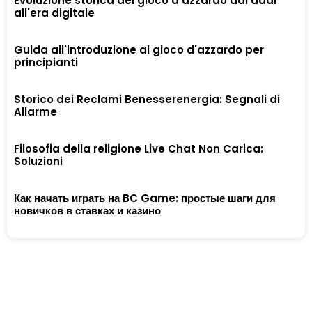
Evoluzione storica del gioco d'azzardo dai dadi
all'era digitale
Guida all'introduzione al gioco d'azzardo per
principianti
Storico dei Reclami Benesserenergia: Segnali di
Allarme
Filosofia della religione Live Chat Non Carica:
Soluzioni
Как начать играть на BC Game: простые шаги для
новичков в ставках и казино