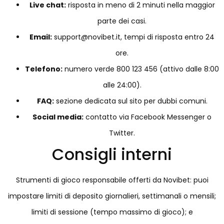
Live chat:
risposta in meno di 2 minuti nella maggior
parte dei casi.
Email:
support@novibet.it, tempi di risposta entro 24
ore.
Telefono:
numero verde 800 123 456 (attivo dalle 8:00
alle 24:00).
FAQ:
sezione dedicata sul sito per dubbi comuni.
Social media:
contatto via Facebook Messenger o
Twitter.
Consigli interni
Strumenti di gioco responsabile offerti da Novibet: puoi
impostare limiti di deposito giornalieri, settimanali o mensili;
limiti di sessione (tempo massimo di gioco); e