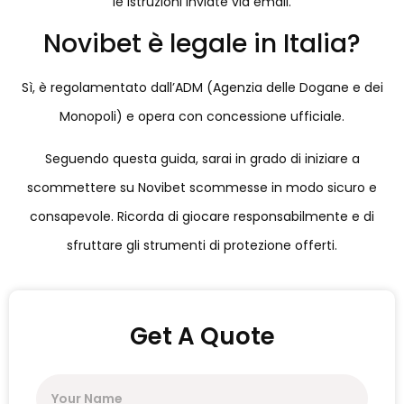
le istruzioni inviate via email.
Novibet è legale in Italia?
Sì, è regolamentato dall’ADM (Agenzia delle Dogane e dei
Monopoli) e opera con concessione ufficiale.
Seguendo questa guida, sarai in grado di iniziare a
scommettere su Novibet scommesse in modo sicuro e
consapevole. Ricorda di giocare responsabilmente e di
sfruttare gli strumenti di protezione offerti.
Get A Quote