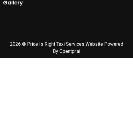
Gallery
2026 © Price Is Right Taxi Services Website Powered
By
Opentpr.ai