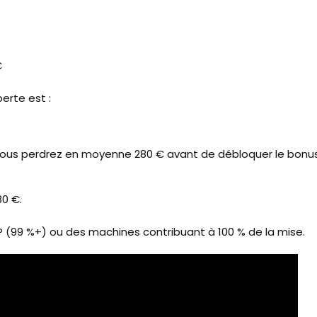
€
erte est :
 vous perdrez en moyenne 280 € avant de débloquer le bonus
80 €.
TP (99 %+) ou des machines contribuant à 100 % de la mise.