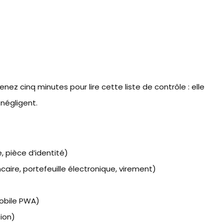
ez cinq minutes pour lire cette liste de contrôle : elle
 négligent.
, pièce d’identité)
ire, portefeuille électronique, virement)
mobile PWA)
tion)