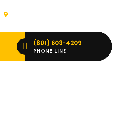
Clearfield, UT 84015
(801) 603-4209
PHONE LINE
gasino
trait