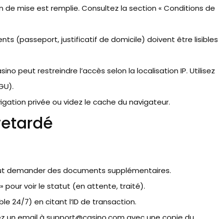
on de mise est remplie. Consultez la section « Conditions de
s (passeport, justificatif de domicile) doivent être lisibles
sino peut restreindre l’accès selon la localisation IP. Utilisez
GU).
ation privée ou videz le cache du navigateur.
 retardé
 peut demander des documents supplémentaires.
 pour voir le statut (en attente, traité).
e 24/7) en citant l’ID de transaction.
oyez un email à support@casino.com avec une copie du