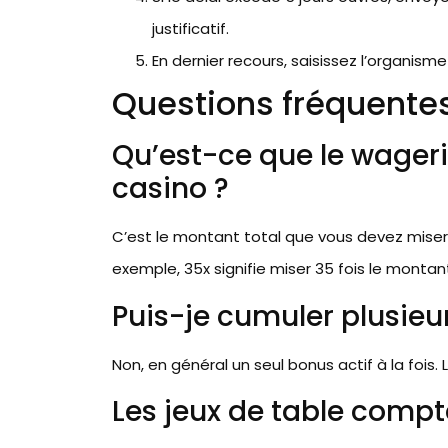
justificatif.
En dernier recours, saisissez l’organism
Questions fréquente
Qu’est-ce que le wager
casino ?
C’est le montant total que vous devez miser a
exemple, 35x signifie miser 35 fois le montan
Puis-je cumuler plusie
Non, en général un seul bonus actif à la fois. 
Les jeux de table compt