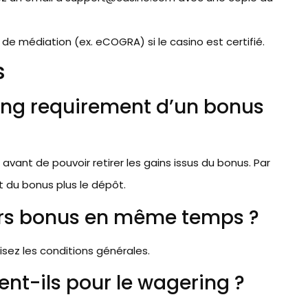
e de médiation (ex. eCOGRA) si le casino est certifié.
s
ing requirement d’un bonus
vant de pouvoir retirer les gains issus du bonus. Par
t du bonus plus le dépôt.
urs bonus en même temps ?
Lisez les conditions générales.
ent-ils pour le wagering ?