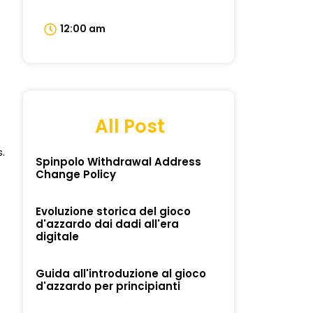
12:00 am
All Post
.
Spinpolo Withdrawal Address
Change Policy
Evoluzione storica del gioco
d'azzardo dai dadi all'era
digitale
Guida all'introduzione al gioco
d'azzardo per principianti