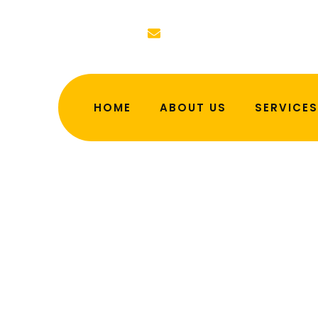
priceless6565@yahoo.com
HOME
ABOUT US
SERVICES
Guide
Casi