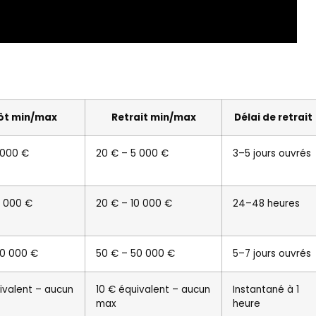
ôt min/max
Retrait min/max
Délai de retrait
 000 €
20 € – 5 000 €
3–5 jours ouvrés
0 000 €
20 € – 10 000 €
24–48 heures
50 000 €
50 € – 50 000 €
5–7 jours ouvrés
ivalent – aucun
10 € équivalent – aucun
Instantané à 1
max
heure