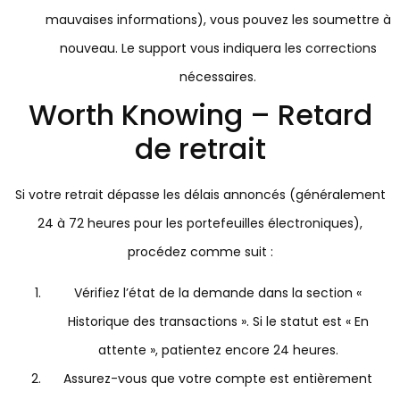
mauvaises informations), vous pouvez les soumettre à
nouveau. Le support vous indiquera les corrections
nécessaires.
Worth Knowing – Retard
de retrait
Si votre retrait dépasse les délais annoncés (généralement
24 à 72 heures pour les portefeuilles électroniques),
procédez comme suit :
Vérifiez l’état de la demande dans la section «
Historique des transactions ». Si le statut est « En
attente », patientez encore 24 heures.
Assurez-vous que votre compte est entièrement