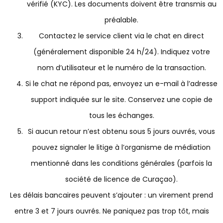
vérifié (KYC). Les documents doivent être transmis au
préalable.
Contactez le service client via le chat en direct
(généralement disponible 24 h/24). Indiquez votre
nom d’utilisateur et le numéro de la transaction.
Si le chat ne répond pas, envoyez un e-mail à l’adresse
support indiquée sur le site. Conservez une copie de
tous les échanges.
Si aucun retour n’est obtenu sous 5 jours ouvrés, vous
pouvez signaler le litige à l’organisme de médiation
mentionné dans les conditions générales (parfois la
société de licence de Curaçao).
Les délais bancaires peuvent s’ajouter : un virement prend
entre 3 et 7 jours ouvrés. Ne paniquez pas trop tôt, mais