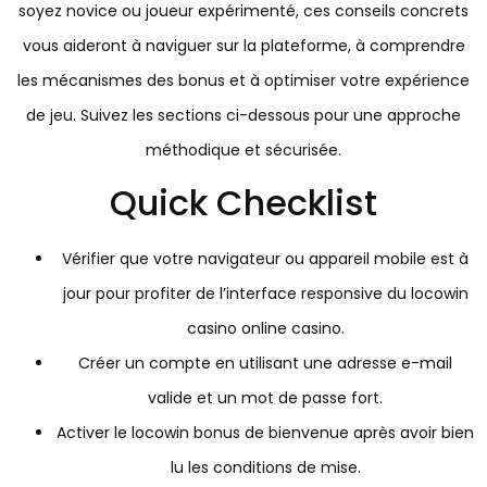
soyez novice ou joueur expérimenté, ces conseils concrets
vous aideront à naviguer sur la plateforme, à comprendre
les mécanismes des bonus et à optimiser votre expérience
de jeu. Suivez les sections ci-dessous pour une approche
méthodique et sécurisée.
Quick Checklist
Vérifier que votre navigateur ou appareil mobile est à
jour pour profiter de l’interface responsive du locowin
casino online casino.
Créer un compte en utilisant une adresse e-mail
valide et un mot de passe fort.
Activer le locowin bonus de bienvenue après avoir bien
lu les conditions de mise.