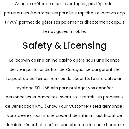
Chaque méthode a ses avantages ; privilégiez les
portefeuilles électroniques pour leur rapidité. Le locowin app
(PWA) permet de gérer ses paiements directement depuis
le navigateur mobile.
Safety & Licensing
Le locowin casino online casino opère sous une licence
délivrée par la juridiction de Curaçao, ce qui garantit le
respect de certaines normes de sécurité. Le site utilise un
cryptage SSL 256 bits pour protéger vos données
personnelles et bancaires. Avant tout retrait, un processus
de vérification KYC (Know Your Customer) sera demandé :
vous devrez fournir une pièce d’identité, un justificatif de
domicile récent et, parfois, une photo de la carte bancaire