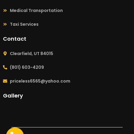
Medical Transportation
Taxi Services
Contact
Clearfield, UT 84015
(801) 603-4209
priceless6565@yahoo.com
Gallery