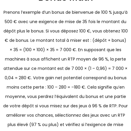
Prenons l’exemple d’un bonus de bienvenue de 100 % jusqu’à
500 € avec une exigence de mise de 35 fois le montant du
dépôt plus le bonus. Si vous déposez 100 €, vous obtenez 100
€ de bonus. Le montant total à miser est : (dépôt + bonus)
× 35 = (100 + 100) × 35 = 7 000 €. En supposant que les
machines à sous affichent un RTP moyen de 96 %, la perte
attendue sur ce montant est de 7 000 × (1 – 0,96) = 7 000 ×
0,04 = 280 €. Votre gain net potentiel correspond au bonus
moins cette perte : 100 – 280 = –180 €. Cela signifie qu’en
moyenne, vous perdrez l’équivalent du bonus et une partie
de votre dépôt si vous misez sur des jeux à 96 % de RTP. Pour
améliorer vos chances, sélectionnez des jeux avec un RTP
plus élevé (97 % ou plus) et vérifiez si l’exigence de mise