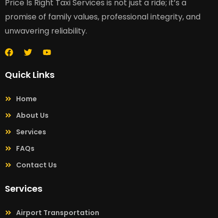
Price Is Right Taxi Services is not just a ride; it’s a
promise of family values, professional integrity, and
unwavering reliability.
Quick Links
Home
About Us
Services
FAQs
Contact Us
Services
Airport Transportation