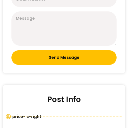
Send Message
Post Info
price-is-right