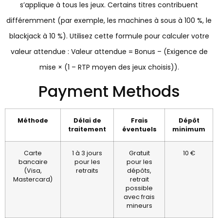
s’applique à tous les jeux. Certains titres contribuent
différemment (par exemple, les machines à sous à 100 %, le
blackjack à 10 %). Utilisez cette formule pour calculer votre
valeur attendue : Valeur attendue = Bonus – (Exigence de
mise × (1 – RTP moyen des jeux choisis)).
Payment Methods
Méthode
Délai de
Frais
Dépôt
traitement
éventuels
minimum
Carte
1 à 3 jours
Gratuit
10 €
bancaire
pour les
pour les
(Visa,
retraits
dépôts,
Mastercard)
retrait
possible
avec frais
mineurs