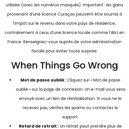
utilisée (avec les numéros masqués). Important : les gains
provenant d’une licence Curaçao peuvent être soumis à
l’impôt sur le revenu dans votre pays de résidence,
contrairement à ceux d’une licence locale comme l’ANJ en
France. Renseignez-vous auprès de votre administration
fiscale pour éviter toute surprise.
When Things Go Wrong
Mot de passe oublié :
Cliquez sur « Mot de passe
oublié » sur la page de connexion. Un e-mail vous sera
envoyé avec un lien de réinitialisation. Si vous ne le
recevez pas, vérifiez les spams ou contactez le
support.
Retard de retrait :
Un retrait peut prendre plus de