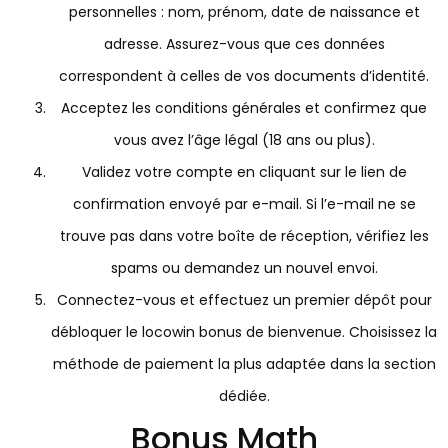
personnelles : nom, prénom, date de naissance et
adresse. Assurez-vous que ces données
correspondent à celles de vos documents d’identité.
Acceptez les conditions générales et confirmez que
vous avez l’âge légal (18 ans ou plus).
Validez votre compte en cliquant sur le lien de
confirmation envoyé par e-mail. Si l’e-mail ne se
trouve pas dans votre boîte de réception, vérifiez les
spams ou demandez un nouvel envoi.
Connectez-vous et effectuez un premier dépôt pour
débloquer le locowin bonus de bienvenue. Choisissez la
méthode de paiement la plus adaptée dans la section
dédiée.
Bonus Math