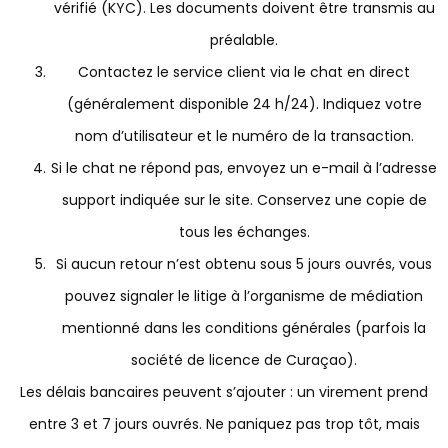
vérifié (KYC). Les documents doivent être transmis au
préalable.
Contactez le service client via le chat en direct
(généralement disponible 24 h/24). Indiquez votre
nom d’utilisateur et le numéro de la transaction.
Si le chat ne répond pas, envoyez un e-mail à l’adresse
support indiquée sur le site. Conservez une copie de
tous les échanges.
Si aucun retour n’est obtenu sous 5 jours ouvrés, vous
pouvez signaler le litige à l’organisme de médiation
mentionné dans les conditions générales (parfois la
société de licence de Curaçao).
Les délais bancaires peuvent s’ajouter : un virement prend
entre 3 et 7 jours ouvrés. Ne paniquez pas trop tôt, mais