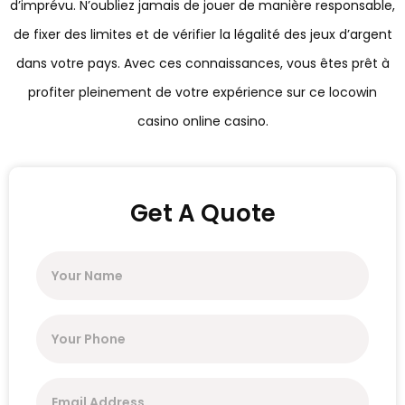
d’imprévu. N’oubliez jamais de jouer de manière responsable,
de fixer des limites et de vérifier la légalité des jeux d’argent
dans votre pays. Avec ces connaissances, vous êtes prêt à
profiter pleinement de votre expérience sur ce locowin
casino online casino.
Get A Quote