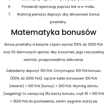
Potwierdź rejestrację poprzez link w e-mailu.
Wykonaj pierwszy depozyt, aby aktywować bonus
powitalny.
Matematyka bonusów
Bonus powitalny w kasynie często wynosi 100% do 2000 PLN
oraz 50 darmowych spinów. Aby zrozumieć jego rzeczywistą
wartość, przeprowadźmy obliczenia.
Zakładamy depozyt 100 PLN. Otrzymujesz 100 PLN bonusu
(100% do 2000 PLN). Łączne saldo bonusowe: 100 PLN
(własne) + 100 PLN (bonus) = 200 PLN. Wymóg obrotu
(wagering) to zazwyczaj 35x kwoty bonusu, czyli 35 × 100 PLN
= 3500 PLN do postawienia, zanim wygrane staną się