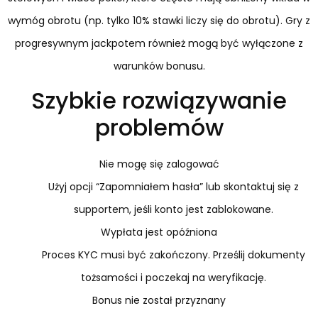
wymóg obrotu (np. tylko 10% stawki liczy się do obrotu). Gry z
progresywnym jackpotem również mogą być wyłączone z
warunków bonusu.
Szybkie rozwiązywanie
problemów
Nie mogę się zalogować
Użyj opcji “Zapomniałem hasła” lub skontaktuj się z
supportem, jeśli konto jest zablokowane.
Wypłata jest opóźniona
Proces KYC musi być zakończony. Prześlij dokumenty
tożsamości i poczekaj na weryfikację.
Bonus nie został przyznany