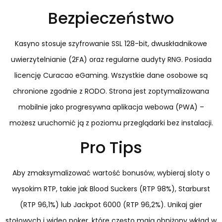
Bezpieczeństwo
Kasyno stosuje szyfrowanie SSL 128-bit, dwuskładnikowe
uwierzytelnianie (2FA) oraz regularne audyty RNG. Posiada
licencję Curacao eGaming. Wszystkie dane osobowe są
chronione zgodnie z RODO. Strona jest zoptymalizowana
mobilnie jako progresywna aplikacja webowa (PWA) –
możesz uruchomić ją z poziomu przeglądarki bez instalacji.
Pro Tips
Aby zmaksymalizować wartość bonusów, wybieraj sloty o
wysokim RTP, takie jak Blood Suckers (RTP 98%), Starburst
(RTP 96,1%) lub Jackpot 6000 (RTP 96,2%). Unikaj gier
stołowych i wideo poker, które często mają obniżony wkład w