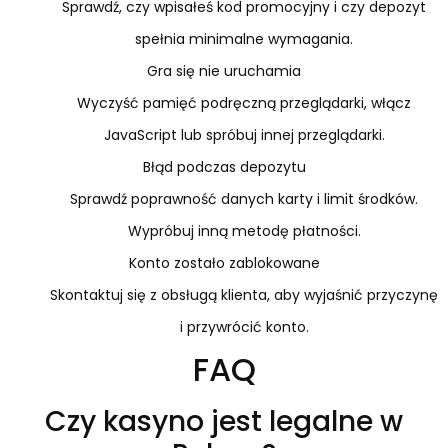
Sprawdź, czy wpisałeś kod promocyjny i czy depozyt
spełnia minimalne wymagania.
Gra się nie uruchamia
Wyczyść pamięć podręczną przeglądarki, włącz
JavaScript lub spróbuj innej przeglądarki.
Błąd podczas depozytu
Sprawdź poprawność danych karty i limit środków.
Wypróbuj inną metodę płatności.
Konto zostało zablokowane
Skontaktuj się z obsługą klienta, aby wyjaśnić przyczynę
i przywrócić konto.
FAQ
Czy kasyno jest legalne w