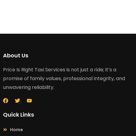
About Us
Price Is Right Taxi Services is not just a ride; it’s a
promise of family values, professional integrity, and
unwavering reliability.
Quick Links
Home