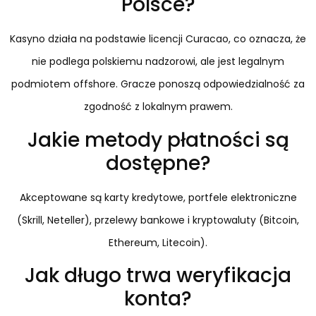
Polsce?
Kasyno działa na podstawie licencji Curacao, co oznacza, że
nie podlega polskiemu nadzorowi, ale jest legalnym
podmiotem offshore. Gracze ponoszą odpowiedzialność za
zgodność z lokalnym prawem.
Jakie metody płatności są
dostępne?
Akceptowane są karty kredytowe, portfele elektroniczne
(Skrill, Neteller), przelewy bankowe i kryptowaluty (Bitcoin,
Ethereum, Litecoin).
Jak długo trwa weryfikacja
konta?