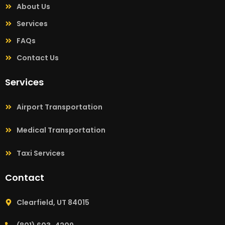
About Us
Services
FAQs
Contact Us
Services
Airport Transportation
Medical Transportation
Taxi Services
Contact
Clearfield, UT 84015