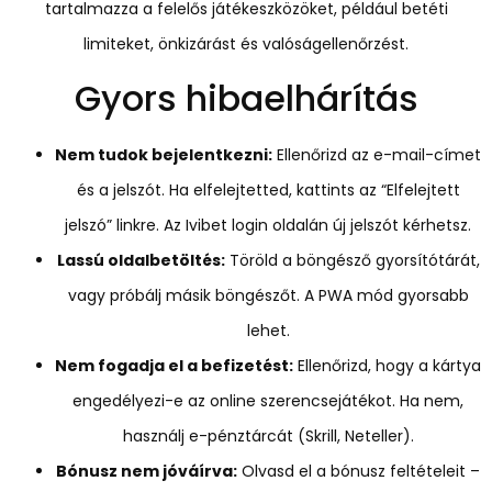
tartalmazza a felelős játékeszközöket, például betéti
limiteket, önkizárást és valóságellenőrzést.
Gyors hibaelhárítás
Nem tudok bejelentkezni:
Ellenőrizd az e-mail-címet
és a jelszót. Ha elfelejtetted, kattints az “Elfelejtett
jelszó” linkre. Az Ivibet login oldalán új jelszót kérhetsz.
Lassú oldalbetöltés:
Töröld a böngésző gyorsítótárát,
vagy próbálj másik böngészőt. A PWA mód gyorsabb
lehet.
Nem fogadja el a befizetést:
Ellenőrizd, hogy a kártya
engedélyezi-e az online szerencsejátékot. Ha nem,
használj e-pénztárcát (Skrill, Neteller).
Bónusz nem jóváírva:
Olvasd el a bónusz feltételeit –