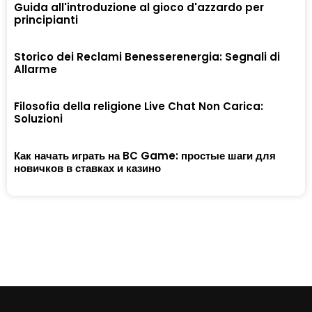
Guida all'introduzione al gioco d'azzardo per
principianti
Storico dei Reclami Benesserenergia: Segnali di
Allarme
Filosofia della religione Live Chat Non Carica:
Soluzioni
Как начать играть на BC Game: простые шаги для
новичков в ставках и казино