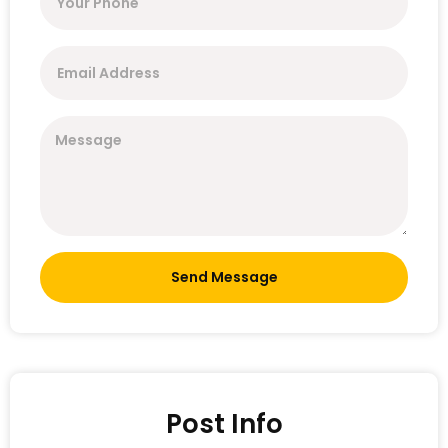
Send Message
Post Info