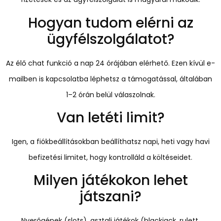
Hogyan tudom elérni az
ügyfélszolgálatot?
Az élő chat funkció a nap 24 órájában elérhető. Ezen kívül e-
mailben is kapcsolatba léphetsz a támogatással, általában
1–2 órán belül válaszolnak.
Van letéti limit?
Igen, a fiókbeállításokban beállíthatsz napi, heti vagy havi
befizetési limitet, hogy kontrolláld a költéseidet.
Milyen játékokon lehet
játszani?
Nyerőgépek (slots), asztali játékok (blackjack, rulett,