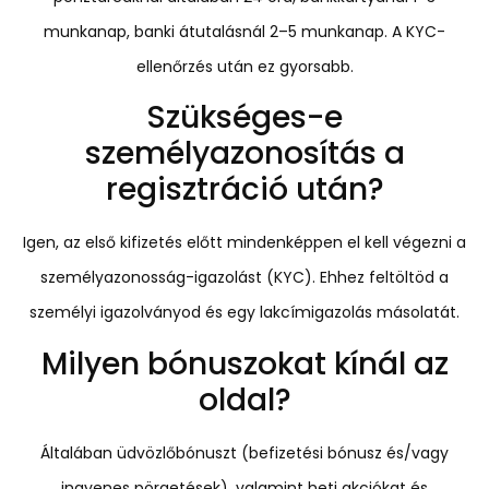
munkanap, banki átutalásnál 2–5 munkanap. A KYC-
ellenőrzés után ez gyorsabb.
Szükséges-e
személyazonosítás a
regisztráció után?
Igen, az első kifizetés előtt mindenképpen el kell végezni a
személyazonosság-igazolást (KYC). Ehhez feltöltöd a
személyi igazolványod és egy lakcímigazolás másolatát.
Milyen bónuszokat kínál az
oldal?
Általában üdvözlőbónuszt (befizetési bónusz és/vagy
ingyenes pörgetések), valamint heti akciókat és