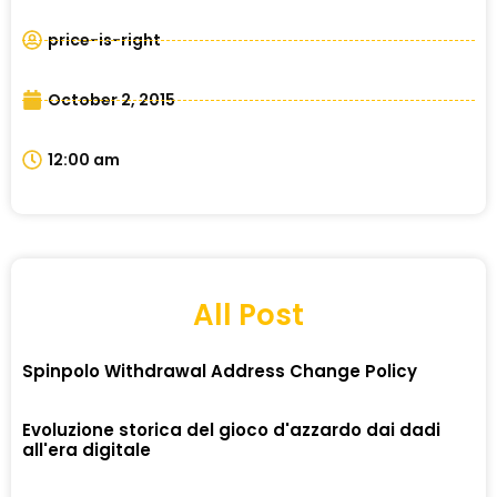
price-is-right
October 2, 2015
12:00 am
All Post
Spinpolo Withdrawal Address Change Policy
Evoluzione storica del gioco d'azzardo dai dadi
all'era digitale