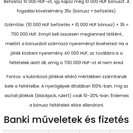
Befizetsz 10 000 HUF-ot, így kapsz még 10 000 HUF bónuszt. A
fogadási követelmény 35x (bónusz + befizetés).
Számítás: (10 000 HUF befizetés + 10 000 HUF bónusz) × 35 =
700 000 HUF. Ennyit kell összesen megtenned tétként,
mielőtt a bónuszból származó nyereményt kiveheted. Ha a
játék közbeni nyeremény 40 000 HUF, az továbbra is a
feltételek alatt áll, amíg a 700 000 HUF-ot el nem éred.
Fontos: a különböző játékok eltérő mértékben számítanak
bele a feltételbe. A nyerőgépek általában 100%-ban, míg az
asztali játékok (blackjack, rulett) csak 10–20%-ban. Érdemes
a bónusz feltételeit előre ellenőrizni.
Banki műveletek és fizetés