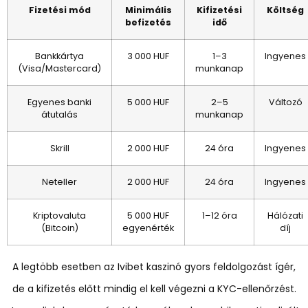
Fizetési mód
Minimális
Kifizetési
Költség
befizetés
idő
Bankkártya
3 000 HUF
1–3
Ingyenes
(Visa/Mastercard)
munkanap
Egyenes banki
5 000 HUF
2–5
Változó
átutalás
munkanap
Skrill
2 000 HUF
24 óra
Ingyenes
Neteller
2 000 HUF
24 óra
Ingyenes
Kriptovaluta
5 000 HUF
1–12 óra
Hálózati
(Bitcoin)
egyenérték
díj
A legtöbb esetben az Ivibet kaszinó gyors feldolgozást ígér,
de a kifizetés előtt mindig el kell végezni a KYC-ellenőrzést.