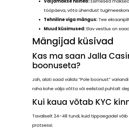
Väljamakse hilineb:
Esimesed maksed v
tööpäeva, võta ühendust tugimeeskon
Tehniline viga mängus:
Tee ekraanipil
Muud küsimused:
Elav vestlus on saada
Mängijad küsivad
Kas ma saan Jalla Casi
boonuseta?
Jah, alati saad valida “Pole boonust” variand
raha kohe välja võtta või eelistad puhtalt depo
Kui kaua võtab KYC kin
Tavaliselt 24–48 tundi, kuid tippaegadel võib
protsessi.