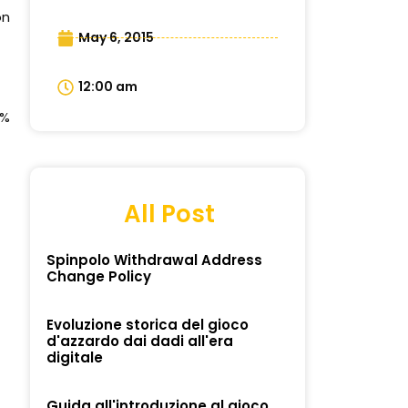
on
May 6, 2015
12:00 am
0%
All Post
Spinpolo Withdrawal Address
Change Policy
Evoluzione storica del gioco
d'azzardo dai dadi all'era
digitale
Guida all'introduzione al gioco