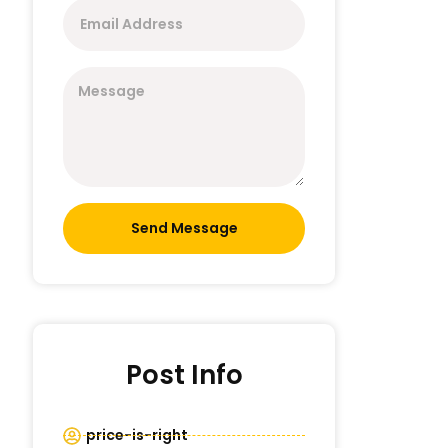
Send Message
Post Info
price-is-right