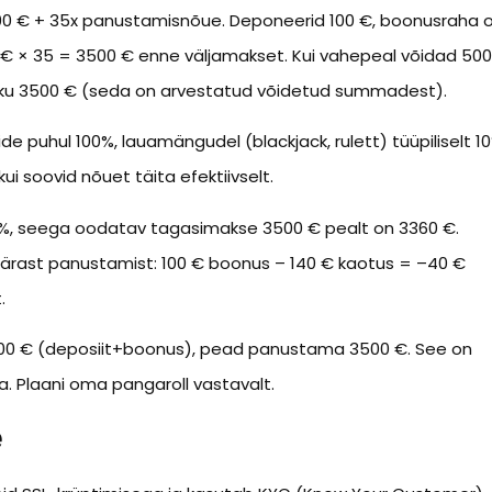
00 € + 35x panustamisnõue. Deponeerid 100 €, boonusraha 
0 € × 35 = 3500 € enne väljamakset. Kui vahepeal võidad 500
 kokku 3500 € (seda on arvestatud võidetud summadest).
 puhul 100%, lauamängudel (blackjack, rulett) tüüpiliselt 1
ui soovid nõuet täita efektiivselt.
6%, seega oodatav tagasimakse 3500 € pealt on 3360 €.
ärast panustamist: 100 € boonus – 140 € kaotus = –40 €
.
d 200 € (deposiit+boonus), pead panustama 3500 €. See on
. Plaani oma pangaroll vastavalt.
e