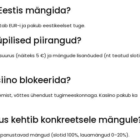
 Eestis mängida?
tab EUR-i ja pakub eestikeelset tuge.
üpilised piirangud?
uurus (näiteks 5 €) ja mängude lisanõuded (nt teatud slot
iino blokeerida?
ulgemist, võttes ühendust tugimeeskonnaga. Kasiino pakub ka
us kehtib konkreetsele mängule
d panustavad mängud (slotid 100%, lauamängud 0–20%).