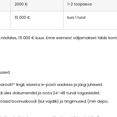
2000 €
1–2 tööpäeva
10 000 €
kuni 1 tund
 nädalas, 15 000 € kuus. Enne esimest väljamakset läbib kon
dused.
ooli?” lingil, sisesta e-posti aadress ja järgi juhiseid.
aadi üles dokumendid ja oota 24–48 tundi tagasisidet.
estasid boonuskoodi (kui vajalik) ja tingimused (min depo,