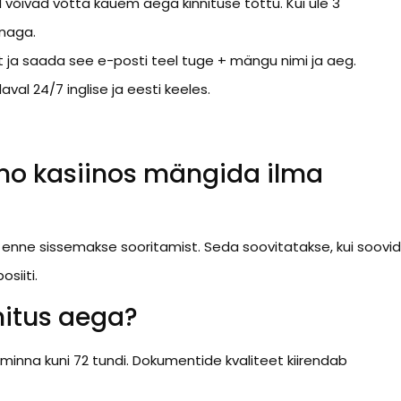
õivad võtta kauem aega kinnituse tõttu. Kui üle 3
naga.
t ja saada see e-posti teel tuge + mängu nimi ja aeg.
val 24/7 inglise ja eesti keeles.
no kasiinos mängida ilma
i enne sissemakse sooritamist. Seda soovitatakse, kui soovid
siiti.
nitus aega?
 minna kuni 72 tundi. Dokumentide kvaliteet kiirendab