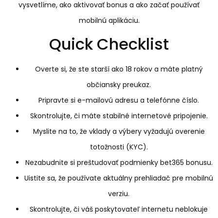
vysvetlíme, ako aktivovať bonus a ako začať používať
mobilnú aplikáciu.
Quick Checklist
Overte si, že ste starší ako 18 rokov a máte platný
občiansky preukaz.
Pripravte si e-mailovú adresu a telefónne číslo.
Skontrolujte, či máte stabilné internetové pripojenie.
Myslite na to, že vklady a výbery vyžadujú overenie
totožnosti (KYC).
Nezabudnite si preštudovať podmienky bet365 bonusu.
Uistite sa, že používate aktuálny prehliadač pre mobilnú
verziu.
Skontrolujte, či váš poskytovateľ internetu neblokuje