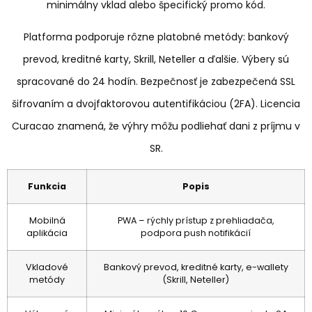
minimálny vklad alebo špecifický promo kód.
Platforma podporuje rôzne platobné metódy: bankový
prevod, kreditné karty, Skrill, Neteller a ďalšie. Výbery sú
spracované do 24 hodín. Bezpečnosť je zabezpečená SSL
šifrovaním a dvojfaktorovou autentifikáciou (2FA). Licencia
Curacao znamená, že výhry môžu podliehať dani z príjmu v
SR.
Funkcia
Popis
Mobilná
PWA – rýchly prístup z prehliadača,
aplikácia
podpora push notifikácií
Vkladové
Bankový prevod, kreditné karty, e-wallety
metódy
(Skrill, Neteller)