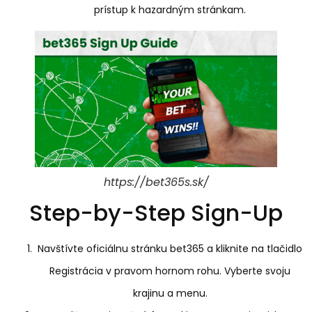
prístup k hazardným stránkam.
https://bet365s.sk/
Step-by-Step Sign-Up
Navštívte oficiálnu stránku bet365 a kliknite na tlačidlo
Registrácia v pravom hornom rohu. Vyberte svoju
krajinu a menu.