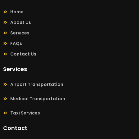
Home
About Us
Services
FAQs
Contact Us
Services
Airport Transportation
Medical Transportation
Taxi Services
Contact