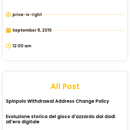
price-is-right
September 8, 2016
12:00 am
All Post
Spinpolo Withdrawal Address Change Policy
Evoluzione storica del gioco d'azzardo dai dadi
all'era digitale