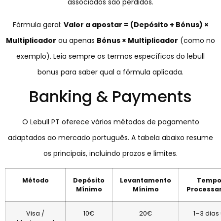
associados são perdidos.
Fórmula geral:
Valor a apostar = (Depósito + Bónus) ×
Multiplicador
ou apenas
Bónus × Multiplicador
(como no
exemplo). Leia sempre os termos específicos do lebull
bonus para saber qual a fórmula aplicada.
Banking & Payments
O Lebull PT oferece vários métodos de pagamento
adaptados ao mercado português. A tabela abaixo resume
os principais, incluindo prazos e limites.
Método
Depósito
Levantamento
Tempo
Mínimo
Mínimo
Processa
Visa /
10€
20€
1–3 dias 