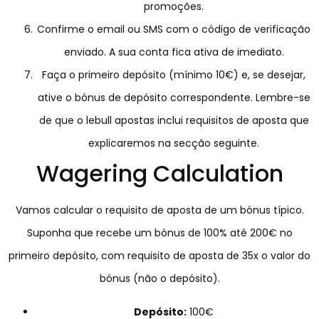
promoções.
Confirme o email ou SMS com o código de verificação
enviado. A sua conta fica ativa de imediato.
Faça o primeiro depósito (mínimo 10€) e, se desejar,
ative o bónus de depósito correspondente. Lembre-se
de que o lebull apostas inclui requisitos de aposta que
explicaremos na secção seguinte.
Wagering Calculation
Vamos calcular o requisito de aposta de um bónus típico.
Suponha que recebe um bónus de 100% até 200€ no
primeiro depósito, com requisito de aposta de 35x o valor do
bónus (não o depósito).
Depósito:
100€