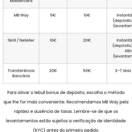
Mastercard
MB Way
5€
10€
Instant
(depósito)
(levanta
Skrill / Neteller
10€
20€
Instant
(depósito)
48h
(levanta
Transferência
20€
50€
3–7 dias 
Bancária
Para ativar o lebull bonus de depósito, escolha o método
que lhe for mais conveniente. Recomendamos MB Way pela
rapidez e ausência de taxas. Lembre-se de que os
levantamentos estão sujeitos a verificação de identidade
(KYC) antes do primeiro pedido.