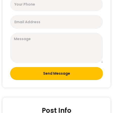
Send Message
Post Info