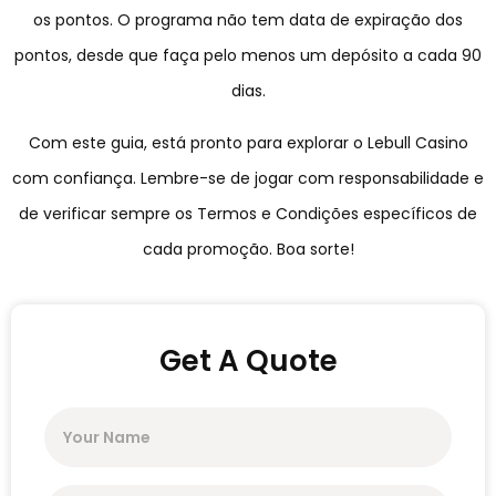
os pontos. O programa não tem data de expiração dos
pontos, desde que faça pelo menos um depósito a cada 90
dias.
Com este guia, está pronto para explorar o Lebull Casino
com confiança. Lembre-se de jogar com responsabilidade e
de verificar sempre os Termos e Condições específicos de
cada promoção. Boa sorte!
Get A Quote