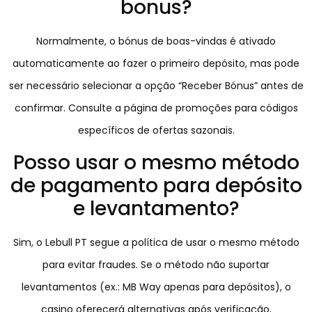
bonus?
Normalmente, o bónus de boas-vindas é ativado
automaticamente ao fazer o primeiro depósito, mas pode
ser necessário selecionar a opção “Receber Bónus” antes de
confirmar. Consulte a página de promoções para códigos
específicos de ofertas sazonais.
Posso usar o mesmo método
de pagamento para depósito
e levantamento?
Sim, o Lebull PT segue a política de usar o mesmo método
para evitar fraudes. Se o método não suportar
levantamentos (ex.: MB Way apenas para depósitos), o
casino oferecerá alternativas após verificação.