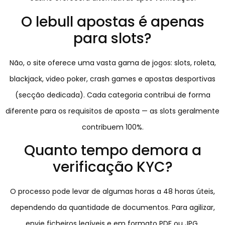
O lebull apostas é apenas
para slots?
Não, o site oferece uma vasta gama de jogos: slots, roleta,
blackjack, video poker, crash games e apostas desportivas
(secção dedicada). Cada categoria contribui de forma
diferente para os requisitos de aposta — as slots geralmente
contribuem 100%.
Quanto tempo demora a
verificação KYC?
O processo pode levar de algumas horas a 48 horas úteis,
dependendo da quantidade de documentos. Para agilizar,
envie ficheiros legíveis e em formato PDF ou JPG.