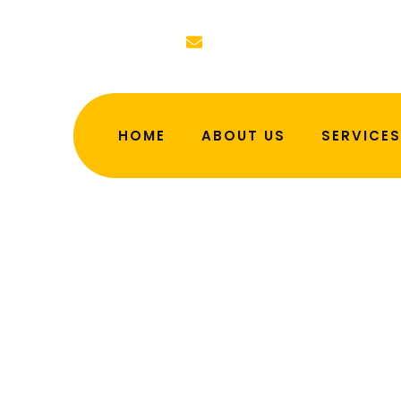
priceless6565@yahoo.com
HOME
ABOUT US
SERVICES
NetBet