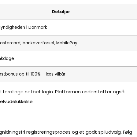
Detaljer
myndigheden i Danmark
Mastercard, bankoverførsel, MobilePay
nkdage
stbonus op til 100% – læs vilkår
blot foretage netbet login. Platformen understøtter også
elvudelukkelse.
nidningsfri registreringsproces og et godt spiludvalg. Følg