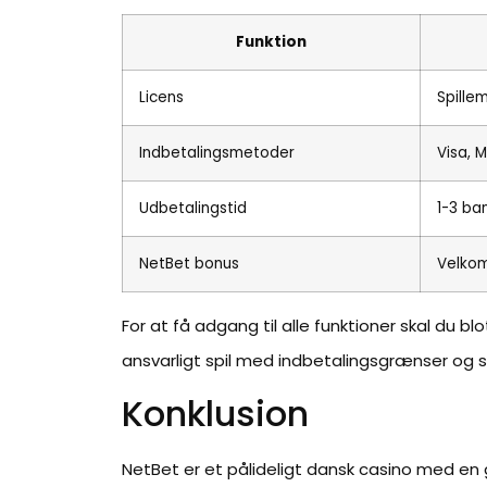
Funktion
Licens
Spille
Indbetalingsmetoder
Visa, 
Udbetalingstid
1-3 ba
NetBet bonus
Velkom
For at få adgang til alle funktioner skal du 
ansvarligt spil med indbetalingsgrænser og s
Konklusion
NetBet er et pålideligt dansk casino med en g