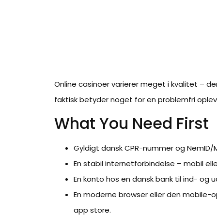
Online casinoer varierer meget i kvalitet – 
faktisk betyder noget for en problemfri oplev
What You Need First
Gyldigt dansk CPR-nummer og NemID/MitID
En stabil internetforbindelse – mobil el
En konto hos en dansk bank til ind- og u
En moderne browser eller den mobile-
app store.