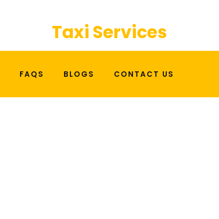
Price Is Right
Taxi Services
FAQS
BLOGS
CONTACT US
 Bonus Og Login: Guide
Gnidningsfri Start