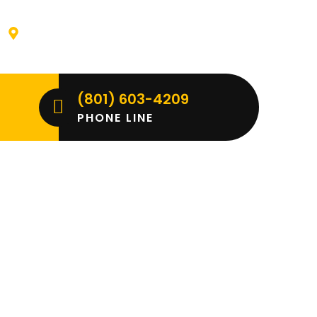
Clearfield, UT 84015
(801) 603-4209
PHONE LINE
ldung,
ahlung