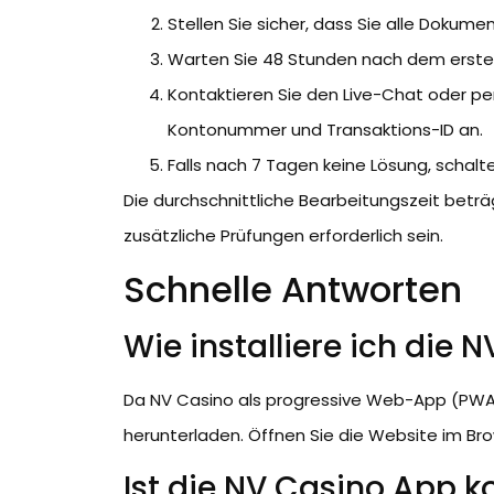
Stellen Sie sicher, dass Sie alle Dokum
Warten Sie 48 Stunden nach dem erste
Kontaktieren Sie den Live-Chat oder pe
Kontonummer und Transaktions-ID an.
Falls nach 7 Tagen keine Lösung, schalt
Die durchschnittliche Bearbeitungszeit betr
zusätzliche Prüfungen erforderlich sein.
Schnelle Antworten
Wie installiere ich die
Da NV Casino als progressive Web-App (PWA)
herunterladen. Öffnen Sie die Website im Bro
Ist die NV Casino App k