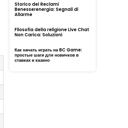
Storico dei Reclami
Benesserenergia: Segnali di
Allarme
Filosofia della religione Live Chat
Non Carica: Soluzioni
Как начать играть на BC Game:
простые шаги для новичков в
ставках и казино