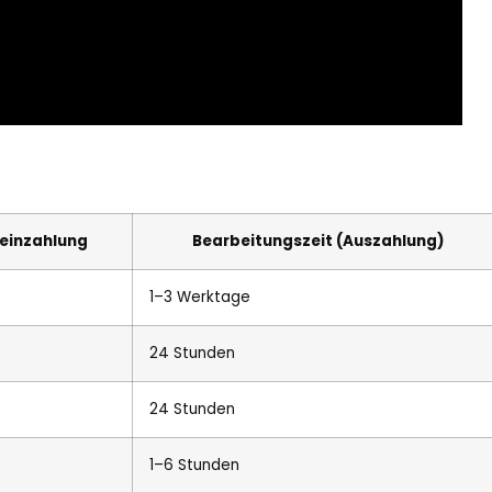
einzahlung
Bearbeitungszeit (Auszahlung)
1–3 Werktage
24 Stunden
24 Stunden
1–6 Stunden