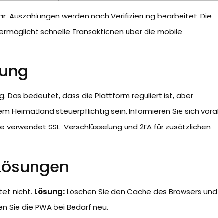
bar. Auszahlungen werden nach Verifizierung bearbeitet. Die
rmöglicht schnelle Transaktionen über die mobile
rung
g. Das bedeutet, dass die Plattform reguliert ist, aber
 Heimatland steuerpflichtig sein. Informieren Sie sich vor
te verwendet SSL-Verschlüsselung und 2FA für zusätzlichen
 Lösungen
tet nicht.
Lösung:
Löschen Sie den Cache des Browsers und
ren Sie die PWA bei Bedarf neu.