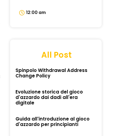
12:00 am
e
All Post
Spinpolo Withdrawal Address
Change Policy
€
Evoluzione storica del gioco
d'azzardo dai dadi all'era
digitale
Guida all'introduzione al gioco
d'azzardo per principianti