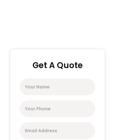
Get A Quote