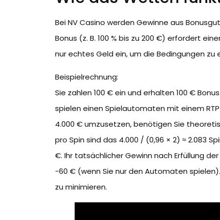
Bei NV Casino werden Gewinne aus Bonusgut
Bonus (z. B. 100 % bis zu 200 €) erfordert 
nur echtes Geld ein, um die Bedingungen zu er
Beispielrechnung:
Sie zahlen 100 € ein und erhalten 100 € Bon
spielen einen Spielautomaten mit einem RTP
4.000 € umzusetzen, benötigen Sie theoretisc
pro Spin sind das 4.000 / (0,96 × 2) ≈ 2.083 Sp
€. Ihr tatsächlicher Gewinn nach Erfüllung de
-60 € (wenn Sie nur den Automaten spielen)
zu minimieren.