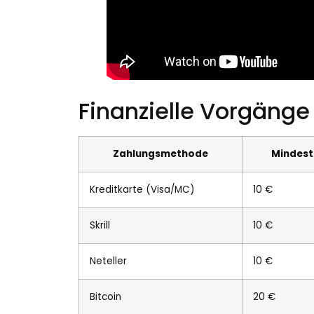
Finanzielle Vorgänge
Zahlungsmethode
Mindest
Kreditkarte (Visa/MC)
10 €
Skrill
10 €
Neteller
10 €
Bitcoin
20 €