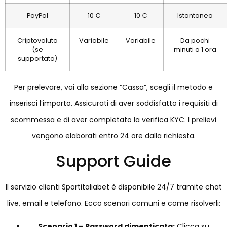
PayPal
10 €
10 €
Istantaneo
Criptovaluta
Variabile
Variabile
Da pochi
(se
minuti a 1 ora
supportata)
Per prelevare, vai alla sezione “Cassa”, scegli il metodo e
inserisci l’importo. Assicurati di aver soddisfatto i requisiti di
scommessa e di aver completato la verifica KYC. I prelievi
vengono elaborati entro 24 ore dalla richiesta.
Support Guide
Il servizio clienti Sportitaliabet è disponibile 24/7 tramite chat
live, email e telefono. Ecco scenari comuni e come risolverli:
Scenario 1 – Password dimenticata:
Clicca su