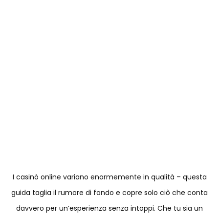
Sportitaliabet Casino: Guida
Pratica A Registrazione, Bonus E
Prelievi
I casinò online variano enormemente in qualità – questa
guida taglia il rumore di fondo e copre solo ciò che conta
davvero per un’esperienza senza intoppi. Che tu sia un