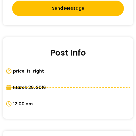
Send Message
Post Info
price-is-right
March 28, 2016
12:00 am