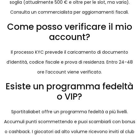
soglia (attualmente 500 € e oltre per le slot, ma varia).
Consulta un commercialista per aggiornamenti fiscali.
Come posso verificare il mio
account?
Il processo KYC prevede il caricamento di documento
d’identità, codice fiscale e prova di residenza. Entro 24-48
ore l’account viene verificato.
Esiste un programma fedeltà
o VIP?
Sportitaliabet offre un programma fedeltà a più livelli.
Accumuli punti scommettendo e puoi scambiarli con bonus
o cashback. I giocatori ad alto volume ricevono inviti al club