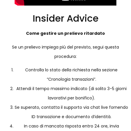
Insider Advice
Come gestire un prelievo ritardato
Se un prelievo impiega più del previsto, segui questa
procedura:
Controlla lo stato della richiesta nella sezione
“Cronologia transazioni”.
Attendi il tempo massimo indicato (di solito 3-5 giorni
lavorativi per bonifico).
Se superato, contatta il supporto via chat live fornendo
ID transazione e documento d’identità.
In caso di mancata risposta entro 24 ore, invia