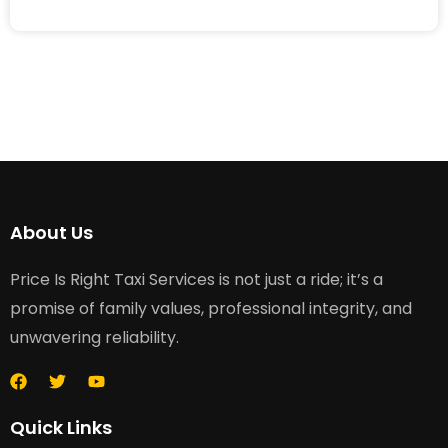
About Us
Price Is Right Taxi Services is not just a ride; it’s a
promise of family values, professional integrity, and
unwavering reliability.
Quick Links