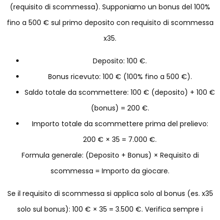
(requisito di scommessa). Supponiamo un bonus del 100%
fino a 500 € sul primo deposito con requisito di scommessa
x35.
Deposito: 100 €.
Bonus ricevuto: 100 € (100% fino a 500 €).
Saldo totale da scommettere: 100 € (deposito) + 100 €
(bonus) = 200 €.
Importo totale da scommettere prima del prelievo:
200 € × 35 = 7.000 €.
Formula generale: (Deposito + Bonus) × Requisito di
scommessa = Importo da giocare.
Se il requisito di scommessa si applica solo al bonus (es. x35
solo sul bonus): 100 € × 35 = 3.500 €. Verifica sempre i