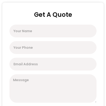
Get A Quote