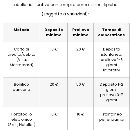
tabella riassuntiva con tempi e commissioni tipiche
(soggette a variazioni):
Metodo
Deposito
Prelievo
Tempo di
minimo
minimo
elaborazione
Carta di
10 €
20 €
Deposito
credito/debito
istantaneo;
(Visa,
prelievo 1-3
Mastercard)
giorni
lavorativi
Bonifico
20 €
50 €
Deposito 1-2
bancario
giorni;
prelievo 3-7
giorni
Portafoglio
10 €
10 €
Istantaneo
elettronico
per entrambi
(Skrill, Neteller)