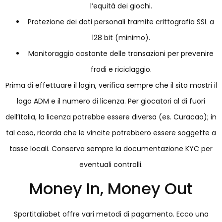
l’equità dei giochi.
Protezione dei dati personali tramite crittografia SSL a
128 bit (minimo).
Monitoraggio costante delle transazioni per prevenire
frodi e riciclaggio.
Prima di effettuare il login, verifica sempre che il sito mostri il
logo ADM e il numero di licenza. Per giocatori al di fuori
dell’Italia, la licenza potrebbe essere diversa (es. Curacao); in
tal caso, ricorda che le vincite potrebbero essere soggette a
tasse locali. Conserva sempre la documentazione KYC per
eventuali controlli.
Money In, Money Out
Sportitaliabet offre vari metodi di pagamento. Ecco una