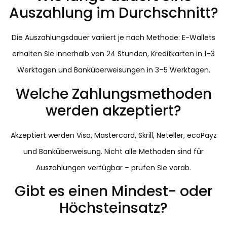
Auszahlung im Durchschnitt?
Die Auszahlungsdauer variiert je nach Methode: E-Wallets
erhalten Sie innerhalb von 24 Stunden, Kreditkarten in 1–3
Werktagen und Banküberweisungen in 3–5 Werktagen.
Welche Zahlungsmethoden
werden akzeptiert?
Akzeptiert werden Visa, Mastercard, Skrill, Neteller, ecoPayz
und Banküberweisung. Nicht alle Methoden sind für
Auszahlungen verfügbar – prüfen Sie vorab.
Gibt es einen Mindest- oder
Höchsteinsatz?