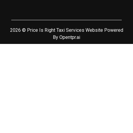
2026 © Price Is Right Taxi Services Website Powered
By
Opentpr.ai