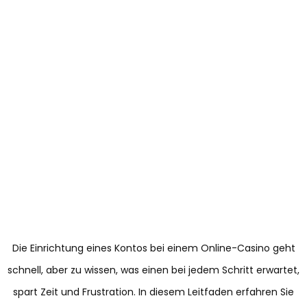
Winbet-Konto Einrichten:
Schritt-Für-Schritt-Anleitung
Mit Berechnungen
Die Einrichtung eines Kontos bei einem Online-Casino geht
schnell, aber zu wissen, was einen bei jedem Schritt erwartet,
spart Zeit und Frustration. In diesem Leitfaden erfahren Sie