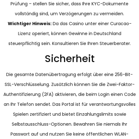
Prüfung – stellen Sie sicher, dass Ihre KYC-Dokumente
vollständig sind, um Verzögerungen zu vermeiden.
Wichtiger Hinweis:
Da das Casino unter einer Curacao-
Lizenz operiert, können Gewinne in Deutschland
steuerpflichtig sein. Konsultieren Sie Ihren Steuerberater.
Sicherheit
Die gesamte Datenübertragung erfolgt über eine 256-Bit-
SSL-Verschlüsselung. Zusätzlich können Sie die Zwei-Faktor-
Authentifizierung (2FA) aktivieren, die beim Login einen Code
an Ihr Telefon sendet. Das Portal ist für verantwortungsvolles
Spielen zertifiziert und bietet Einzahlungslimits sowie
Selbstausschluss-Optionen. Bewahren Sie niemals Ihr
Passwort auf und nutzen Sie keine öffentlichen WLAN-