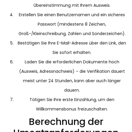
Übereinstimmung mit Ihrem Ausweis.
Erstellen Sie einen Benutzernamen und ein sicheres
Passwort (mindestens 8 Zeichen,
Groß-/Kleinschreibung, Zahlen und Sonderzeichen).
Bestätigen Sie Ihre E-Mail-Adresse über den Link, den
Sie sofort erhalten.
Laden Sie die erforderlichen Dokumente hoch
(Ausweis, Adressnachweis) – die Verifikation dauert
meist unter 24 Stunden, kann aber auch länger
dauern.
Tätigen Sie Ihre erste Einzahlung, um den
Willkommensbonus freizuschalten.
Berechnung der