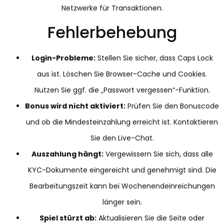
Netzwerke für Transaktionen.
Fehlerbehebung
Login-Probleme:
Stellen Sie sicher, dass Caps Lock
aus ist. Löschen Sie Browser-Cache und Cookies.
Nutzen Sie ggf. die „Passwort vergessen“-Funktion.
Bonus wird nicht aktiviert:
Prüfen Sie den Bonuscode
und ob die Mindesteinzahlung erreicht ist. Kontaktieren
Sie den Live-Chat.
Auszahlung hängt:
Vergewissern Sie sich, dass alle
KYC-Dokumente eingereicht und genehmigt sind. Die
Bearbeitungszeit kann bei Wochenendeinreichungen
länger sein.
Spiel stürzt ab:
Aktualisieren Sie die Seite oder