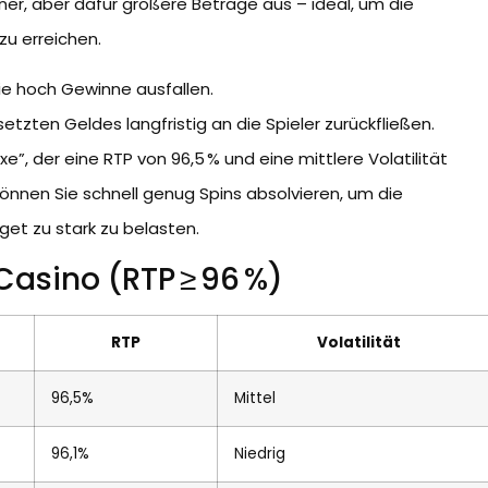
tener, aber dafür größere Beträge aus – ideal, um die
u erreichen.
ie hoch Gewinne ausfallen.
setzten Geldes langfristig an die Spieler zurückfließen.
uxe”, der eine RTP von 96,5 % und eine mittlere Volatilität
 können Sie schnell genug Spins absolvieren, um die
et zu stark zu belasten.
Casino (RTP ≥ 96 %)
RTP
Volatilität
96,5%
Mittel
96,1%
Niedrig