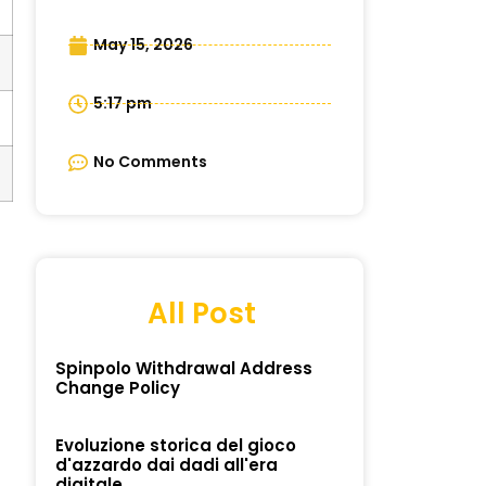
May 15, 2026
5:17 pm
No Comments
All Post
Spinpolo Withdrawal Address
Change Policy
Evoluzione storica del gioco
d'azzardo dai dadi all'era
digitale