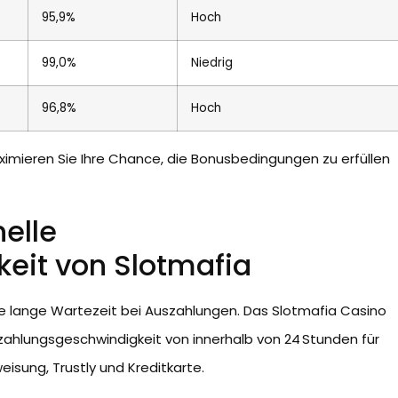
95,9%
Hoch
99,0%
Niedrig
96,8%
Hoch
ximieren Sie Ihre Chance, die Bonusbedingungen zu erfüllen
nelle
eit von Slotmafia
 die lange Wartezeit bei Auszahlungen. Das Slotmafia Casino
szahlungsgeschwindigkeit von innerhalb von 24 Stunden für
sung, Trustly und Kreditkarte.