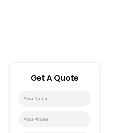
Get A Quote