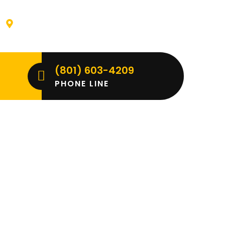
Clearfield, UT 84015
(801) 603-4209
PHONE LINE
ichere
lle
Casino