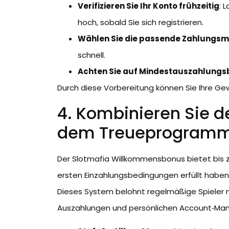
Verifizieren Sie Ihr Konto frühzeitig
: 
hoch, sobald Sie sich registrieren.
Wählen Sie die passende Zahlungs
schnell.
Achten Sie auf Mindestauszahlungs
Durch diese Vorbereitung können Sie Ihre G
4. Kombinieren Sie 
dem Treueprogram
Der Slotmafia Willkommensbonus bietet bis zu 
ersten Einzahlungsbedingungen erfüllt haben
Dieses System belohnt regelmäßige Spieler 
Auszahlungen und persönlichen Account‑Man