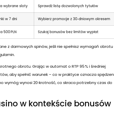
na wybrane sloty
Sprawdź listę dozwolonych tytułów
nki w 7 dni
Wybierz promocje z 30‑dniowym okresem
a 500 PLN
Szukaj bonusów bez limitów wypłat
ane z darmowych spinów, jeśli nie spełnisz wymagań obrotu
gulamin.
rotnego obrotu. Grając w automat o RTP 95 % i średniej
otów, aby spełnić warunek – co w praktyce oznacza spędzen
sino wymóg wynosi 20‑krotność, co skraca potrzebny czas do
Casino w kontekście bonusów