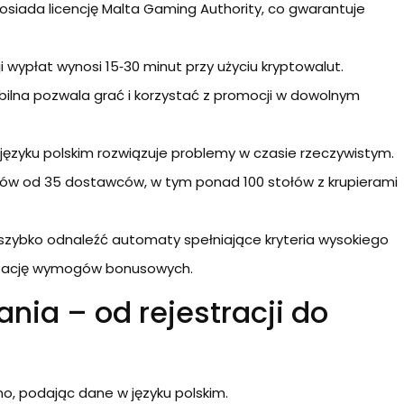
siada licencję Malta Gaming Authority, co gwarantuje
ji wypłat wynosi 15‑30 minut przy użyciu kryptowalut.
ilna pozwala grać i korzystać z promocji w dowolnym
języku polskim rozwiązuje problemy w czasie rzeczywistym.
ów od 35 dostawców, w tym ponad 100 stołów z krupierami
by szybko odnaleźć automaty spełniające kryteria wysokiego
ealizację wymogów bonusowych.
ania – od rejestracji do
no, podając dane w języku polskim.