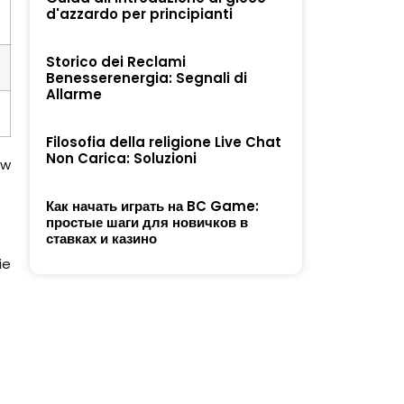
d'azzardo per principianti
Storico dei Reclami
Benesserenergia: Segnali di
Allarme
Filosofia della religione Live Chat
Non Carica: Soluzioni
 w
Как начать играть на BC Game:
простые шаги для новичков в
ставках и казино
ie