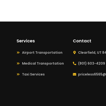
Services
Contact
Airport Transportation
Clearfield, UT 8
Medical Transportation
(801) 603-4209
Taxi Services
priceless6565