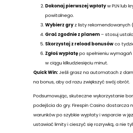
Dokonaj pierwszej wpłaty
w PLN lub k
powitalnego.
Wybierz gry
z listy rekomendowanych (R
Grać zgodnie z planem
– stosuj ustal
Skorzystaj z reload bonusów
co tydzi
Zgłoś wypłatę
po spełnieniu wymagań –
w ciągu kilkudziesięciu minut.
Quick Win:
Jeśli grasz na automatach z da
na bonus, aby od razu zwiększyć swój obrót.
Podsumowując, skuteczne wykorzystanie bon
podejścia do gry. Firespin Casino dostarcza n
warunków po szybkie wypłaty i wsparcie w jęz
ustawiać limity i cieszyć się rozrywką, a nie