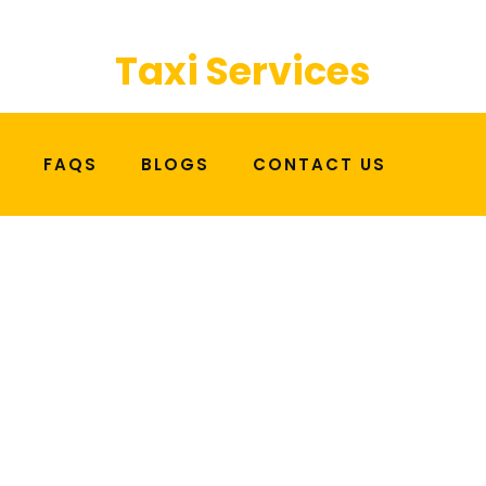
Price Is Right
Taxi Services
FAQS
BLOGS
CONTACT US
tecznych Strategii Na 
W Firespin Casino