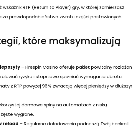
wskaźnik RTP (Return to Player) gry, w której zamierzasz
ększe prawdopodobieństwo zwrotu części postawionych
egii, które maksymalizują
 depozyty
– Firespin Casino oferuje pakiet powitalny rozłożo
trolować ryzyko i stopniowo spełniać wymagania obrotu.
aty z RTP powyżej 96 % zwracają więcej pieniędzy w dłuższ
korzystaj darmowe spiny na automatach z niską
częste wygrane.
w reload
– Regularne doładowania podnoszą Twój bankroll