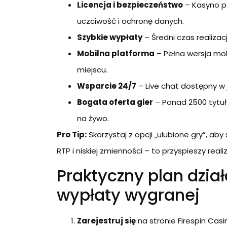
Licencja i bezpieczeństwo
– Kasyno po
uczciwość i ochronę danych.
Szybkie wypłaty
– Średni czas realizac
Mobilna platforma
– Pełna wersja mob
miejscu.
Wsparcie 24/7
– Live chat dostępny w 
Bogata oferta gier
– Ponad 2500 tytuł
na żywo.
Pro Tip:
Skorzystaj z opcji „ulubione gry”, a
RTP i niskiej zmienności – to przyspieszy r
Praktyczny plan dział
wypłaty wygranej
Zarejestruj się
na stronie Firespin Casi