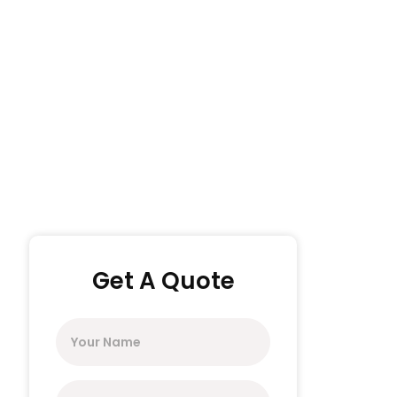
Get A Quote