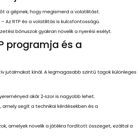
dőt a gépnek, hogy megismerd a volatilitást.
 Az RTP és a volatilitás is kulcsfontosságú.
zetési bónuszok gyakran növelik a nyerési esélyt.
P programja és a
ív jutalmakat kínál. A legmagasabb szintű tagok különleges
nyereményed akár 2‑szor is nagyobb lehet.
t, amely segít a technikai kérdésekben és a
k, amelyek növelik a játékra fordított összeget, ezáltal a