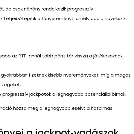
l, de csak néhány rendelkezik progresszív
ok tétjeiből építik a főnyereményt, amely addig növekszik,
asabb az RTP, annál több pénz tér vissza a játékosoknak
pek gyakrabban fizetnek kisebb nyereményeket, míg a magas
sszegeket.
A progresszív jackpotok a legnagyobb potenciállal bírnak.
bináció hozza meg a legnagyobb esélyt a hatalmas
őnyei a jackpot‑vadászok