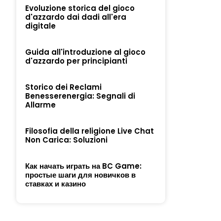
Evoluzione storica del gioco
d'azzardo dai dadi all'era
digitale
Guida all'introduzione al gioco
d'azzardo per principianti
Storico dei Reclami
Benesserenergia: Segnali di
Allarme
Filosofia della religione Live Chat
Non Carica: Soluzioni
Как начать играть на BC Game:
простые шаги для новичков в
ставках и казино