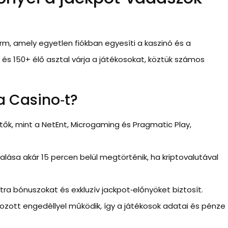
m, amely egyetlen fiókban egyesíti a kaszinó és a
és 150+ élő asztal várja a játékosokat, köztük számos
a Casino‑t?
ztők, mint a NetEnt, Microgaming és Pragmatic Play,
lása akár 15 percen belül megtörténik, ha kriptovalutával
a bónuszokat és exkluzív jackpot‑előnyöket biztosít.
yozott engedéllyel működik, így a játékosok adatai és pénze