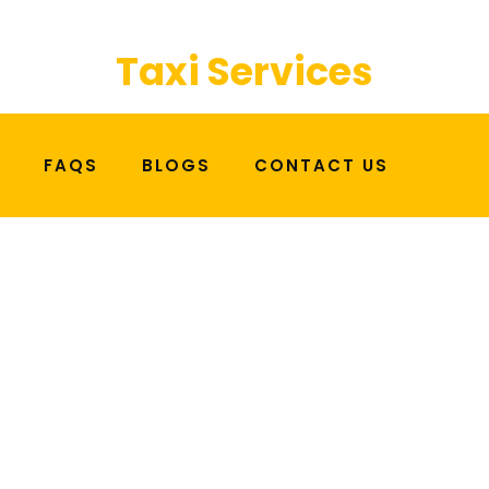
Price Is Right
Taxi Services
FAQS
BLOGS
CONTACT US
ackpothalálók Útmutat
Hogyan Válasszunk
rőgép‑címeket A Spor