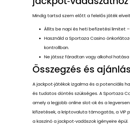
jackpot‑vadászathoz
Mindig tartsd szem előtt a felelős játék elveit
Állíts be napi és heti befizetési limitet 
Használd a Sportaza Casino önkorlátozó
kontrollban.
Ne játssz fáradtan vagy alkohol hatása a
Összegzés és ajánlá
A jackpot‑játékok izgalma és a potenciális 
és tudatos döntés szükséges. A Sportaza Ca
amely a legjobb online slot‑ok és a legverse
kifizetések, a kriptovaluta támogatás, a VIP
a kaszinó a jackpot‑vadászok igényeire épül.