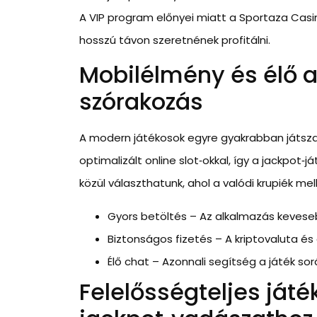
A VIP program előnyei miatt a Sportaza Casi
hosszú távon szeretnének profitálni.
Mobilélmény és élő as
szórakozás
A modern játékosok egyre gyakrabban játsz
optimalizált online slot‑okkal, így a jackpot‑j
közül választhatunk, ahol a valódi krupiék mel
Gyors betöltés – Az alkalmazás keveseb
Biztonságos fizetés – A kriptovaluta 
Élő chat – Azonnali segítség a játék sor
Felelősségteljes játé