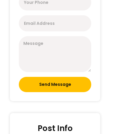
Send Message
Post Info