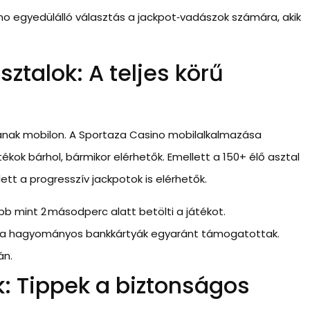
no egyedülálló választás a jackpot‑vadászok számára, akik
ztalok: A teljes körű
anak mobilon. A Sportaza Casino mobilalkalmazása
átékok bárhol, bármikor elérhetők. Emellett a 150+ élő asztal
lett a progresszív jackpotok is elérhetők.
b mint 2 másodperc alatt betölti a játékot.
és a hagyományos bankkártyák egyaránt támogatottak.
án.
k: Tippek a biztonságos