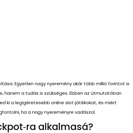
Casino‑ban
ítása. Egyetlen nagy nyeremény akár több millió forintot is
cse, hanem a tudás is szükséges. Ebben az útmutatóban
d ki a legígéretesebb online slot‑játékokat, és miért
fontolni, ha a nagy nyereményre vadászol.
ackpot‑ra alkalmasá?