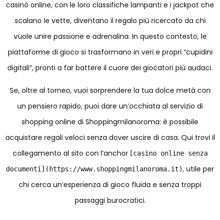
casinò online, con le loro classifiche lampanti e i jackpot che
scalano le vette, diventano il regalo più ricercato da chi
vuole unire passione e adrenalina. In questo contesto, le
piattaforme di gioco si trasformano in veri e propri “cupidini
digitali”, pronti a far battere il cuore dei giocatori più audaci.
Se, oltre al torneo, vuoi sorprendere la tua dolce metà con
un pensiero rapido, puoi dare un’occhiata al servizio di
shopping online di Shoppingmilanoroma: è possibile
acquistare regali veloci senza dover uscire di casa. Qui trovi il
collegamento al sito con l’anchor
[casino online senza
, utile per
documenti](https://www.shoppingmilanoroma.it)
chi cerca un’esperienza di gioco fluida e senza troppi
passaggi burocratici.