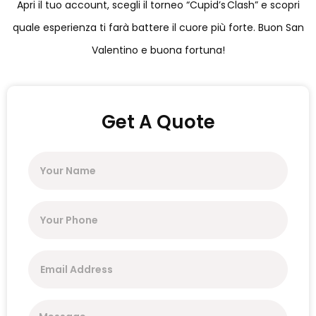
Apri il tuo account, scegli il torneo “Cupid’s Clash” e scopri
quale esperienza ti farà battere il cuore più forte. Buon San
Valentino e buona fortuna!
Get A Quote