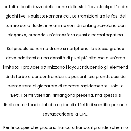
petali, e la nitidezza delle icone delle slot “Love Jackpot” o dei
giochi live “Roulette Romantica”. Le transizioni tra le fasi del
torneo sono fluide, e le animazioni di ranking scivolano con
eleganza, creando un’atmosfera quasi cinematografica.
Sul piccolo schermo di uno smartphone, la stessa grafica
deve adattarsi a una densità di pixel più alta ma a un’area
limitata. I provider ottimizzano i layout riducendo gli elementi
di disturbo e concentrandosi su pulsanti più grandi, così da
permettere al giocatore di toccare rapidamente “Join” o
“Bet”. I temi valentini rimangono presenti, ma spesso si
limitano a sfondi statici o a piccoli effetti di scintillio per non
sovraccaricare la CPU.
Per le coppie che giocano fianco a fianco, il grande schermo