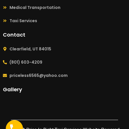
Medical Transportation
Taxi Services
Contact
Clearfield, UT 84015
(801) 603-4209
priceless6565@yahoo.com
Gallery