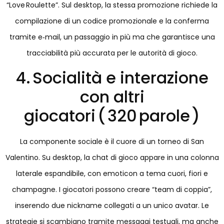
“Love Roulette”. Sul desktop, la stessa promozione richiede la
compilazione di un codice promozionale e la conferma
tramite e‑mail, un passaggio in più ma che garantisce una
tracciabilità più accurata per le autorità di gioco.
4. Socialità e interazione
con altri
giocatori ( 320 parole )
La componente sociale è il cuore di un torneo di San
Valentino. Su desktop, la chat di gioco appare in una colonna
laterale espandibile, con emoticon a tema cuori, fiori e
champagne. I giocatori possono creare “team di coppia”,
inserendo due nickname collegati a un unico avatar. Le
strategie si scambiano tramite messaggi testuali, ma anche