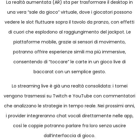
La realtà aumentata (AR) sta per trasformare il desktop in
una vera “sale da gioco” virtuale, dove i giocatori possono
vedere le slot fluttuare sopra il tavolo da pranzo, con effetti
di cuori che esplodono al raggiungimento del jackpot. Le
piattaforme mobile, grazie ai sensori di movimento,
potranno offrire esperienze simili ma più immersive,
consentendo di “toccare” le carte in un gioco live di
baccarat con un semplice gesto.
Lo streaming live è già una realtà consolidata: i tornei
vengono trasmessi su Twitch e YouTube con commentatori
che analizzano le strategie in tempo reale. Nei prossimi anni,
i provider integreranno chat vocali direttamente nelle app,
così le coppie potranno parlare fra loro senza uscire
dall’interfaccia di gioco.