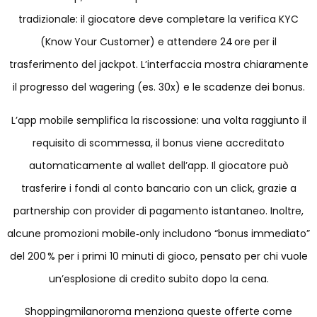
tradizionale: il giocatore deve completare la verifica KYC
(Know Your Customer) e attendere 24 ore per il
trasferimento del jackpot. L’interfaccia mostra chiaramente
il progresso del wagering (es. 30x) e le scadenze dei bonus.
L’app mobile semplifica la riscossione: una volta raggiunto il
requisito di scommessa, il bonus viene accreditato
automaticamente al wallet dell’app. Il giocatore può
trasferire i fondi al conto bancario con un click, grazie a
partnership con provider di pagamento istantaneo. Inoltre,
alcune promozioni mobile‑only includono “bonus immediato”
del 200 % per i primi 10 minuti di gioco, pensato per chi vuole
un’esplosione di credito subito dopo la cena.
Shoppingmilanoroma menziona queste offerte come