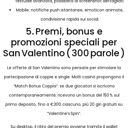
testuale avanzata, possibilità di screenshot dettagliati.
Mobile: notifiche push istantanee, emoticon animate,
condivisione rapida sui social.
5. Premi, bonus e
promozioni speciali per
San Valentino ( 300 parole )
Le offerte di San Valentino sono pensate per stimolare la
partecipazione di coppie e single. Molti casinò propongono il
“Match Bonus Coppia”: se due giocatori si iscrivono
contemporaneamente, ricevono un bonus del 150 % sul
primo deposito, fino a €300 ciascuno, più 20 giri gratuiti su
“Valentine’s Spin”.
Su desktop, il ritiro del premio avviene tramite il wallet