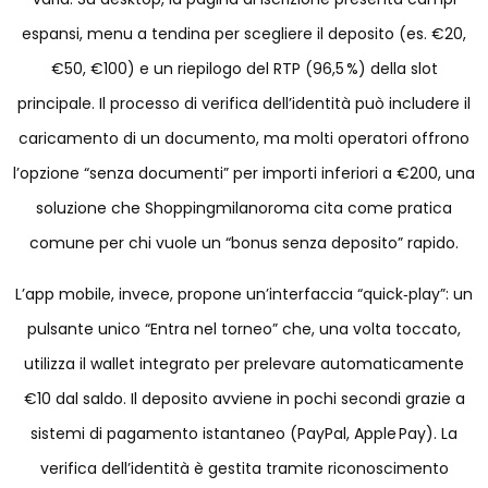
espansi, menu a tendina per scegliere il deposito (es. €20,
€50, €100) e un riepilogo del RTP (96,5 %) della slot
principale. Il processo di verifica dell’identità può includere il
caricamento di un documento, ma molti operatori offrono
l’opzione “senza documenti” per importi inferiori a €200, una
soluzione che Shoppingmilanoroma cita come pratica
comune per chi vuole un “bonus senza deposito” rapido.
L’app mobile, invece, propone un’interfaccia “quick‑play”: un
pulsante unico “Entra nel torneo” che, una volta toccato,
utilizza il wallet integrato per prelevare automaticamente
€10 dal saldo. Il deposito avviene in pochi secondi grazie a
sistemi di pagamento istantaneo (PayPal, Apple Pay). La
verifica dell’identità è gestita tramite riconoscimento