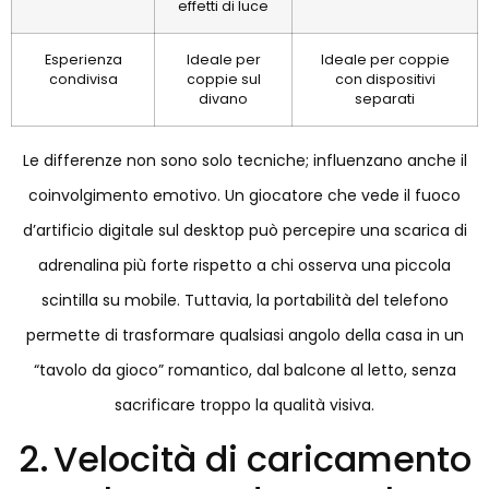
effetti di luce
Esperienza
Ideale per
Ideale per coppie
condivisa
coppie sul
con dispositivi
divano
separati
Le differenze non sono solo tecniche; influenzano anche il
coinvolgimento emotivo. Un giocatore che vede il fuoco
d’artificio digitale sul desktop può percepire una scarica di
adrenalina più forte rispetto a chi osserva una piccola
scintilla su mobile. Tuttavia, la portabilità del telefono
permette di trasformare qualsiasi angolo della casa in un
“tavolo da gioco” romantico, dal balcone al letto, senza
sacrificare troppo la qualità visiva.
2. Velocità di caricamento