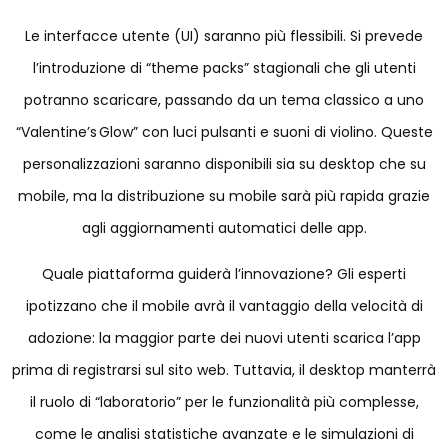
Le interfacce utente (UI) saranno più flessibili. Si prevede
l’introduzione di “theme packs” stagionali che gli utenti
potranno scaricare, passando da un tema classico a uno
“Valentine’s Glow” con luci pulsanti e suoni di violino. Queste
personalizzazioni saranno disponibili sia su desktop che su
mobile, ma la distribuzione su mobile sarà più rapida grazie
agli aggiornamenti automatici delle app.
Quale piattaforma guiderà l’innovazione? Gli esperti
ipotizzano che il mobile avrà il vantaggio della velocità di
adozione: la maggior parte dei nuovi utenti scarica l’app
prima di registrarsi sul sito web. Tuttavia, il desktop manterrà
il ruolo di “laboratorio” per le funzionalità più complesse,
come le analisi statistiche avanzate e le simulazioni di