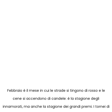
Amore E Azione: Come I Tornei Di
Casinò Si Sfidano Tra Desktop E
Mobile A San Valentino
Febbraio è il mese in cui le strade si tingono di rosso e le
cene si accendono di candele: è la stagione degli
innamorati, ma anche la stagione dei grandi premi. I tornei di