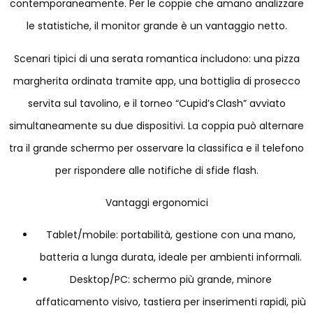
contemporaneamente. Per le coppie che amano analizzare
le statistiche, il monitor grande è un vantaggio netto.
Scenari tipici di una serata romantica includono: una pizza
margherita ordinata tramite app, una bottiglia di prosecco
servita sul tavolino, e il torneo “Cupid’s Clash” avviato
simultaneamente su due dispositivi. La coppia può alternare
tra il grande schermo per osservare la classifica e il telefono
per rispondere alle notifiche di sfide flash.
Vantaggi ergonomici
Tablet/mobile: portabilità, gestione con una mano,
batteria a lunga durata, ideale per ambienti informali.
Desktop/PC: schermo più grande, minore
affaticamento visivo, tastiera per inserimenti rapidi, più