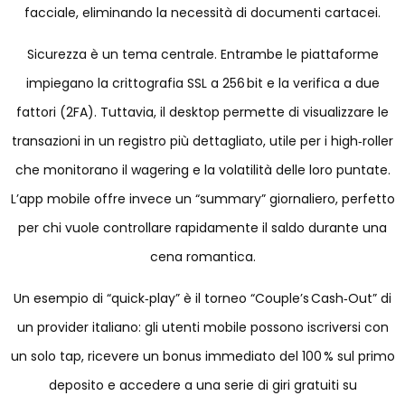
facciale, eliminando la necessità di documenti cartacei.
Sicurezza è un tema centrale. Entrambe le piattaforme
impiegano la crittografia SSL a 256 bit e la verifica a due
fattori (2FA). Tuttavia, il desktop permette di visualizzare le
transazioni in un registro più dettagliato, utile per i high‑roller
che monitorano il wagering e la volatilità delle loro puntate.
L’app mobile offre invece un “summary” giornaliero, perfetto
per chi vuole controllare rapidamente il saldo durante una
cena romantica.
Un esempio di “quick‑play” è il torneo “Couple’s Cash‑Out” di
un provider italiano: gli utenti mobile possono iscriversi con
un solo tap, ricevere un bonus immediato del 100 % sul primo
deposito e accedere a una serie di giri gratuiti su