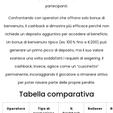
partecipanti.
Confrontando con operatori che offrono solo bonus di
benvenuto, il cashback si dimostra più efficace perché non
richiede un deposito aggiuntivo per accedere al beneficio.
Un bonus di benvenuto tipico (es. 100 % fino a €200) può
generare un primo picco di deposito, ma il suo valore
svanisce una volta soddisfatti i requisiti di wagering. Il
cashback, invece, agisce come un “cuscinetto”
permanente, incoraggiando il giocatore a rimanere attivo
per poter riavere parte delle proprie perdite.
Tabella comparativa
Operatore
Tipo di
%
Rollover
R