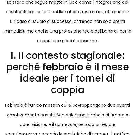
La storia che segue mette in luce come l’integrazione del
cashback con le sessioni live abbia trasformato il torneo in
un caso di studio di successo, offrendo non solo premi
immediati ma anche una protezione reale del bankroll per le
coppie che giocano insieme.
1. Il contesto stagionale:
perché febbraio è il mese
ideale per i tornei di
coppia
Febbraio è l’unico mese in cui si sovrappongono due eventi
emotivamente carichi: San Valentino, simbolo di amore e
condivisione, e il carnevale, periodo di festa e
spensieratezza. Secondo le statistiche di Ecprnet, il traffico