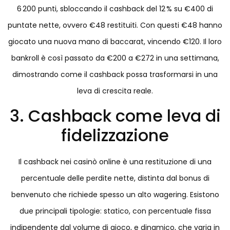
6 200 punti, sbloccando il cashback del 12 % su €400 di
puntate nette, ovvero €48 restituiti. Con questi €48 hanno
giocato una nuova mano di baccarat, vincendo €120. Il loro
bankroll è così passato da €200 a €272 in una settimana,
dimostrando come il cashback possa trasformarsi in una
leva di crescita reale.
3. Cashback come leva di
fidelizzazione
Il cashback nei casinò online è una restituzione di una
percentuale delle perdite nette, distinta dal bonus di
benvenuto che richiede spesso un alto wagering. Esistono
due principali tipologie: statico, con percentuale fissa
indipendente dal volume di gioco, e dinamico, che varia in