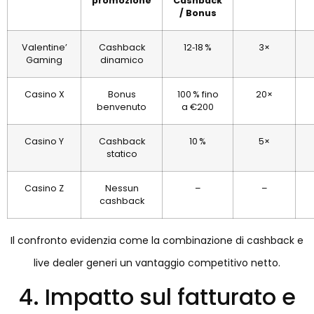
promozione
Cashback
/ Bonus
Valentine’
Cashback
12‑18 %
3×
Gaming
dinamico
Casino X
Bonus
100 % fino
20×
benvenuto
a €200
Casino Y
Cashback
10 %
5×
statico
Casino Z
Nessun
–
–
cashback
Il confronto evidenzia come la combinazione di cashback e
live dealer generi un vantaggio competitivo netto.
4. Impatto sul fatturato e