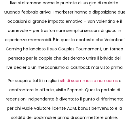
live si alternano come le puntate di un giro di roulette.
Quando febbraio arriva, i marketer hanno a disposizione due
occasioni di grande impatto emotivo – San Valentino e il
carnevale – per trasformare semplici sessioni di gioco in
esperienze memorabili. È in questo contesto che Valentine’
Gaming ha lanciato il suo Couples Tournament, un torneo
pensato per le coppie che desiderano unire il brivido del
live‑dealer a un meccanismo di cashback mai visto prima.
Per scoprire tutti i migliori
siti di scommesse non aams
e
confrontare le offerte, visita Ecprnet. Questo portale di
recensioni indipendente è diventato il punto di riferimento
per chi vuole valutare licenze ADM, bonus benvenuto e la
solidità dei bookmaker prima di scommettere online.