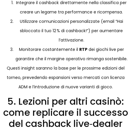
Integrare il cashback direttamente nella classifica per
creare un legame tra performance e ricompensa.
Utilizzare comunicazioni personalizzate (email “Hai
sbloccato il tuo 12 % di cashback!”) per aumentare
l’attivazione.
Monitorare costantemente il
RTP
dei giochi live per
garantire che il margine operativo rimanga sostenibile.
Questi insight saranno la base per le prossime edizioni del
torneo, prevedendo espansioni verso mercati con licenza
ADM e l’introduzione di nuove varianti di gioco.
5. Lezioni per altri casinò:
come replicare il successo
del cashback live‑dealer