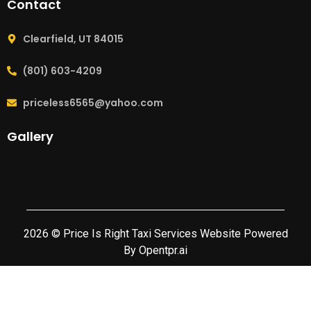
Contact
Clearfield, UT 84015
(801) 603-4209
priceless6565@yahoo.com
Gallery
2026 © Price Is Right Taxi Services Website Powered
By
Opentpr.ai