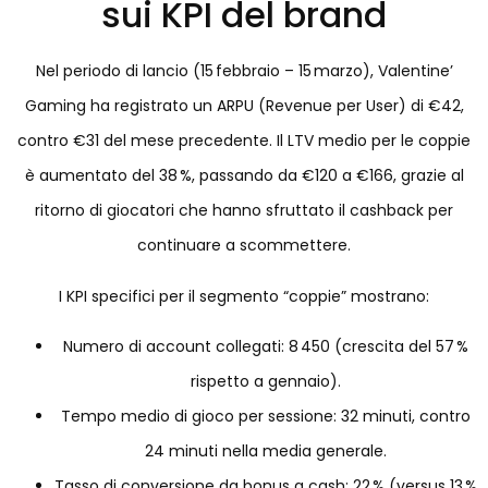
sui KPI del brand
Nel periodo di lancio (15 febbraio – 15 marzo), Valentine’
Gaming ha registrato un ARPU (Revenue per User) di €42,
contro €31 del mese precedente. Il LTV medio per le coppie
è aumentato del 38 %, passando da €120 a €166, grazie al
ritorno di giocatori che hanno sfruttato il cashback per
continuare a scommettere.
I KPI specifici per il segmento “coppie” mostrano:
Numero di account collegati: 8 450 (crescita del 57 %
rispetto a gennaio).
Tempo medio di gioco per sessione: 32 minuti, contro
24 minuti nella media generale.
Tasso di conversione da bonus a cash: 22 % (versus 13 %