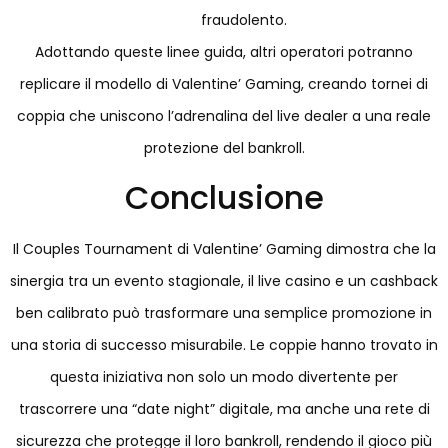
fraudolento.
Adottando queste linee guida, altri operatori potranno
replicare il modello di Valentine’ Gaming, creando tornei di
coppia che uniscono l’adrenalina del live dealer a una reale
protezione del bankroll.
Conclusione
Il Couples Tournament di Valentine’ Gaming dimostra che la
sinergia tra un evento stagionale, il live casino e un cashback
ben calibrato può trasformare una semplice promozione in
una storia di successo misurabile. Le coppie hanno trovato in
questa iniziativa non solo un modo divertente per
trascorrere una “date night” digitale, ma anche una rete di
sicurezza che protegge il loro bankroll, rendendo il gioco più