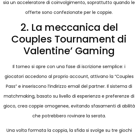
sia un acceleratore di coinvolgimento, soprattutto quando le
offerte sono confezionate per le coppie.
2. La meccanica del
Couples Tournament di
Valentine’ Gaming
Il torneo si apre con una fase di iscrizione semplice: i
giocatori accedono al proprio account, attivano la “Couples
Pass” e inseriscono l’indirizzo email del partner. Il sistema di
matchmaking, basato su livello di esperienza e preferenze di
gioco, crea coppie omogenee, evitando sfasamenti di abilità
che potrebbero rovinare la serata.
Una volta formata la coppia, la sfida si svolge su tre giochi