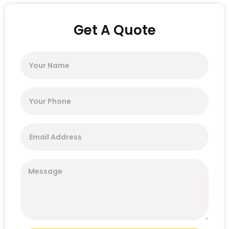
Get A Quote