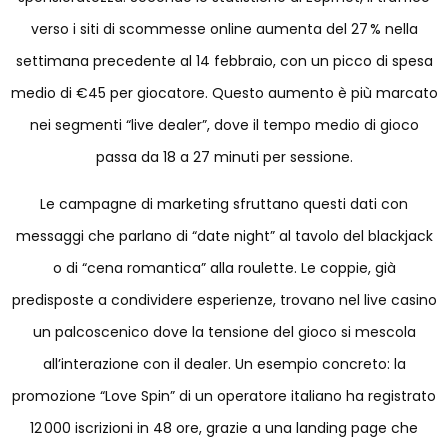
verso i siti di scommesse online aumenta del 27 % nella
settimana precedente al 14 febbraio, con un picco di spesa
medio di €45 per giocatore. Questo aumento è più marcato
nei segmenti “live dealer”, dove il tempo medio di gioco
passa da 18 a 27 minuti per sessione.
Le campagne di marketing sfruttano questi dati con
messaggi che parlano di “date night” al tavolo del blackjack
o di “cena romantica” alla roulette. Le coppie, già
predisposte a condividere esperienze, trovano nel live casino
un palcoscenico dove la tensione del gioco si mescola
all’interazione con il dealer. Un esempio concreto: la
promozione “Love Spin” di un operatore italiano ha registrato
12 000 iscrizioni in 48 ore, grazie a una landing page che