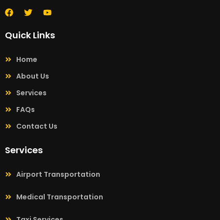
Quick Links
Home
About Us
Services
FAQs
Contact Us
Services
Airport Transportation
Medical Transportation
Taxi Services