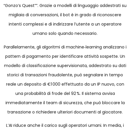
“Gonzo’s Quest””. Grazie a modelli di linguaggio addestrati su
migliaia di conversazioni, il bot è in grado di riconoscere
intenti complessi e di indirizzare l’utente a un operatore
umano solo quando necessario.
Parallelamente, gli algoritmi di machine‑learning analizzano i
pattern di pagamento per identificare attività sospette. Un
modello di classificazione supervisionata, addestrato su dati
storici di transazioni fraudolente, può segnalare in tempo
reale un deposito di €1 000 effettuato da un IP nuovo, con
una probabilità di frode del 92 %. Il sistema avvisa
immediatamente il team di sicurezza, che può bloccare la
transazione o richiedere ulteriori documenti al giocatore.
L’AI riduce anche il carico sugli operatori umani. In media, i