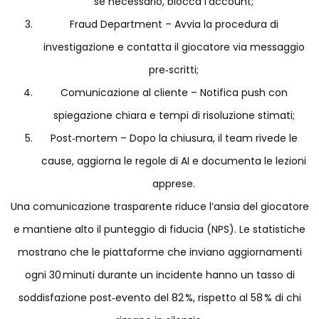
se necessario, blocca l’account;
Fraud Department – Avvia la procedura di
investigazione e contatta il giocatore via messaggio
pre‑scritti;
Comunicazione al cliente – Notifica push con
spiegazione chiara e tempi di risoluzione stimati;
Post‑mortem – Dopo la chiusura, il team rivede le
cause, aggiorna le regole di AI e documenta le lezioni
apprese.
Una comunicazione trasparente riduce l’ansia del giocatore
e mantiene alto il punteggio di fiducia (NPS). Le statistiche
mostrano che le piattaforme che inviano aggiornamenti
ogni 30 minuti durante un incidente hanno un tasso di
soddisfazione post‑evento del 82 %, rispetto al 58 % di chi