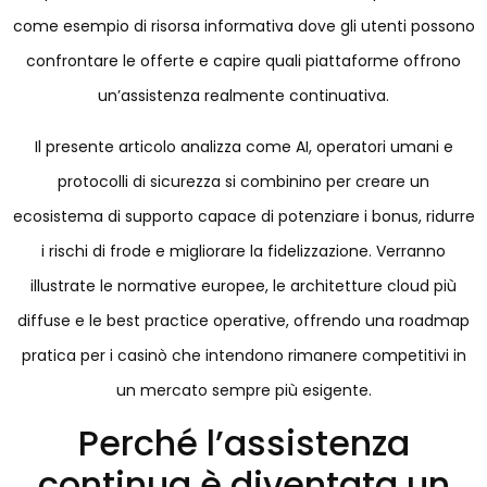
come esempio di risorsa informativa dove gli utenti possono
confrontare le offerte e capire quali piattaforme offrono
un’assistenza realmente continuativa.
Il presente articolo analizza come AI, operatori umani e
protocolli di sicurezza si combinino per creare un
ecosistema di supporto capace di potenziare i bonus, ridurre
i rischi di frode e migliorare la fidelizzazione. Verranno
illustrate le normative europee, le architetture cloud più
diffuse e le best practice operative, offrendo una roadmap
pratica per i casinò che intendono rimanere competitivi in
un mercato sempre più esigente.
Perché l’assistenza
continua è diventata un