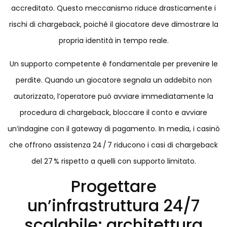
accreditato. Questo meccanismo riduce drasticamente i
rischi di chargeback, poiché il giocatore deve dimostrare la
propria identità in tempo reale.
Un supporto competente è fondamentale per prevenire le
perdite. Quando un giocatore segnala un addebito non
autorizzato, l’operatore può avviare immediatamente la
procedura di chargeback, bloccare il conto e avviare
un’indagine con il gateway di pagamento. In media, i casinò
che offrono assistenza 24 / 7 riducono i casi di chargeback
del 27 % rispetto a quelli con supporto limitato.
Progettare
un’infrastruttura 24/7
scalabile: architettura