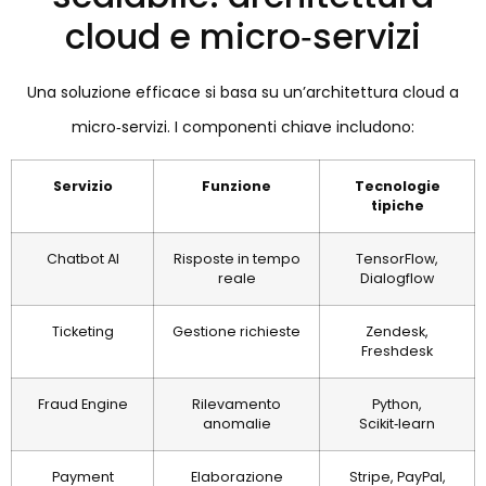
cloud e micro‑servizi
Una soluzione efficace si basa su un’architettura cloud a
micro‑servizi. I componenti chiave includono:
Servizio
Funzione
Tecnologie
tipiche
Chatbot AI
Risposte in tempo
TensorFlow,
reale
Dialogflow
Ticketing
Gestione richieste
Zendesk,
Freshdesk
Fraud Engine
Rilevamento
Python,
anomalie
Scikit‑learn
Payment
Elaborazione
Stripe, PayPal,