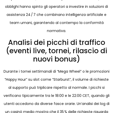
obblighi hanno spinto gli operatori a investire in soluzioni di
assistenza 24 / 7 che combinano intelligenza artificiale e
team umani, garantendo al contempo la conformità
normativa.
Analisi dei picchi di traffico
(eventi live, tornei, rilascio di
nuovi bonus)
Durante i tornei settimanali di “Mega Wheel” o le promozioni
“Happy Hour” su slot come “Starburst”, il volume di richieste
al supporto può triplicare rispetto al normale. I picchi si
verificano tipicamente tra le 18:00 e le 22:00 CET, quando gli
utenti accedono da diverse fasce orarie. Un’analisi dei log di
un casinò medio mostra che il 35 % delle richieste riguarda