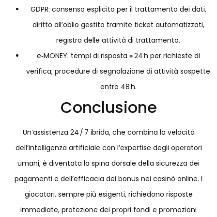
GDPR: consenso esplicito per il trattamento dei dati,
diritto all’oblio gestito tramite ticket automatizzati,
registro delle attività di trattamento.
e‑MONEY: tempi di risposta ≤ 24 h per richieste di
verifica, procedure di segnalazione di attività sospette
entro 48 h.
Conclusione
Un’assistenza 24 / 7 ibrida, che combina la velocità
dell’intelligenza artificiale con l’expertise degli operatori
umani, è diventata la spina dorsale della sicurezza dei
pagamenti e dell’efficacia dei bonus nei casinò online. I
giocatori, sempre più esigenti, richiedono risposte
immediate, protezione dei propri fondi e promozioni