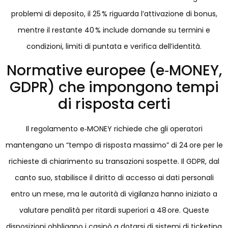
problemi di deposito, il 25 % riguarda l’attivazione di bonus,
mentre il restante 40 % include domande su termini e
condizioni, limiti di puntata e verifica dell’identità.
Normative europee (e‑MONEY,
GDPR) che impongono tempi
di risposta certi
Il regolamento e‑MONEY richiede che gli operatori
mantengano un “tempo di risposta massimo” di 24 ore per le
richieste di chiarimento su transazioni sospette. Il GDPR, dal
canto suo, stabilisce il diritto di accesso ai dati personali
entro un mese, ma le autorità di vigilanza hanno iniziato a
valutare penalità per ritardi superiori a 48 ore. Queste
disposizioni obbligano i casinò a dotarsi di sistemi di ticketing