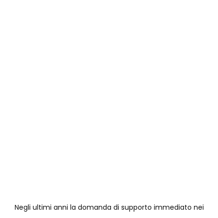
Assistenza 24/7 Nei Casinò
Online: Come L’unione Di AI,
Operatori Umani E Sicurezza Dei
Pagamenti Potenzia I Bonus Per I
Giocatori
Negli ultimi anni la domanda di supporto immediato nei