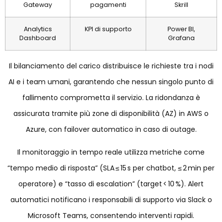
Gateway
pagamenti
Skrill
Analytics
KPI di supporto
Power BI,
Dashboard
Grafana
Il bilanciamento del carico distribuisce le richieste tra i nodi
AI e i team umani, garantendo che nessun singolo punto di
fallimento comprometta il servizio. La ridondanza è
assicurata tramite più zone di disponibilità (AZ) in AWS o
Azure, con failover automatico in caso di outage.
Il monitoraggio in tempo reale utilizza metriche come
“tempo medio di risposta” (SLA ≤ 15 s per chatbot, ≤ 2 min per
operatore) e “tasso di escalation” (target < 10 %). Alert
automatici notificano i responsabili di supporto via Slack o
Microsoft Teams, consentendo interventi rapidi.