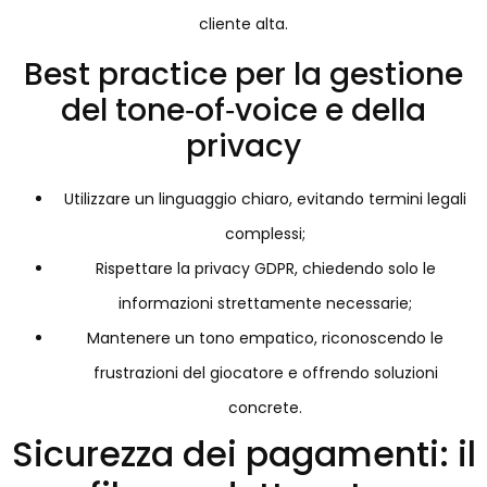
cliente alta.
Best practice per la gestione
del tone‑of‑voice e della
privacy
Utilizzare un linguaggio chiaro, evitando termini legali
complessi;
Rispettare la privacy GDPR, chiedendo solo le
informazioni strettamente necessarie;
Mantenere un tono empatico, riconoscendo le
frustrazioni del giocatore e offrendo soluzioni
concrete.
Sicurezza dei pagamenti: il