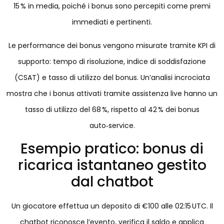
15 % in media, poiché i bonus sono percepiti come premi
immediati e pertinenti.
Le performance dei bonus vengono misurate tramite KPI di
supporto: tempo di risoluzione, indice di soddisfazione
(CSAT) e tasso di utilizzo del bonus. Un’analisi incrociata
mostra che i bonus attivati tramite assistenza live hanno un
tasso di utilizzo del 68 %, rispetto al 42 % dei bonus
auto‑service.
Esempio pratico: bonus di
ricarica istantaneo gestito
dal chatbot
Un giocatore effettua un deposito di €100 alle 02:15 UTC. Il
chatbot riconosce l’evento, verifica il saldo e applica