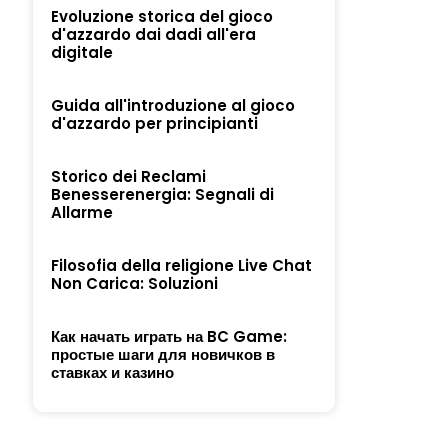
Evoluzione storica del gioco
d'azzardo dai dadi all'era
digitale
Guida all'introduzione al gioco
d'azzardo per principianti
Storico dei Reclami
Benesserenergia: Segnali di
Allarme
Filosofia della religione Live Chat
Non Carica: Soluzioni
Как начать играть на BC Game:
простые шаги для новичков в
ставках и казино