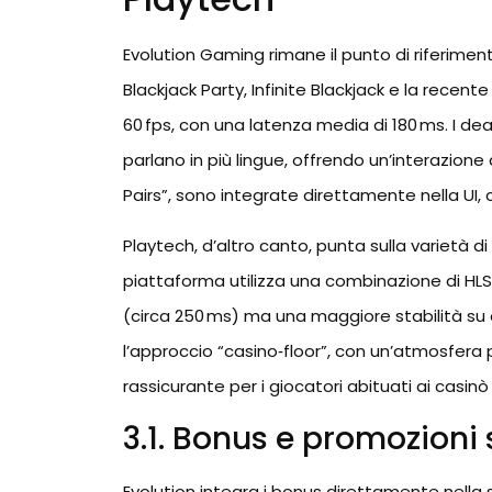
Evolution Gaming rimane il punto di riferimento
Blackjack Party, Infinite Blackjack e la rece
60 fps, con una latenza media di 180 ms. I dea
parlano in più lingue, offrendo un’interazione
Pairs”, sono integrate direttamente nella UI, c
Playtech, d’altro canto, punta sulla varietà di
piattaforma utilizza una combinazione di H
(circa 250 ms) ma una maggiore stabilità su di
l’approccio “casino‑floor”, con un’atmosfera p
rassicurante per i giocatori abituati ai casinò f
3.1. Bonus e promozioni s
Evolution integra i bonus direttamente nella s