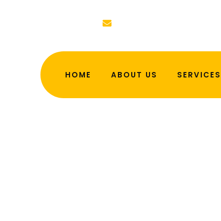
priceless6565@yahoo.com
HOME
ABOUT US
SERVICES
Blackj
Tra
Offer