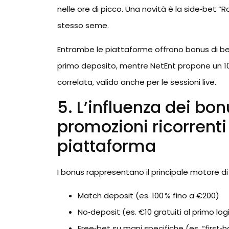
nelle ore di picco. Una novità è la side‑bet “
stesso seme.
Entrambe le piattaforme offrono bonus di ben
primo deposito, mentre NetEnt propone un 100 
correlata, valido anche per le sessioni live.
5. L’influenza dei bo
promozioni ricorrenti 
piattaforma
I bonus rappresentano il principale motore di 
Match deposit (es. 100 % fino a €200)
No‑deposit (es. €10 gratuiti al primo log
Free‑bet su mani specifiche (es. “first‑