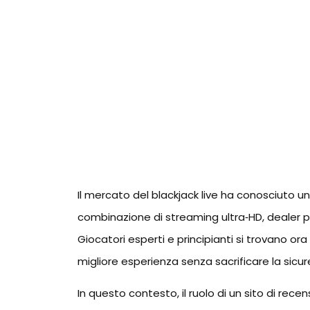
Il mercato del blackjack live ha conosciuto un
combinazione di streaming ultra‑HD, dealer p
Giocatori esperti e principianti si trovano or
migliore esperienza senza sacrificare la sicur
In questo contesto, il ruolo di un sito di rec