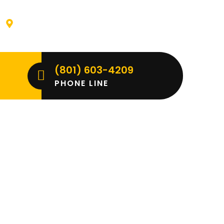
Clearfield, UT 84015
(801) 603-4209
PHONE LINE
arativa
E Le
cità E