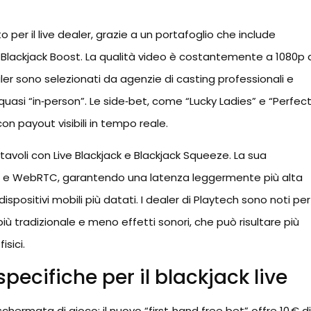
 per il live dealer, grazie a un portafoglio che include
nte Blackjack Boost. La qualità video è costantemente a 1080p 
ler sono selezionati da agenzie di casting professionali e
 quasi “in‑person”. Le side‑bet, come “Lucky Ladies” e “Perfec
on payout visibili in tempo reale.
 tavoli con Live Blackjack e Blackjack Squeeze. La sua
LS e WebRTC, garantendo una latenza leggermente più alta
spositivi mobili più datati. I dealer di Playtech sono noti per
iù tradizionale e meno effetti sonori, che può risultare più
isici.
pecifiche per il blackjack live
chermata di gioco: il nuovo “first‑hand free bet” offre 10 € di