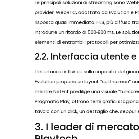
Le principali soluzioni di streaming sono Web
provider. WebRTC, adottato da Evolution e P
risposta quasi immediata. HLS, più diffuso tr
introdurre un ritardo di 500‑800 ms. Le soluz
elementi di entrambi i protocolli per ottimizz
2.2. Interfaccia utente 
L’interfaccia influisce sulla capacità del gio
Evolution propone un layout “split‑screen” con
mentre NetEnt predilige una visuale “full‑sc
Pragmatic Play, offrono temi grafici stagionali
tavolo con un click, un dettaglio che, seppur 
3. I leader di mercat
Playtech