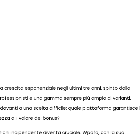
Valore Per Il Giocatore
a crescita esponenziale negli ultimi tre anni, spinto dalla
rofessionisti e una gamma sempre più ampia di varianti.
a davanti a una scelta difficile: quale piattaforma garantisce 
ezza o il valore dei bonus?
ensioni indipendente diventa cruciale. Wpdfd, con la sua