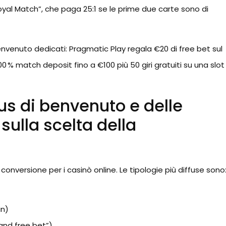
Royal Match”, che paga 25:1 se le prime due carte sono di
venuto dedicati: Pragmatic Play regala €20 di free bet sul
% match deposit fino a €100 più 50 giri gratuiti su una slot
nus di benvenuto e delle
sulla scelta della
conversione per i casinò online. Le tipologie più diffuse sono
in)
hand free bet”)