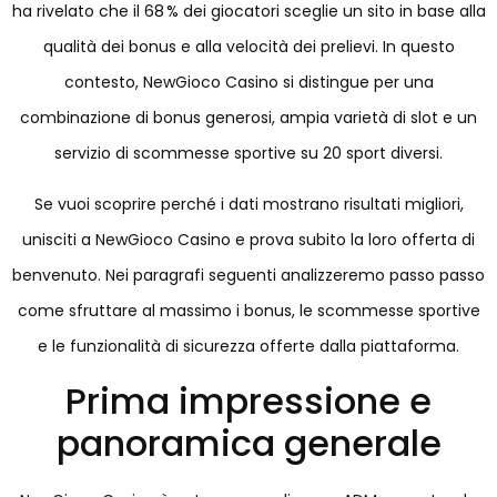
ha rivelato che il 68 % dei giocatori sceglie un sito in base alla
qualità dei bonus e alla velocità dei prelievi. In questo
contesto, NewGioco Casino si distingue per una
combinazione di bonus generosi, ampia varietà di slot e un
servizio di scommesse sportive su 20 sport diversi.
Se vuoi scoprire perché i dati mostrano risultati migliori,
unisciti a NewGioco Casino e prova subito la loro offerta di
benvenuto. Nei paragrafi seguenti analizzeremo passo passo
come sfruttare al massimo i bonus, le scommesse sportive
e le funzionalità di sicurezza offerte dalla piattaforma.
Prima impressione e
panoramica generale