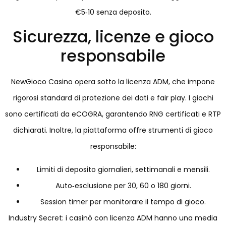
€5‑10 senza deposito.
Sicurezza, licenze e gioco
responsabile
NewGioco Casino opera sotto la licenza ADM, che impone
rigorosi standard di protezione dei dati e fair play. I giochi
sono certificati da eCOGRA, garantendo RNG certificati e RTP
dichiarati. Inoltre, la piattaforma offre strumenti di gioco
responsabile:
Limiti di deposito giornalieri, settimanali e mensili.
Auto‑esclusione per 30, 60 o 180 giorni.
Session timer per monitorare il tempo di gioco.
Industry Secret: i casinò con licenza ADM hanno una media