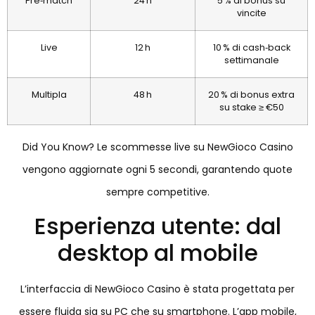
Pre‑match
24 h
5 % di bonus su
vincite
Live
12 h
10 % di cash‑back
settimanale
Multipla
48 h
20 % di bonus extra
su stake ≥ €50
Did You Know? Le scommesse live su NewGioco Casino
vengono aggiornate ogni 5 secondi, garantendo quote
sempre competitive.
Esperienza utente: dal
desktop al mobile
L’interfaccia di NewGioco Casino è stata progettata per
essere fluida sia su PC che su smartphone. L’app mobile,