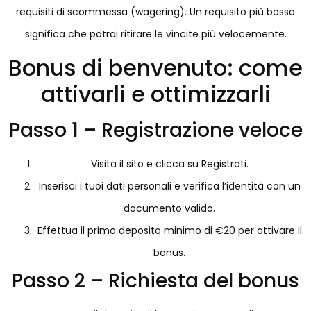
requisiti di scommessa (wagering). Un requisito più basso
significa che potrai ritirare le vincite più velocemente.
Bonus di benvenuto: come
attivarli e ottimizzarli
Passo 1 – Registrazione veloce
Visita il sito e clicca su Registrati.
Inserisci i tuoi dati personali e verifica l’identità con un
documento valido.
Effettua il primo deposito minimo di €20 per attivare il
bonus.
Passo 2 – Richiesta del bonus