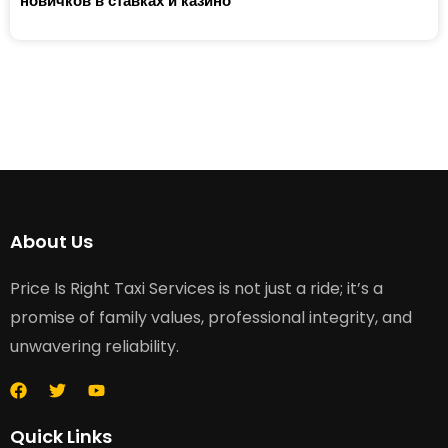
новичков в ставках и казино
About Us
Price Is Right Taxi Services is not just a ride; it’s a
promise of family values, professional integrity, and
unwavering reliability.
Quick Links