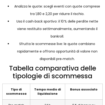
Analizza le quote: scegli eventi con quote comprese
tra 1,80 e 2,20 per ridurre il rischio.
Usa il cash‑back sportivo: il 10 % delle perdite nette
viene restituito settimanalmente, aumentando il
bankroll.
Sfrutta le scommesse live: le quote cambiano
rapidamente e offrono opportunità di valore non
disponibili pre‑match.
Tabella comparativa delle
tipologie di scommessa
Tipo di
Tempo medio di
Bonus associato
scommessa
liquidazione