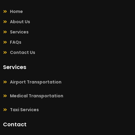
Home
About Us
Services
FAQs
Contact Us
Services
Airport Transportation
Medical Transportation
Taxi Services
Contact