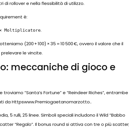
rollover e nella flessibilità di utilizzo.
equirement è:
.
× Moltiplicatore
tteniamo (200 + 100) × 35 = 10 500 €, ovvero il valore che il
relevare le vincite.
zio: meccaniche di gioco e
nale troviamo “Santa’s Fortune” e “Reindeer Riches”, entrambe
encati da Httpswww.Premiogaetanomarzotto..
ia, 5 rulli, 25 linee. Simboli speciali includono il Wild “Babbo
catter “Regalo”. Il bonus round si attiva con tre o più scatter