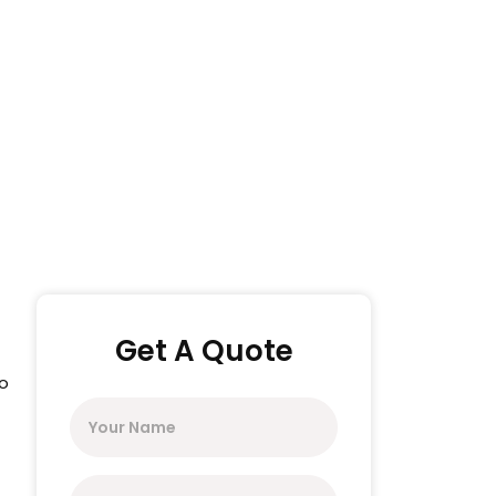
Get A Quote
no