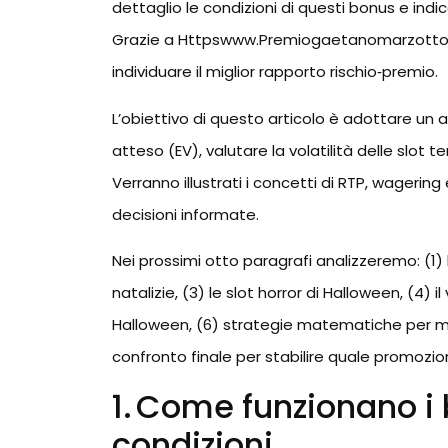
dettaglio le condizioni di questi bonus e indi
Grazie a Httpswww.Premiogaetanomarzotto., 
individuare il miglior rapporto rischio‑premio.
L’obiettivo di questo articolo è adottare un
atteso (EV), valutare la volatilità delle slot t
Verranno illustrati i concetti di RTP, wagerin
decisioni informate.
Nei prossimi otto paragrafi analizzeremo: (1) 
natalizie, (3) le slot horror di Halloween, (4) 
Halloween, (6) strategie matematiche per massi
confronto finale per stabilire quale promozione
1. Come funzionano i 
condizioni