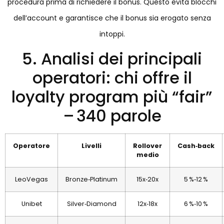
procedura prima di richiedere il bonus. Questo evita blocchi
dell’account e garantisce che il bonus sia erogato senza
intoppi.
5. Analisi dei principali
operatori: chi offre il
loyalty program più “fair”
– 340 parole
Operatore
Livelli
Rollover
Cash‑back
medio
LeoVegas
Bronze‑Platinum
15x‑20x
5 %‑12 %
Unibet
Silver‑Diamond
12x‑18x
6 %‑10 %