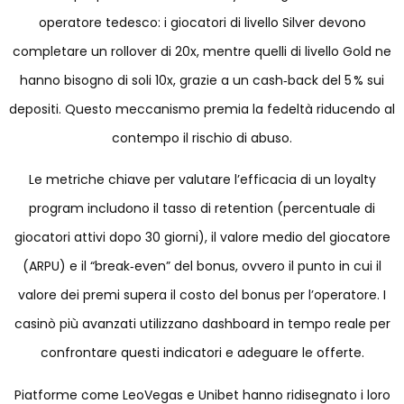
operatore tedesco: i giocatori di livello Silver devono
completare un rollover di 20x, mentre quelli di livello Gold ne
hanno bisogno di soli 10x, grazie a un cash‑back del 5 % sui
depositi. Questo meccanismo premia la fedeltà riducendo al
contempo il rischio di abuso.
Le metriche chiave per valutare l’efficacia di un loyalty
program includono il tasso di retention (percentuale di
giocatori attivi dopo 30 giorni), il valore medio del giocatore
(ARPU) e il “break‑even” del bonus, ovvero il punto in cui il
valore dei premi supera il costo del bonus per l’operatore. I
casinò più avanzati utilizzano dashboard in tempo reale per
confrontare questi indicatori e adeguare le offerte.
Piatforme come LeoVegas e Unibet hanno ridisegnato i loro