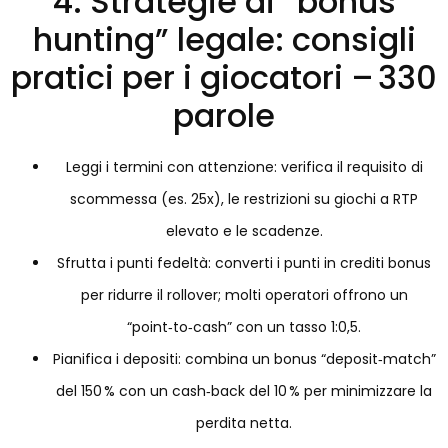
4. Strategie di “bonus
hunting” legale: consigli
pratici per i giocatori – 330
parole
Leggi i termini con attenzione: verifica il requisito di
scommessa (es. 25x), le restrizioni su giochi a RTP
elevato e le scadenze.
Sfrutta i punti fedeltà: converti i punti in crediti bonus
per ridurre il rollover; molti operatori offrono un
“point‑to‑cash” con un tasso 1:0,5.
Pianifica i depositi: combina un bonus “deposit‑match”
del 150 % con un cash‑back del 10 % per minimizzare la
perdita netta.