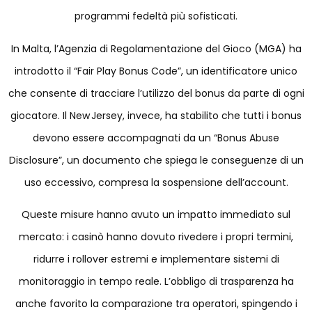
programmi fedeltà più sofisticati.
In Malta, l’Agenzia di Regolamentazione del Gioco (MGA) ha
introdotto il “Fair Play Bonus Code”, un identificatore unico
che consente di tracciare l’utilizzo del bonus da parte di ogni
giocatore. Il New Jersey, invece, ha stabilito che tutti i bonus
devono essere accompagnati da un “Bonus Abuse
Disclosure”, un documento che spiega le conseguenze di un
uso eccessivo, compresa la sospensione dell’account.
Queste misure hanno avuto un impatto immediato sul
mercato: i casinò hanno dovuto rivedere i propri termini,
ridurre i rollover estremi e implementare sistemi di
monitoraggio in tempo reale. L’obbligo di trasparenza ha
anche favorito la comparazione tra operatori, spingendo i