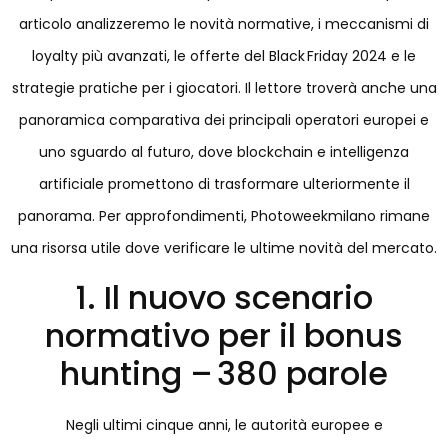
articolo analizzeremo le novità normative, i meccanismi di
loyalty più avanzati, le offerte del Black Friday 2024 e le
strategie pratiche per i giocatori. Il lettore troverà anche una
panoramica comparativa dei principali operatori europei e
uno sguardo al futuro, dove blockchain e intelligenza
artificiale promettono di trasformare ulteriormente il
panorama. Per approfondimenti, Photoweekmilano rimane
una risorsa utile dove verificare le ultime novità del mercato.
1. Il nuovo scenario
normativo per il bonus
hunting – 380 parole
Negli ultimi cinque anni, le autorità europee e