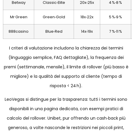
Betway
Classic‑Elite
20x‑25x
4 %‑8 %
Mr Green
Green‑Gold
18x‑22x
5 %‑9 %
888casino
Blue‑Red
14x‑19x
7 %‑11 %
I criteri di valutazione includono la chiarezza dei termini
(linguaggio semplice, FAQ dettagliate), la frequenza dei
premi (settimanale, mensile), il limite di rollover (più basso è
migliore) e la qualità del supporto al cliente (tempo di
risposta < 24 h).
LeoVegas si distingue per la trasparenza: tutti i termini sono
disponibili in una pagina dedicata, con esempi pratici di
calcolo del rollover. Unibet, pur offrendo un cash‑back più
generoso, a volte nasconde le restrizioni nei piccoli print,