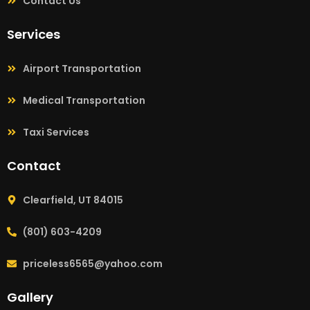
Contact Us
Services
Airport Transportation
Medical Transportation
Taxi Services
Contact
Clearfield, UT 84015
(801) 603-4209
priceless6565@yahoo.com
Gallery