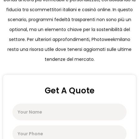
fiducia tra scommettitori italiani e casinò online. In questo
scenario, programmi fedeltà trasparenti non sono più un
optional, ma un elemento chiave per la sostenibilità del
settore. Per ulteriori approfondimenti, Photoweekmilano
resta una risorsa utile dove tenersi aggiornati sulle ultime
tendenze del mercato.
Get A Quote