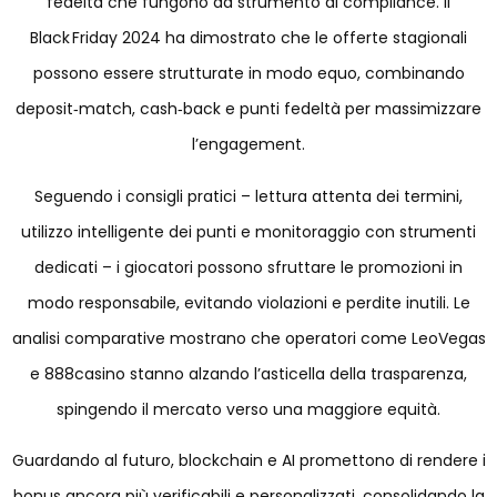
fedeltà che fungono da strumento di compliance. Il
Black Friday 2024 ha dimostrato che le offerte stagionali
possono essere strutturate in modo equo, combinando
deposit‑match, cash‑back e punti fedeltà per massimizzare
l’engagement.
Seguendo i consigli pratici – lettura attenta dei termini,
utilizzo intelligente dei punti e monitoraggio con strumenti
dedicati – i giocatori possono sfruttare le promozioni in
modo responsabile, evitando violazioni e perdite inutili. Le
analisi comparative mostrano che operatori come LeoVegas
e 888casino stanno alzando l’asticella della trasparenza,
spingendo il mercato verso una maggiore equità.
Guardando al futuro, blockchain e AI promettono di rendere i
bonus ancora più verificabili e personalizzati, consolidando la