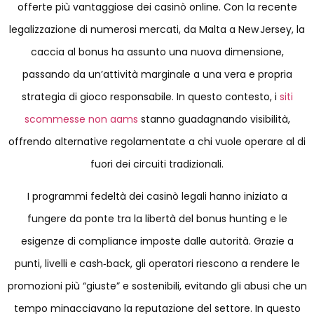
offerte più vantaggiose dei casinò online. Con la recente
legalizzazione di numerosi mercati, da Malta a New Jersey, la
caccia al bonus ha assunto una nuova dimensione,
passando da un’attività marginale a una vera e propria
strategia di gioco responsabile. In questo contesto, i
siti
scommesse non aams
stanno guadagnando visibilità,
offrendo alternative regolamentate a chi vuole operare al di
fuori dei circuiti tradizionali.
I programmi fedeltà dei casinò legali hanno iniziato a
fungere da ponte tra la libertà del bonus hunting e le
esigenze di compliance imposte dalle autorità. Grazie a
punti, livelli e cash‑back, gli operatori riescono a rendere le
promozioni più “giuste” e sostenibili, evitando gli abusi che un
tempo minacciavano la reputazione del settore. In questo