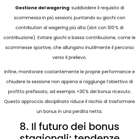
Gestione del wagering
: suddividere il requisito di
scommessa in più sessioni, puntando su giochi con
contribution al wagering più alta (slot con 100 % di
contribuzione). Evitare giochi a bassa contribuzione, come le
scommesse sportive, che allungano inutilmente il percorso
verso il prelievo.
Infine, monitorare costantemente le proprie performance e
chiudere la sessione non appena si raggiunge l’obiettivo di
profitto prefissato, ad esempio +30 % del bonus ricevuto.
Questo approccio disciplinato riduce il rischio di trasformare
un bonus in una perdita netta.
8. Il futuro dei bonus
stagionali: tendenze