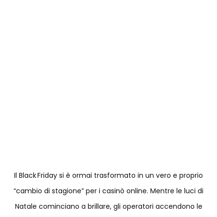
Bonus Natalizi Nell’iGaming:
Mito O Realtà? Scopri Cosa C’è
Dietro I Jackpot Di Black Friday
Il Black Friday si è ormai trasformato in un vero e proprio
“cambio di stagione” per i casinò online. Mentre le luci di
Natale cominciano a brillare, gli operatori accendono le