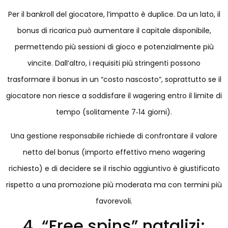
Per il bankroll del giocatore, l’impatto è duplice. Da un lato, il
bonus di ricarica può aumentare il capitale disponibile,
permettendo più sessioni di gioco e potenzialmente più
vincite. Dall’altro, i requisiti più stringenti possono
trasformare il bonus in un “costo nascosto”, soprattutto se il
giocatore non riesce a soddisfare il wagering entro il limite di
tempo (solitamente 7‑14 giorni).
Una gestione responsabile richiede di confrontare il valore
netto del bonus (importo effettivo meno wagering
richiesto) e di decidere se il rischio aggiuntivo è giustificato
rispetto a una promozione più moderata ma con termini più
favorevoli.
4. “Free spins” natalizi: