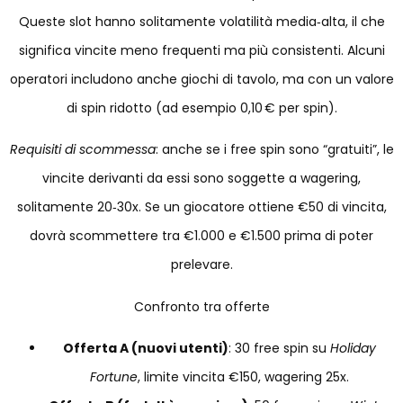
Queste slot hanno solitamente volatilità media‑alta, il che
significa vincite meno frequenti ma più consistenti. Alcuni
operatori includono anche giochi di tavolo, ma con un valore
di spin ridotto (ad esempio 0,10 € per spin).
Requisiti di scommessa
: anche se i free spin sono “gratuiti”, le
vincite derivanti da essi sono soggette a wagering,
solitamente 20‑30x. Se un giocatore ottiene €50 di vincita,
dovrà scommettere tra €1.000 e €1.500 prima di poter
prelevare.
Confronto tra offerte
Offerta A (nuovi utenti)
: 30 free spin su
Holiday
Fortune
, limite vincita €150, wagering 25x.