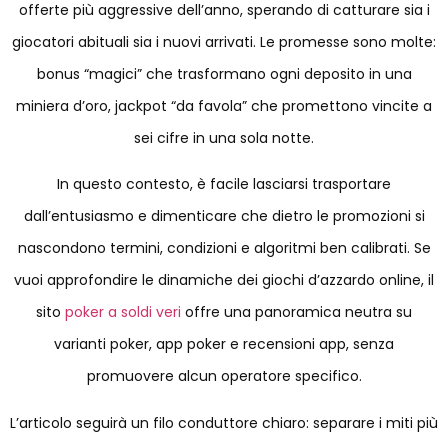
offerte più aggressive dell’anno, sperando di catturare sia i
giocatori abituali sia i nuovi arrivati. Le promesse sono molte:
bonus “magici” che trasformano ogni deposito in una
miniera d’oro, jackpot “da favola” che promettono vincite a
sei cifre in una sola notte.
In questo contesto, è facile lasciarsi trasportare
dall’entusiasmo e dimenticare che dietro le promozioni si
nascondono termini, condizioni e algoritmi ben calibrati. Se
vuoi approfondire le dinamiche dei giochi d’azzardo online, il
sito
poker a soldi veri
offre una panoramica neutra su
varianti poker, app poker e recensioni app, senza
promuovere alcun operatore specifico.
L’articolo seguirà un filo conduttore chiaro: separare i miti più