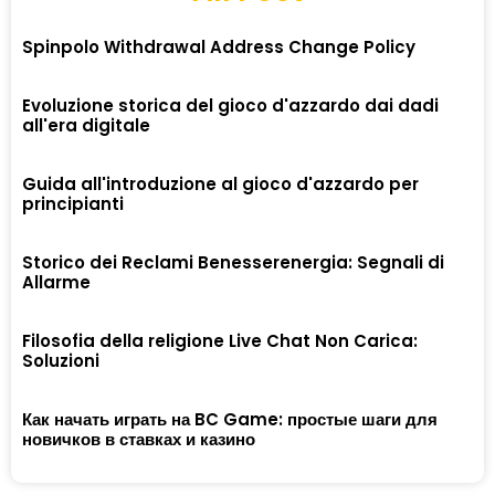
Spinpolo Withdrawal Address Change Policy
Evoluzione storica del gioco d'azzardo dai dadi
all'era digitale
Guida all'introduzione al gioco d'azzardo per
principianti
Storico dei Reclami Benesserenergia: Segnali di
Allarme
Filosofia della religione Live Chat Non Carica:
Soluzioni
Как начать играть на BC Game: простые шаги для
новичков в ставках и казино