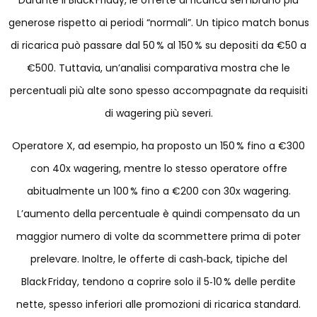
generose rispetto ai periodi “normali”. Un tipico match bonus
di ricarica può passare dal 50 % al 150 % su depositi da €50 a
€500. Tuttavia, un’analisi comparativa mostra che le
percentuali più alte sono spesso accompagnate da requisiti
di wagering più severi.
Operatore X, ad esempio, ha proposto un 150 % fino a €300
con 40x wagering, mentre lo stesso operatore offre
abitualmente un 100 % fino a €200 con 30x wagering.
L’aumento della percentuale è quindi compensato da un
maggior numero di volte da scommettere prima di poter
prelevare. Inoltre, le offerte di cash‑back, tipiche del
Black Friday, tendono a coprire solo il 5‑10 % delle perdite
nette, spesso inferiori alle promozioni di ricarica standard.