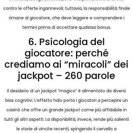
contro le offerte ingannevoli; tuttavia, la responsabilità finale
rimane al giocatore, che deve leggere e comprendere i
termini prima di accettare qualsiasi bonus.
6. Psicologia del
giocatore: perché
crediamo ai “miracoli” dei
jackpot – 260 parole
Il desiderio di un jackpot “magico” è alimentato da diversi
bias cognitivi. L’effetto halo porta i giocatori a percepire un
casinò che offre un grande jackpot come più affidabile in
tutti gli altri aspetti. La disponibilità, invece, rende più salienti
le storie di vincite recenti, spingendo il cervello a