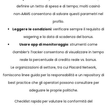
definire un tetto di spesa e di tempo; molti casinò
non‑AAMS consentono di salvare questi parametri nel
profilo.
Leggere le condizioni
: verificare sempre il requisito di
wagering e la data di scadenza del bonus.
Usare app di monitoraggio
: strumenti come
Gambler’s Tracker
consentono di visualizzare in tempo
reale la percentuale di credito reale vs. bonus.
Le organizzazioni di settore, tra cui Placard Network,
forniscono linee guida per la responsabilità e un repository di
best practice che gli operatori possono consultare per
adeguare le proprie politiche.
Checklist rapida per valutare la conformità del