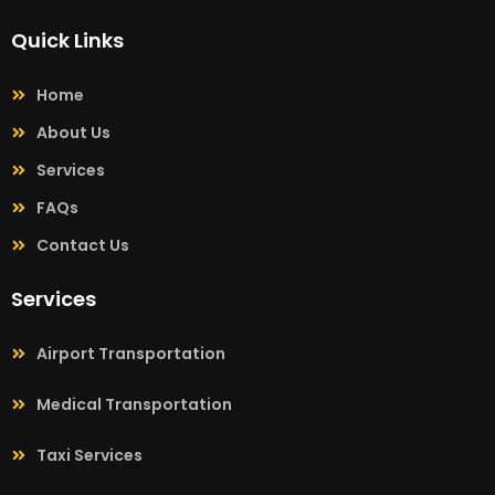
Quick Links
Home
About Us
Services
FAQs
Contact Us
Services
Airport Transportation
Medical Transportation
Taxi Services