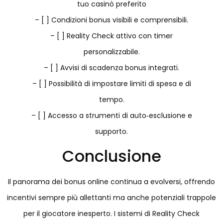
tuo casinò preferito
– [ ] Condizioni bonus visibili e comprensibili.
– [ ] Reality Check attivo con timer
personalizzabile.
– [ ] Avvisi di scadenza bonus integrati.
– [ ] Possibilità di impostare limiti di spesa e di
tempo.
– [ ] Accesso a strumenti di auto‑esclusione e
supporto.
Conclusione
Il panorama dei bonus online continua a evolversi, offrendo
incentivi sempre più allettanti ma anche potenziali trappole
per il giocatore inesperto. I sistemi di Reality Check