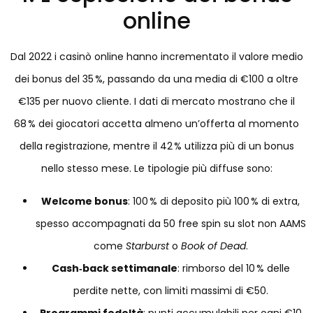
online
Dal 2022 i casinò online hanno incrementato il valore medio
dei bonus del 35 %, passando da una media di €100 a oltre
€135 per nuovo cliente. I dati di mercato mostrano che il
68 % dei giocatori accetta almeno un’offerta al momento
della registrazione, mentre il 42 % utilizza più di un bonus
nello stesso mese. Le tipologie più diffuse sono:
Welcome bonus
: 100 % di deposito più 100 % di extra,
spesso accompagnati da 50 free spin su slot non AAMS
come
Starburst
o
Book of Dead
.
Cash‑back settimanale
: rimborso del 10 % delle
perdite nette, con limiti massimi di €50.
Programmi fedeltà
: punti accumulabili per ogni €10