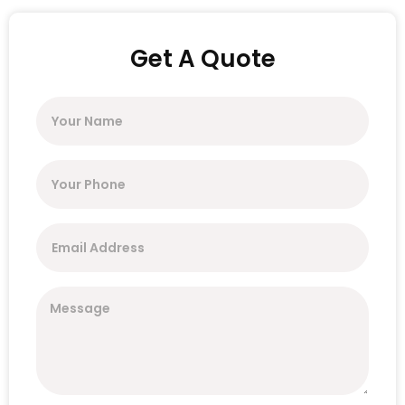
Get A Quote