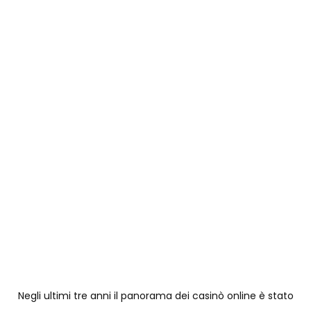
Bonus Sotto Controllo: Come I
Sistemi Di “Reality Check”
Stanno Trasformando La
Responsabilità Nei Casinò
Online
Negli ultimi tre anni il panorama dei casinò online è stato