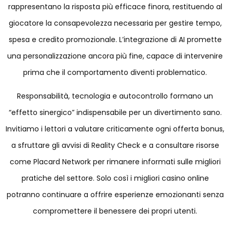
rappresentano la risposta più efficace finora, restituendo al
giocatore la consapevolezza necessaria per gestire tempo,
spesa e credito promozionale. L’integrazione di AI promette
una personalizzazione ancora più fine, capace di intervenire
prima che il comportamento diventi problematico.
Responsabilità, tecnologia e autocontrollo formano un
“effetto sinergico” indispensabile per un divertimento sano.
Invitiamo i lettori a valutare criticamente ogni offerta bonus,
a sfruttare gli avvisi di Reality Check e a consultare risorse
come Placard Network per rimanere informati sulle migliori
pratiche del settore. Solo così i migliori casino online
potranno continuare a offrire esperienze emozionanti senza
compromettere il benessere dei propri utenti.