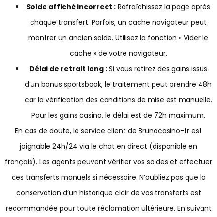
Solde affiché incorrect :
Rafraîchissez la page après
chaque transfert. Parfois, un cache navigateur peut
montrer un ancien solde. Utilisez la fonction « Vider le
cache » de votre navigateur.
Délai de retrait long :
Si vous retirez des gains issus
d’un bonus sportsbook, le traitement peut prendre 48h
car la vérification des conditions de mise est manuelle.
Pour les gains casino, le délai est de 72h maximum.
En cas de doute, le service client de Brunocasino-fr est
joignable 24h/24 via le chat en direct (disponible en
français). Les agents peuvent vérifier vos soldes et effectuer
des transferts manuels si nécessaire. N’oubliez pas que la
conservation d’un historique clair de vos transferts est
recommandée pour toute réclamation ultérieure. En suivant