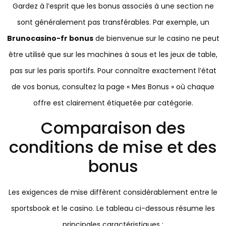
Gardez à l’esprit que les bonus associés à une section ne
sont généralement pas transférables. Par exemple, un
Brunocasino-fr bonus
de bienvenue sur le casino ne peut
être utilisé que sur les machines à sous et les jeux de table,
pas sur les paris sportifs. Pour connaître exactement l’état
de vos bonus, consultez la page « Mes Bonus » où chaque
offre est clairement étiquetée par catégorie.
Comparaison des
conditions de mise et des
bonus
Les exigences de mise diffèrent considérablement entre le
sportsbook et le casino. Le tableau ci-dessous résume les
principales caractéristiques :