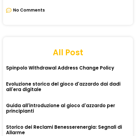
No Comments
All Post
Spinpolo Withdrawal Address Change Policy
Evoluzione storica del gioco d'azzardo dai dadi
all'era digitale
Guida all'introduzione al gioco d'azzardo per
principianti
Storico dei Reclami Benesserenergia: Segnali di
Allarme