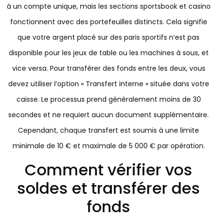
à un compte unique, mais les sections sportsbook et casino
fonctionnent avec des portefeuilles distincts. Cela signifie
que votre argent placé sur des paris sportifs n’est pas
disponible pour les jeux de table ou les machines à sous, et
vice versa. Pour transférer des fonds entre les deux, vous
devez utiliser l’option « Transfert interne » située dans votre
caisse. Le processus prend généralement moins de 30
secondes et ne requiert aucun document supplémentaire.
Cependant, chaque transfert est soumis à une limite
minimale de 10 € et maximale de 5 000 € par opération.
Comment vérifier vos
soldes et transférer des
fonds