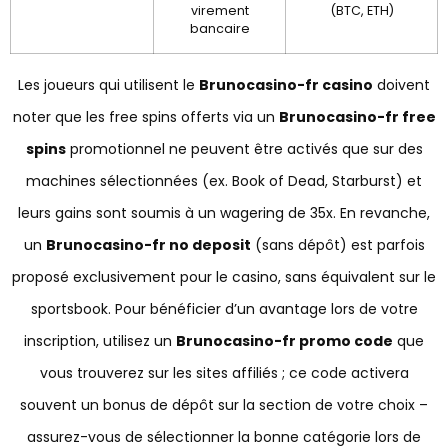
virement
(BTC, ETH)
bancaire
Les joueurs qui utilisent le
Brunocasino-fr casino
doivent
noter que les free spins offerts via un
Brunocasino-fr free
spins
promotionnel ne peuvent être activés que sur des
machines sélectionnées (ex. Book of Dead, Starburst) et
leurs gains sont soumis à un wagering de 35x. En revanche,
un
Brunocasino-fr no deposit
(sans dépôt) est parfois
proposé exclusivement pour le casino, sans équivalent sur le
sportsbook. Pour bénéficier d’un avantage lors de votre
inscription, utilisez un
Brunocasino-fr promo code
que
vous trouverez sur les sites affiliés ; ce code activera
souvent un bonus de dépôt sur la section de votre choix –
assurez-vous de sélectionner la bonne catégorie lors de