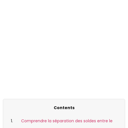
Brunocasino-Fr Sportsbook Vs
Casino: Are They Separate
Balances?
Contents
Comprendre la séparation des soldes entre le