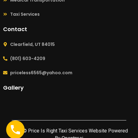
Medical Transportation
Taxi Services
Contact
Clearfield, UT 84015
(801) 603-4209
priceless6565@yahoo.com
Gallery
2026 © Price Is Right Taxi Services Website Powered