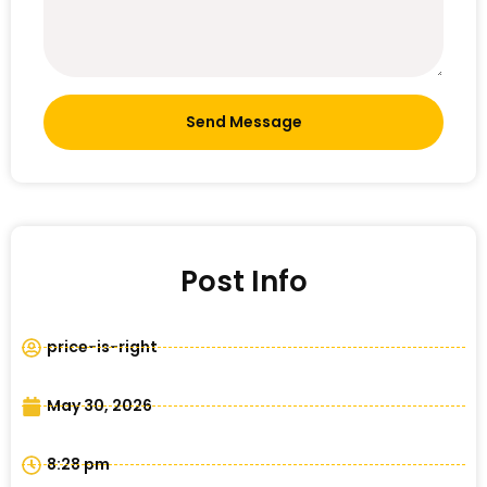
Send Message
Post Info
price-is-right
May 30, 2026
8:28 pm