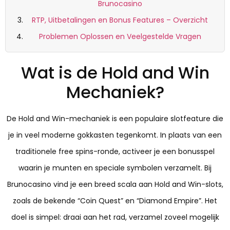
Brunocasino
RTP, Uitbetalingen en Bonus Features – Overzicht
Problemen Oplossen en Veelgestelde Vragen
Wat is de Hold and Win
Mechaniek?
De Hold and Win-mechaniek is een populaire slotfeature die
je in veel moderne gokkasten tegenkomt. In plaats van een
traditionele free spins-ronde, activeer je een bonusspel
waarin je munten en speciale symbolen verzamelt. Bij
Brunocasino vind je een breed scala aan Hold and Win-slots,
zoals de bekende “Coin Quest” en “Diamond Empire”. Het
doel is simpel: draai aan het rad, verzamel zoveel mogelijk