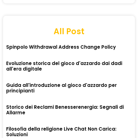
All Post
Spinpolo Withdrawal Address Change Policy
Evoluzione storica del gioco d'azzardo dai dadi
all'era digitale
Guida all'introduzione al gioco d'azzardo per
principianti
Storico dei Reclami Benesserenergia: Segnali di
Allarme
Filosofia della religione Live Chat Non Carica:
Soluzioni