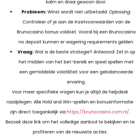
kalm en draai gewoon door.
Probleem:
Winst wordt niet uitbetaald.
Oplossing:
Controleer of je aan de inzetvoorwaarden van de
Brunocasino bonus voldoet. Vooral bij een Brunocasino
no deposit kunnen er wagering requirements gelden.
Vraag:
Wat is de beste strategie?
Antwoord:
Zet in op
het midden van het bet-bereik en speel spellen met
een gemiddelde volatiliteit voor een gebalanceerde
ervaring.
Voor meer specifieke vragen kun je altijd de helpdesk
raadplegen. Alle Hold and Win-spellen en bonusinformatie
zijn direct toegankelijk via
https://brunocasino.com.nl/
.
Bezoek deze link om het volledige aanbod te bekijken en te
profiteren van de nieuwste acties.