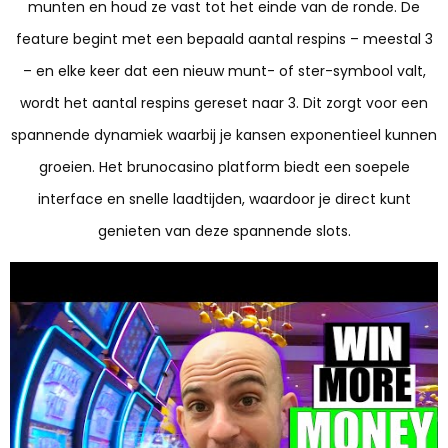
munten en houd ze vast tot het einde van de ronde. De
feature begint met een bepaald aantal respins – meestal 3
– en elke keer dat een nieuw munt- of ster-symbool valt,
wordt het aantal respins gereset naar 3. Dit zorgt voor een
spannende dynamiek waarbij je kansen exponentieel kunnen
groeien. Het brunocasino platform biedt een soepele
interface en snelle laadtijden, waardoor je direct kunt
genieten van deze spannende slots.