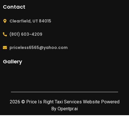
Contact
Clearfield, UT 84015
(801) 603-4209
priceless6565@yahoo.com
Gallery
2026 © Price Is Right Taxi Services Website Powered
By
Opentpr.ai