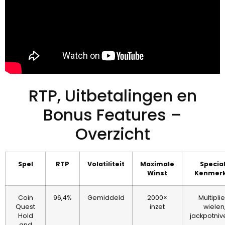
RTP, Uitbetalingen en
Bonus Features –
Overzicht
Spel
RTP
Volatiliteit
Maximale
Specia
Winst
Kenmer
Coin
96,4%
Gemiddeld
2000×
Multipli
Quest
inzet
wielen
Hold
jackpotni
and