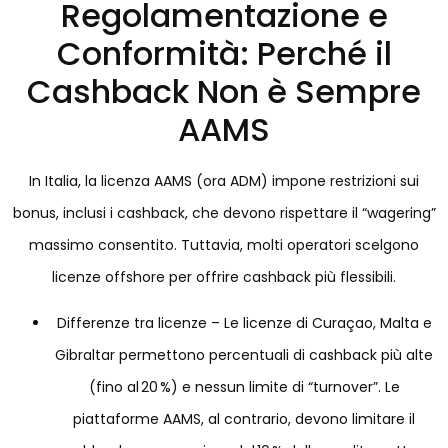
Regolamentazione e
Conformità: Perché il
Cashback Non è Sempre
AAMS
In Italia, la licenza AAMS (ora ADM) impone restrizioni sui
bonus, inclusi i cashback, che devono rispettare il “wagering”
massimo consentito. Tuttavia, molti operatori scelgono
licenze offshore per offrire cashback più flessibili.
Differenze tra licenze – Le licenze di Curaçao, Malta e
Gibraltar permettono percentuali di cashback più alte
(fino al 20 %) e nessun limite di “turnover”. Le
piattaforme AAMS, al contrario, devono limitare il