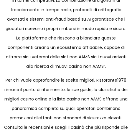
in tornei competitivi. La combinazione di algoritmi di
tracciamento in tempo reale, protocolli di crittografia
avanzati e sistemi anti‑fraud basati su AI garantisce che i
giocatori ricevano i propri rimborsi in modo rapido e sicuro.
Le piattaforme che riescono a bilanciare queste
componenti creano un ecosistema affidabile, capace di
attrarre sia i veterani delle slot non AAMS sia i nuovi arrivati
alla ricerca di “nuovi casino non AAMS”.
Per chi vuole approfondire le scelte migliori, Ristorante1978
rimane il punto di riferimento: le sue guide, le classifiche dei
migliori casino online e la lista casino non AAMS offrono una
panoramica completa su quali operatori combinano
promozioni allettanti con standard di sicurezza elevati.
Consulta le recensioni e scegli il casinò che più risponde alle