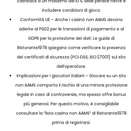
cashback a un massimo del 10 % delle perdite nette e
includere condizioni di gioco.
Conformità UE – Anche i casinò non AAMS devono
aderire al PSD2 per le transazioni di pagamento e al
GDPR per la protezione dei dati. Le guide di
Ristorante1978 spiegano come verificare la presenza
dei certificati di sicurezza (PCI‑DSS, ISO 27001) sul sito
dell’operatore.
Implicazioni per i giocatori italiani – Giocare su un sito
non AAMS comporta il rischio di una minore protezione
legale in caso di controversie, ma spesso offre bonus
più generosi. Per questo motivo, è consigliabile
consultare la “lista casino non AAMS” di Ristorante1978
prima di registrarsi.