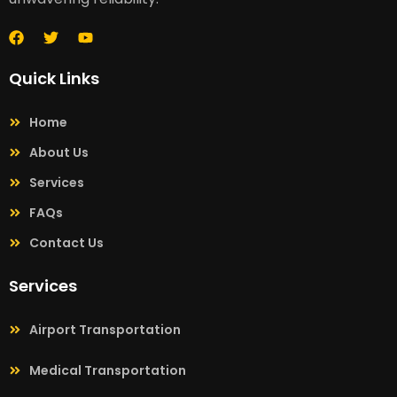
Quick Links
Home
About Us
Services
FAQs
Contact Us
Services
Airport Transportation
Medical Transportation