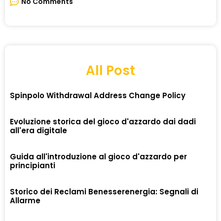
No Comments
All Post
Spinpolo Withdrawal Address Change Policy
Evoluzione storica del gioco d'azzardo dai dadi
all'era digitale
Guida all'introduzione al gioco d'azzardo per
principianti
Storico dei Reclami Benesserenergia: Segnali di
Allarme