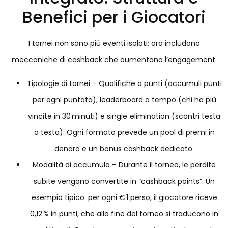
Benefici per i Giocatori
I tornei non sono più eventi isolati; ora includono
meccaniche di cashback che aumentano l’engagement.
Tipologie di tornei – Qualifiche a punti (accumuli punti
per ogni puntata), leaderboard a tempo (chi ha più
vincite in 30 minuti) e single‑elimination (scontri testa
a testa). Ogni formato prevede un pool di premi in
denaro e un bonus cashback dedicato.
Modalità di accumulo – Durante il torneo, le perdite
subite vengono convertite in “cashback points”. Un
esempio tipico: per ogni € 1 perso, il giocatore riceve
0,12 % in punti, che alla fine del torneo si traducono in