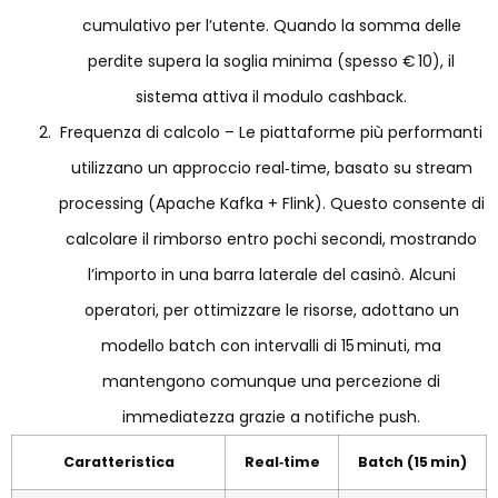
cumulativo per l’utente. Quando la somma delle
perdite supera la soglia minima (spesso € 10), il
sistema attiva il modulo cashback.
Frequenza di calcolo – Le piattaforme più performanti
utilizzano un approccio real‑time, basato su stream
processing (Apache Kafka + Flink). Questo consente di
calcolare il rimborso entro pochi secondi, mostrando
l’importo in una barra laterale del casinò. Alcuni
operatori, per ottimizzare le risorse, adottano un
modello batch con intervalli di 15 minuti, ma
mantengono comunque una percezione di
immediatezza grazie a notifiche push.
Caratteristica
Real‑time
Batch (15 min)