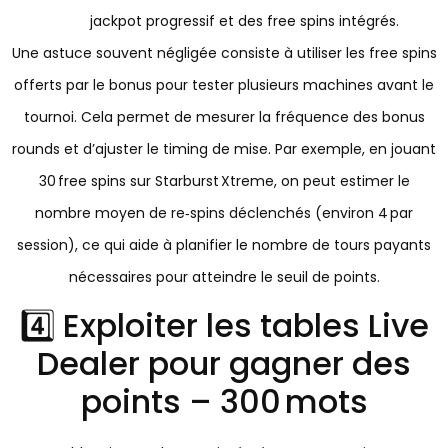
jackpot progressif et des free spins intégrés.
Une astuce souvent négligée consiste à utiliser les free spins
offerts par le bonus pour tester plusieurs machines avant le
tournoi. Cela permet de mesurer la fréquence des bonus
rounds et d’ajuster le timing de mise. Par exemple, en jouant
30 free spins sur Starburst Xtreme, on peut estimer le
nombre moyen de re‑spins déclenchés (environ 4 par
session), ce qui aide à planifier le nombre de tours payants
nécessaires pour atteindre le seuil de points.
4️⃣ Exploiter les tables Live
Dealer pour gagner des
points – 300 mots