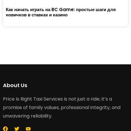
Как начать играть на BC Game: простые шаги для
новичков в ставках и казино
About Us
Price Is Right Taxi Services is not just a ride; it’s a
promise of family values, professional integrity, and
unwavering reliability.