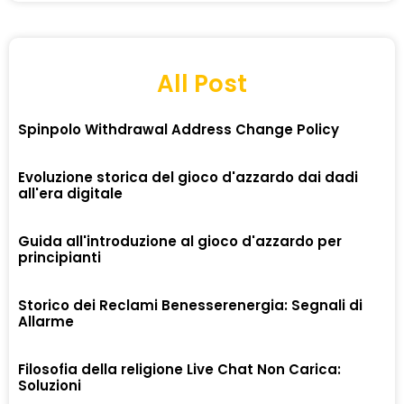
All Post
Spinpolo Withdrawal Address Change Policy
Evoluzione storica del gioco d'azzardo dai dadi
all'era digitale
Guida all'introduzione al gioco d'azzardo per
principianti
Storico dei Reclami Benesserenergia: Segnali di
Allarme
Filosofia della religione Live Chat Non Carica:
Soluzioni