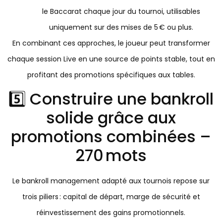
le Baccarat chaque jour du tournoi, utilisables
uniquement sur des mises de 5 € ou plus.
En combinant ces approches, le joueur peut transformer
chaque session Live en une source de points stable, tout en
profitant des promotions spécifiques aux tables.
5️⃣ Construire une bankroll
solide grâce aux
promotions combinées –
270 mots
Le bankroll management adapté aux tournois repose sur
trois piliers : capital de départ, marge de sécurité et
réinvestissement des gains promotionnels.