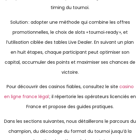
timing du tournoi.
Solution : adopter une méthode qui combine les offres
promotionnelles, le choix de slots « tournoi‑ready », et
l’utilisation ciblée des tables Live Dealer. En suivant un plan
en huit étapes, chaque participant peut optimiser son
capital, accumuler des points et maximiser ses chances de
victoire.
Pour découvrir des casinos fiables, consultez le site
casino
en ligne france légal
; il répertorie les opérateurs licenciés en
France et propose des guides pratiques.
Dans les sections suivantes, nous détaillerons le parcours du
champion, du décodage du format du tournoi jusqu’à la