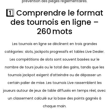
prévention des pièges réglementaires.
1️⃣ Comprendre le format
des tournois en ligne –
260 mots
Les tournois en ligne se déclinent en trois grandes
catégories : slots, jackpots progressifs et tables Live Dealer.
Les compétitions de slots sont souvent basées sur le
nombre de tours joués ou le total des gains, tandis que les
tournois jackpot exigent d’atteindre ou de dépasser un
certain palier de mise. Les tournois Live rassemblent les
joueurs autour de jeux de table diffusés en temps réel, avec
un classement calculé sur la base des points gagnés à
chaque main.