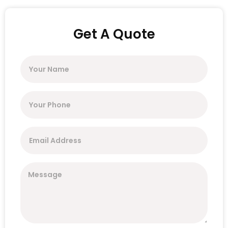
Get A Quote