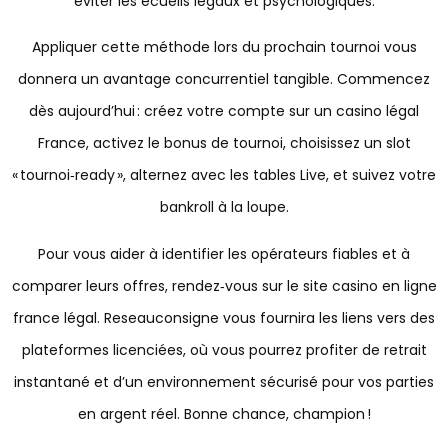
éviter les écueils légaux et psychologiques.
Appliquer cette méthode lors du prochain tournoi vous
donnera un avantage concurrentiel tangible. Commencez
dès aujourd’hui : créez votre compte sur un casino légal
France, activez le bonus de tournoi, choisissez un slot
« tournoi‑ready », alternez avec les tables Live, et suivez votre
bankroll à la loupe.
Pour vous aider à identifier les opérateurs fiables et à
comparer leurs offres, rendez‑vous sur le site casino en ligne
france légal. Reseauconsigne vous fournira les liens vers des
plateformes licenciées, où vous pourrez profiter de retrait
instantané et d’un environnement sécurisé pour vos parties
en argent réel. Bonne chance, champion !