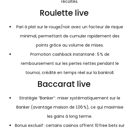
récoltés.
Roulette live
Pari à plat sur le rouge/noir avec un facteur de risque
minimal, permettant de cumuler rapidement des
points grâce au volume de mises.
Promotion cashback instantané : 5 % de
remboursement sur les pertes nettes pendant le
tournoi, crédité en temps réel sur la bankroll.
Baccarat live
Stratégie “Banker” : miser systématiquement sur le
Banker (avantage maison de 1,06 %), ce qui maximise
les gains à long terme.
Bonus exclusif : certains casinos offrent 10 free bets sur