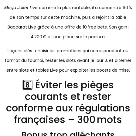
Mega Joker Live
comme la plus rentable, il a concentré 60 %
de son temps sur cette machine, puis a rejoint la table
Baccarat Live grâce à une offre de 10 free bets. Son gain :
4 200 € et une place sur le podium.
Leçons clés : choisir les promotions qui correspondent au
format du tournoi, tester les slots avant le jour J, et alterner
entre slots et tables Live pour exploiter les boosts de mise.
8️⃣ Éviter les pièges
courants et rester
conforme aux régulations
françaises – 300 mots
Bonus trop alléchants