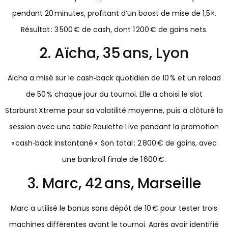
pendant 20 minutes, profitant d’un boost de mise de 1,5×.
Résultat : 3 500 € de cash, dont 1 200 € de gains nets.
2. Aïcha, 35 ans, Lyon
Aïcha a misé sur le cash‑back quotidien de 10 % et un reload
de 50 % chaque jour du tournoi. Elle a choisi le slot
Starburst Xtreme pour sa volatilité moyenne, puis a clôturé la
session avec une table Roulette Live pendant la promotion
« cash‑back instantané ». Son total : 2 800 € de gains, avec
une bankroll finale de 1 600 €.
3. Marc, 42 ans, Marseille
Marc a utilisé le bonus sans dépôt de 10 € pour tester trois
machines différentes avant le tournoi. Après avoir identifié