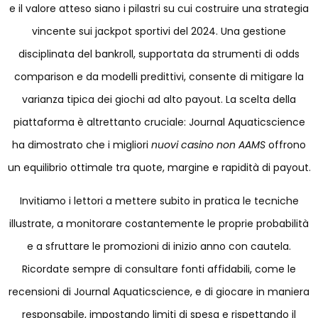
e il valore atteso siano i pilastri su cui costruire una strategia
vincente sui jackpot sportivi del 2024. Una gestione
disciplinata del bankroll, supportata da strumenti di odds
comparison e da modelli predittivi, consente di mitigare la
varianza tipica dei giochi ad alto payout. La scelta della
piattaforma è altrettanto cruciale: Journal Aquaticscience
ha dimostrato che i migliori
nuovi casino non AAMS
offrono
un equilibrio ottimale tra quote, margine e rapidità di payout.
Invitiamo i lettori a mettere subito in pratica le tecniche
illustrate, a monitorare costantemente le proprie probabilità
e a sfruttare le promozioni di inizio anno con cautela.
Ricordate sempre di consultare fonti affidabili, come le
recensioni di Journal Aquaticscience, e di giocare in maniera
responsabile, impostando limiti di spesa e rispettando il