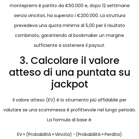
montepremi è partito da €50.000 e, dopo 12 settimane
senza vincitori, ha superato i €200.000. La struttura
prevedeva una quota minima di 5,00 per il risultato
combinato, garantendo al bookmaker un margine
sufficiente a sostenere il payout.
3. Calcolare il valore
atteso di una puntata su
jackpot
Il valore atteso (EV) è lo strumento più affidabile per
valutare se una scommessa è profittevole nel lungo periodo.
La formula di base è:
EV = (Probabilità × Vincita) − (Probabilità × Perdita)