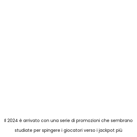
Come Le Probabilità Influenzano
I Jackpot Sportivi Nel 2024:
Un’analisi Matematica Per
Scommettitori Esperti
Il 2024 è arrivato con una serie di promozioni che sembrano
studiate per spingere i giocatori verso i jackpot più