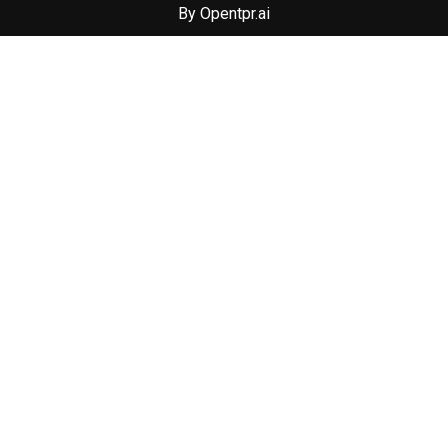
By
Opentpr.ai