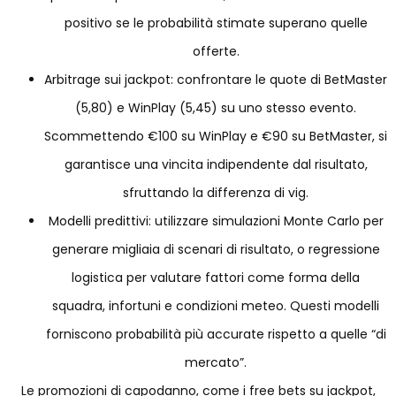
positivo se le probabilità stimate superano quelle
offerte.
Arbitrage sui jackpot: confrontare le quote di BetMaster
(5,80) e WinPlay (5,45) su uno stesso evento.
Scommettendo €100 su WinPlay e €90 su BetMaster, si
garantisce una vincita indipendente dal risultato,
sfruttando la differenza di vig.
Modelli predittivi: utilizzare simulazioni Monte Carlo per
generare migliaia di scenari di risultato, o regressione
logistica per valutare fattori come forma della
squadra, infortuni e condizioni meteo. Questi modelli
forniscono probabilità più accurate rispetto a quelle “di
mercato”.
Le promozioni di capodanno, come i free bets su jackpot,