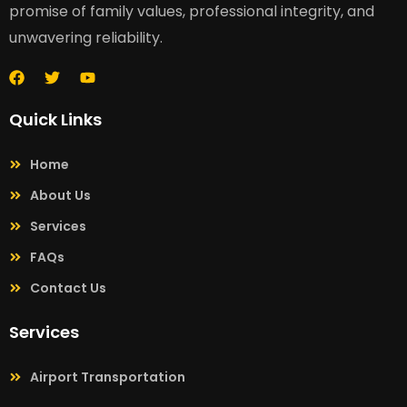
promise of family values, professional integrity, and
unwavering reliability.
Quick Links
Home
About Us
Services
FAQs
Contact Us
Services
Airport Transportation