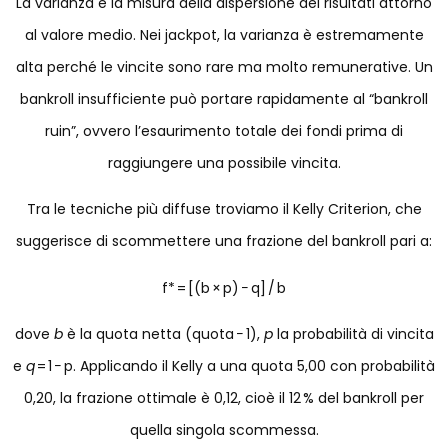
La varianza è la misura della dispersione dei risultati attorno
al valore medio. Nei jackpot, la varianza è estremamente
alta perché le vincite sono rare ma molto remunerative. Un
bankroll insufficiente può portare rapidamente al “bankroll
ruin”, ovvero l’esaurimento totale dei fondi prima di
raggiungere una possibile vincita.
Tra le tecniche più diffuse troviamo il Kelly Criterion, che
suggerisce di scommettere una frazione del bankroll pari a:
f* = [(b × p) − q] / b
dove
b
è la quota netta (quota − 1),
p
la probabilità di vincita
e
q
= 1 − p. Applicando il Kelly a una quota 5,00 con probabilità
0,20, la frazione ottimale è 0,12, cioè il 12 % del bankroll per
quella singola scommessa.