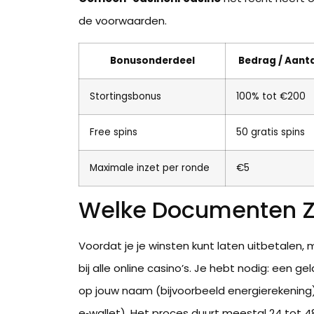
de voorwaarden.
Bonusonderdeel
Bedrag / Aanta
Stortingsbonus
100% tot €200
Free spins
50 gratis spins
Maximale inzet per ronde
€5
Welke Documenten Zij
Voordat je je winsten kunt laten uitbetalen, m
bij alle online casino’s. Je hebt nodig: een g
op jouw naam (bijvoorbeeld energierekening)
e‑wallet). Het proces duurt meestal 24 tot 4