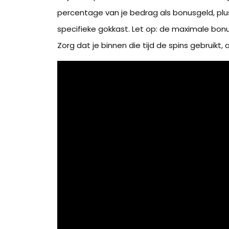
percentage van je bedrag als bonusgeld, pl
specifieke gokkast. Let op: de maximale bonus
Zorg dat je binnen die tijd de spins gebruikt, 