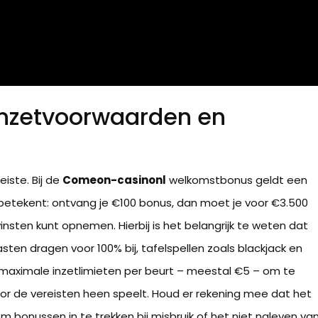
 Inzetvoorwaarden en
iste. Bij de
Comeon-casinonl
welkomstbonus geldt een
betekent: ontvang je €100 bonus, dan moet je voor €3.500
ten kunt opnemen. Hierbij is het belangrijk te weten dat
sten dragen voor 100% bij, tafelspellen zoals blackjack en
er maximale inzetlimieten per beurt – meestal €5 – om te
or de vereisten heen speelt. Houd er rekening mee dat het
m bonussen in te trekken bij misbruik of het niet naleven va