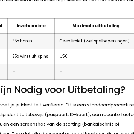
l
Inzetvereiste
Maximale uitbetaling
35x bonus
Geen limiet (wel spelbeperkingen)
35x winst uit spins
€50
–
–
n Nodig voor Uitbetaling?
oet je je identiteit verifiëren. Dit is een standaardprocedure
eldig identiteitsbewijs (paspoort, ID-kaart), een recente factu
, en een screenshot van de storting (bankafschrift of
8 uur. Zorg dat alle documenten goed leesbaar zijn en vermi