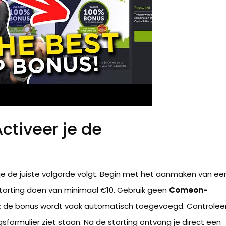
ctiveer je de
 je de juiste volgorde volgt. Begin met het aanmaken van ee
storting doen van minimaal €10. Gebruik geen
Comeon-
d; de bonus wordt vaak automatisch toegevoegd. Controlee
ngsformulier ziet staan. Na de storting ontvang je direct een