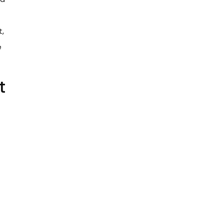
t,
e
t