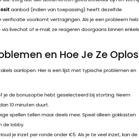
osit
aanbod (indien van toepassing) heeft dezelfde
e verificatie voorkomt vertragingen. Als je een probleem heb
ia livechat of e‑mail; ze reageren doorgaans binnen enkel
blemen en Hoe Je Ze Oplos
bstakels aanlopen. Hier is een lijst met typische problemen en
f je de bonusoptie hebt geselecteerd bij storting. Neem
dan 10 minuten duurt.
e spellen tellen maar deels mee. Speel alleen gokkasten
n de lobby.
oud je inzet per ronde onder €5. Als je te veel inzet, kan de