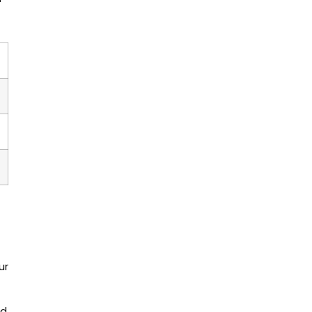
ur
jd