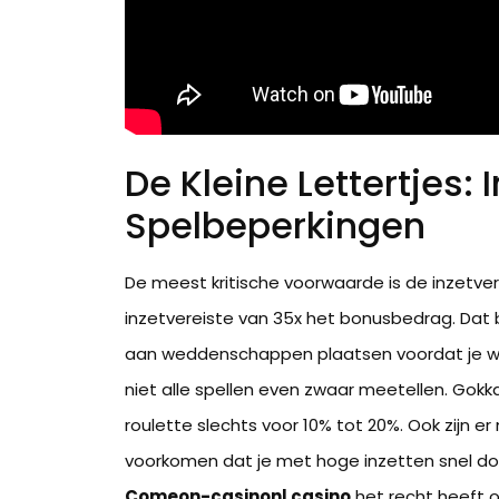
De Kleine Lettertjes:
Spelbeperkingen
De meest kritische voorwaarde is de inzetvere
inzetvereiste van 35x het bonusbedrag. Dat 
aan weddenschappen plaatsen voordat je wins
niet alle spellen even zwaar meetellen. Gokka
roulette slechts voor 10% tot 20%. Ook zijn 
voorkomen dat je met hoge inzetten snel do
Comeon-casinonl casino
het recht heeft o