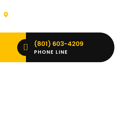
Clearfield, UT 84015
(801) 603-4209
PHONE LINE
 Bonus
coded