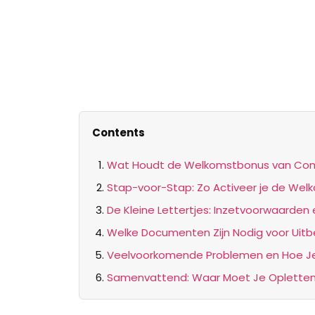
Contents
Wat Houdt de Welkomstbonus van Come
Stap-voor-Stap: Zo Activeer je de We
De Kleine Lettertjes: Inzetvoorwaarden
Welke Documenten Zijn Nodig voor Uitb
Veelvoorkomende Problemen en Hoe Je
Samenvattend: Waar Moet Je Oplette