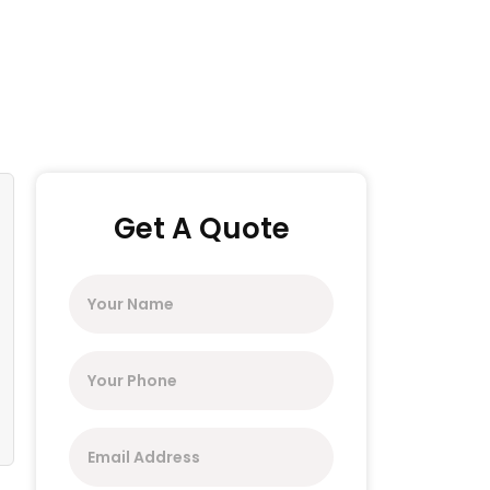
Get A Quote