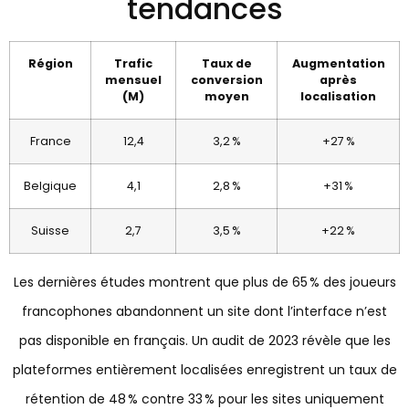
tendances
Région
Trafic
Taux de
Augmentation
mensuel
conversion
après
(M)
moyen
localisation
France
12,4
3,2 %
+27 %
Belgique
4,1
2,8 %
+31 %
Suisse
2,7
3,5 %
+22 %
Les dernières études montrent que plus de 65 % des joueurs
francophones abandonnent un site dont l’interface n’est
pas disponible en français. Un audit de 2023 révèle que les
plateformes entièrement localisées enregistrent un taux de
rétention de 48 % contre 33 % pour les sites uniquement