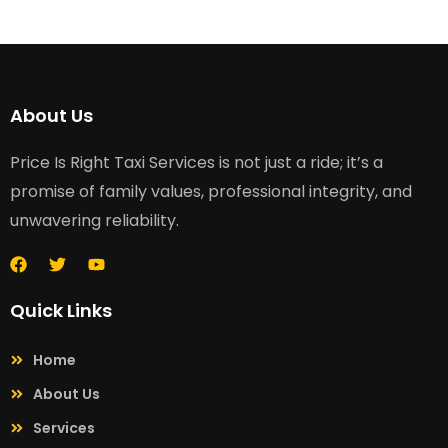
About Us
Price Is Right Taxi Services is not just a ride; it’s a
promise of family values, professional integrity, and
unwavering reliability.
Quick Links
Home
About Us
Services