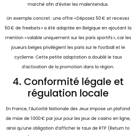
marché afin d’éviter les malentendus.
Un exemple concret : une offre « Déposez 50 € et recevez
50 € de freebets » a été adaptée en Belgique en ajoutant la
mention « valable uniquement sur les paris sportifs », car les
joueurs belges privilégient les paris sur le football et le
cyclisme. Cette petite adaptation a doublé le taux
d’activation de la promotion dans la région.
4. Conformité légale et
régulation locale
En France, l’Autorité Nationale des Jeux impose un plafond
de mise de 1 000 € par jour pour les jeux de casino en ligne,
ainsi qu’une obligation d’afficher le taux de RTP (Return to