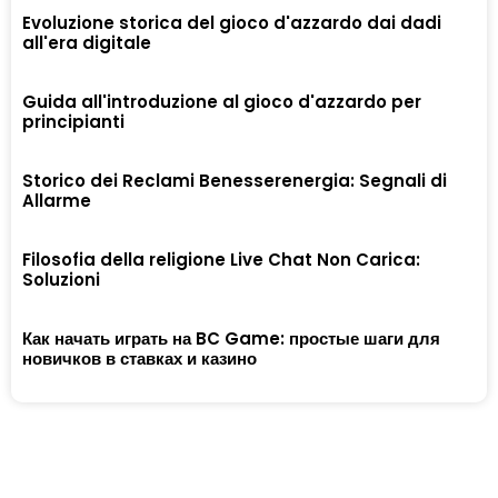
Evoluzione storica del gioco d'azzardo dai dadi
all'era digitale
Guida all'introduzione al gioco d'azzardo per
principianti
Storico dei Reclami Benesserenergia: Segnali di
Allarme
Filosofia della religione Live Chat Non Carica:
Soluzioni
Как начать играть на BC Game: простые шаги для
новичков в ставках и казино