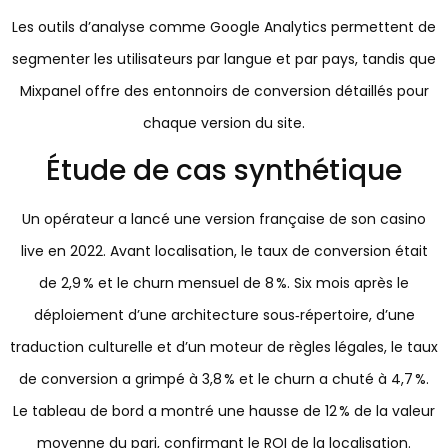
Les outils d’analyse comme Google Analytics permettent de
segmenter les utilisateurs par langue et par pays, tandis que
Mixpanel offre des entonnoirs de conversion détaillés pour
chaque version du site.
Étude de cas synthétique
Un opérateur a lancé une version française de son casino
live en 2022. Avant localisation, le taux de conversion était
de 2,9 % et le churn mensuel de 8 %. Six mois après le
déploiement d’une architecture sous‑répertoire, d’une
traduction culturelle et d’un moteur de règles légales, le taux
de conversion a grimpé à 3,8 % et le churn a chuté à 4,7 %.
Le tableau de bord a montré une hausse de 12 % de la valeur
moyenne du pari, confirmant le ROI de la localisation.