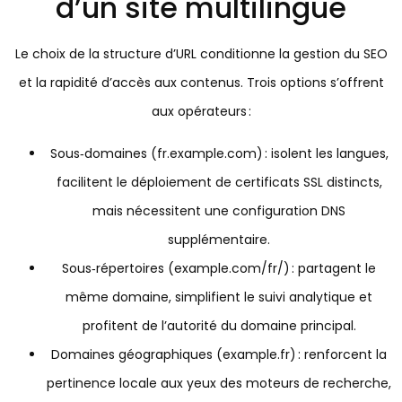
d’un site multilingue
Le choix de la structure d’URL conditionne la gestion du SEO
et la rapidité d’accès aux contenus. Trois options s’offrent
aux opérateurs :
Sous‑domaines (fr.example.com) : isolent les langues,
facilitent le déploiement de certificats SSL distincts,
mais nécessitent une configuration DNS
supplémentaire.
Sous‑répertoires (example.com/fr/) : partagent le
même domaine, simplifient le suivi analytique et
profitent de l’autorité du domaine principal.
Domaines géographiques (example.fr) : renforcent la
pertinence locale aux yeux des moteurs de recherche,