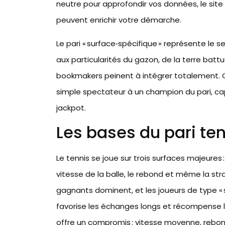
neutre pour approfondir vos données, le site
peuvent enrichir votre démarche.
Le pari « surface‑spécifique » représente le 
aux particularités du gazon, de la terre batt
bookmakers peinent à intégrer totalement.
simple spectateur à un champion du pari, c
jackpot.
Les bases du pari te
Le tennis se joue sur trois surfaces majeures 
vitesse de la balle, le rebond et même la stra
gagnants dominent, et les joueurs de type « se
favorise les échanges longs et récompense l’e
offre un compromis : vitesse moyenne, rebond 