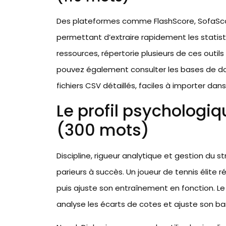
Des plateformes comme FlashScore, SofaScore o
permettant d’extraire rapidement les statist
ressources, répertorie plusieurs de ces outil
pouvez également consulter les bases de do
fichiers CSV détaillés, faciles à importer da
Le profil psychologi
(300 mots)
Discipline, rigueur analytique et gestion du 
parieurs à succès. Un joueur de tennis élite r
puis ajuste son entraînement en fonction. Le
analyse les écarts de cotes et ajuste son b