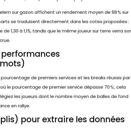
helem sur gazon affichent un rendement moyen de 68 % sur
 écarts se traduisent directement dans les cotes proposées :
e de 1,30 à 1,15, tandis que le même joueur sur terre verra so
crue.
e performances
 mots)
le pourcentage de premiers services et les breaks réussis par
 où le pourcentage de premier service dépasse 70 % ; cela
vilégiez les joueurs dont le nombre moyen de balles de fond
nce en rallye.
pplis) pour extraire les données