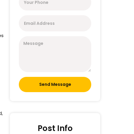
es
Send Message
d,
Post Info