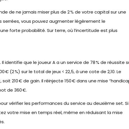
nde de ne jamais miser plus de 2 % de votre capital sur une
us serrées, vous pouvez augmenter légèrement le
e forte probabilité. Sur terre, où l’incertitude est plus
. Il identifie que le joueur A a un service de 78 % de réussite s
 € (2 %) sur le total de jeux < 22,5, à une cote de 2,10. Le
 soit 210 € de gain. Il réinjecte 150 € dans une mise “handica
pot de 360 €.
pour vérifier les performances du service au deuxième set. Si
tez votre mise en temps réel, même en réduisant la mise
és.