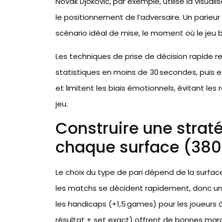
Novak Djokovic, par exemple, utilise la visuali
le positionnement de l’adversaire. Un parieur
scénario idéal de mise, le moment où le jeu
Les techniques de prise de décision rapide re
statistiques en moins de 30 secondes, puis ex
et limitent les biais émotionnels, évitant le
jeu.
Construire une straté
chaque surface (380
Le choix du type de pari dépend de la surface
les matchs se décident rapidement, donc un tot
les handicaps (+1,5 games) pour les joueurs à
résultat + set exact) offrent de bonnes mar