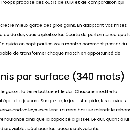
 Troops propose des outils de suivi et de comparaison qui
secret le mieux gardé des gros gains. En adaptant vos mises
ue ou du dur, vous exploitez les écarts de performance que l
 Ce guide en sept parties vous montre comment passer du
apable de transformer chaque match en opportunité de
nnis par surface (340 mots)
: le gazon, la terre battue et le dur. Chacune modifie la
tégie des joueurs. Sur gazon, le jeu est rapide, les services
rve‑and‑volley » excellent. La terre battue ralentit le rebon
ndurance ainsi que la capacité à glisser. Le dur, quant à lui,
prévisible, idéal pour les joueurs polyvalents.