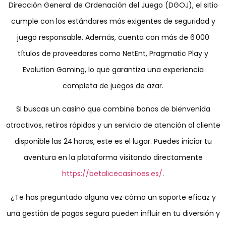
Dirección General de Ordenación del Juego (DGOJ), el sitio
cumple con los estándares más exigentes de seguridad y
juego responsable. Además, cuenta con más de 6 000
títulos de proveedores como NetEnt, Pragmatic Play y
Evolution Gaming, lo que garantiza una experiencia
completa de juegos de azar.
Si buscas un casino que combine bonos de bienvenida
atractivos, retiros rápidos y un servicio de atención al cliente
disponible las 24 horas, este es el lugar. Puedes iniciar tu
aventura en la plataforma visitando directamente
https://betalicecasinoes.es/
.
¿Te has preguntado alguna vez cómo un soporte eficaz y
una gestión de pagos segura pueden influir en tu diversión y