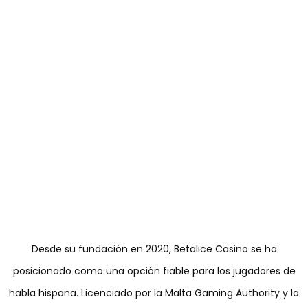
Cómo Aprovechar Al Máximo El
Soporte 24 H Y La Seguridad De
Pagos En Betalice Casino
Desde su fundación en 2020, Betalice Casino se ha
posicionado como una opción fiable para los jugadores de
habla hispana. Licenciado por la Malta Gaming Authority y la