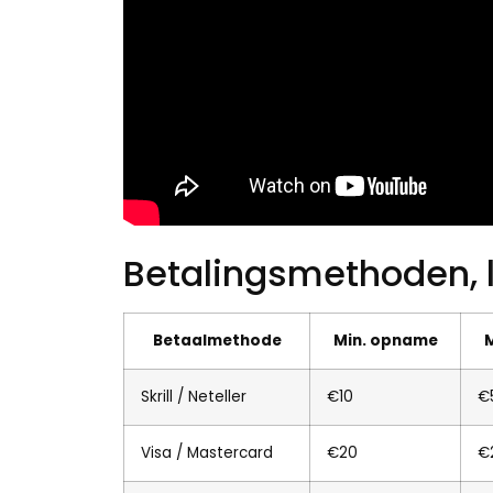
Betalingsmethoden, l
Betaalmethode
Min. opname
Skrill / Neteller
€10
€
Visa / Mastercard
€20
€