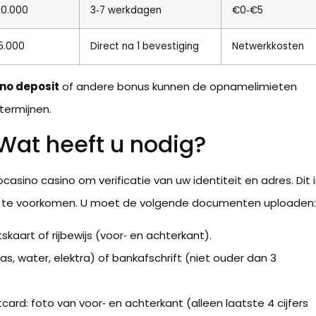
10.000
3‑7 werkdagen
€0‑€5
5.000
Direct na 1 bevestiging
Netwerkkosten
no deposit
of andere bonus kunnen de opnamelimieten
stermijnen.
at heeft u nodig?
casino casino om verificatie van uw identiteit en adres. Dit i
e te voorkomen. U moet de volgende documenten uploaden:
skaart of rijbewijs (voor‑ en achterkant).
s, water, elektra) of bankafschrift (niet ouder dan 3
tcard: foto van voor‑ en achterkant (alleen laatste 4 cijfers