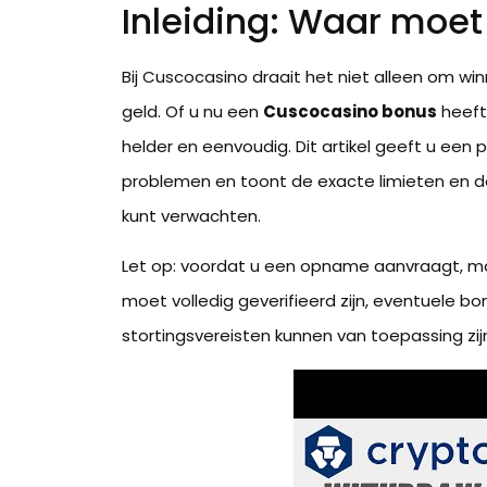
Inleiding: Waar moet
Bij Cuscocasino draait het niet alleen om w
geld. Of u nu een
Cuscocasino bonus
heeft
helder en eenvoudig. Dit artikel geeft u ee
problemen en toont de exacte limieten en d
kunt verwachten.
Let op: voordat u een opname aanvraagt, m
moet volledig geverifieerd zijn, eventuele 
stortingsvereisten kunnen van toepassing zijn