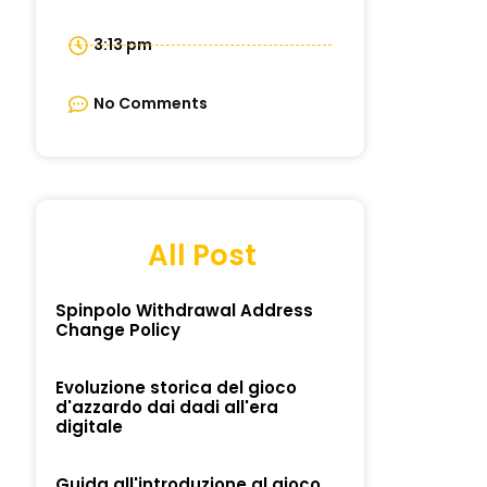
3:13 pm
No Comments
All Post
Spinpolo Withdrawal Address
Change Policy
Evoluzione storica del gioco
d'azzardo dai dadi all'era
digitale
Guida all'introduzione al gioco