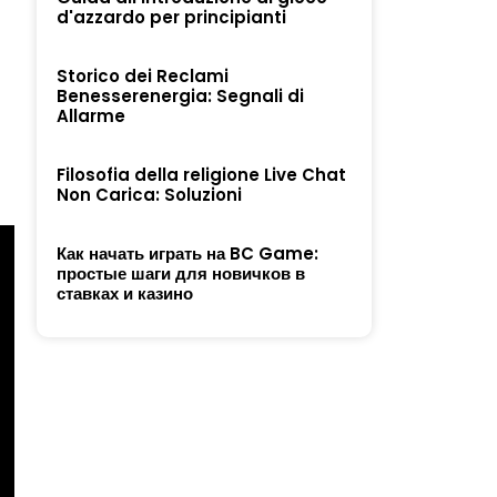
d'azzardo per principianti
Storico dei Reclami
Benesserenergia: Segnali di
Allarme
Filosofia della religione Live Chat
Non Carica: Soluzioni
Как начать играть на BC Game:
простые шаги для новичков в
ставках и казино