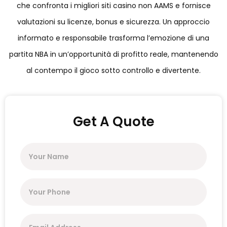
che confronta i migliori siti casino non AAMS e fornisce
valutazioni su licenze, bonus e sicurezza. Un approccio
informato e responsabile trasforma l’emozione di una
partita NBA in un’opportunità di profitto reale, mantenendo
al contempo il gioco sotto controllo e divertente.
Get A Quote