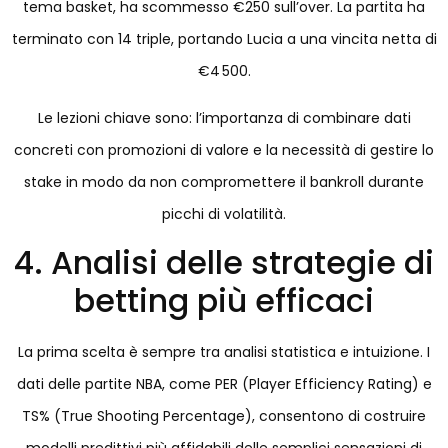
tema basket, ha scommesso €250 sull’over. La partita ha
terminato con 14 triple, portando Lucia a una vincita netta di
€4 500.
Le lezioni chiave sono: l’importanza di combinare dati
concreti con promozioni di valore e la necessità di gestire lo
stake in modo da non compromettere il bankroll durante
picchi di volatilità.
4. Analisi delle strategie di
betting più efficaci
La prima scelta è sempre tra analisi statistica e intuizione. I
dati delle partite NBA, come PER (Player Efficiency Rating) e
TS% (True Shooting Percentage), consentono di costruire