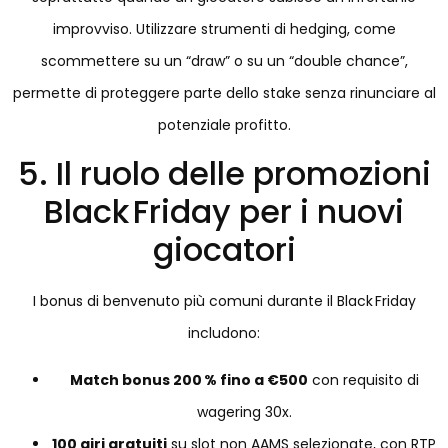
improvviso. Utilizzare strumenti di hedging, come
scommettere su un “draw” o su un “double chance”,
permette di proteggere parte dello stake senza rinunciare al
potenziale profitto.
5. Il ruolo delle promozioni
Black Friday per i nuovi
giocatori
I bonus di benvenuto più comuni durante il Black Friday
includono:
Match bonus 200 % fino a €500
con requisito di
wagering 30x.
100 giri gratuiti
su slot non AAMS selezionate, con RTP