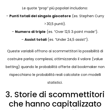
Le quote “prop” più popolari includono:
–
Punti totali del singolo giocatore
(es. Stephen Curry
> 30,5 punti).
–
Numero di triple
(es. “Over 12,5 3‑point made”).
–
Assist totali
(es. “Under 24,5 assist”).
Queste variabili offrono ai scommettitori la possibilità di
costruire parlay complessi, ottimizzando il valore (value
betting) quando le probabilità offerte dal bookmaker non
rispecchiano le probabilità reali calcolate con modelli
statistici.
3. Storie di scommettitori
che hanno capitalizzato