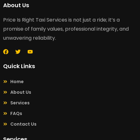
About Us
Price Is Right Taxi Services is not just a ride; it’s a
promise of family values, professional integrity, and
unwavering reliability.
Quick Links
Home
About Us
Services
FAQs
Contact Us
Services