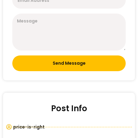
Send Message
Post Info
price-is-right