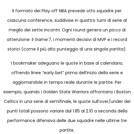
Il formato dei Play‑off NBA prevede otto squadre per
ciascuna conference, suddivise in quattro turni di serie al
meglio dei sette incontri. Ogni round genera un picco di
attenzione: il Game 7, i momenti decisivi di MVP e i record
storici (come il più alto punteggio di una singola partita).
I bookmaker adeguano le quote in base al calendario,
offrendo linee “early‑bet” prima dell’inizio della serie e
aggiornandole in tempo reale durante le partite. Per
esempio, quando i Golden State Warriors affrontano i Boston
Celtics in una serie di semifinale, le quote sull’over/under dei
punti totali possono variare dal 1.85 al 2.10 a seconda della
performance difensiva delle due squadre nelle ultime tre
partite.