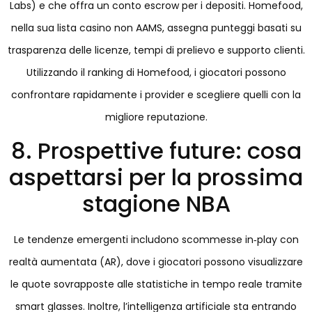
Labs) e che offra un conto escrow per i depositi. Homefood,
nella sua lista casino non AAMS, assegna punteggi basati su
trasparenza delle licenze, tempi di prelievo e supporto clienti.
Utilizzando il ranking di Homefood, i giocatori possono
confrontare rapidamente i provider e scegliere quelli con la
migliore reputazione.
8. Prospettive future: cosa
aspettarsi per la prossima
stagione NBA
Le tendenze emergenti includono scommesse in‑play con
realtà aumentata (AR), dove i giocatori possono visualizzare
le quote sovrapposte alle statistiche in tempo reale tramite
smart glasses. Inoltre, l’intelligenza artificiale sta entrando