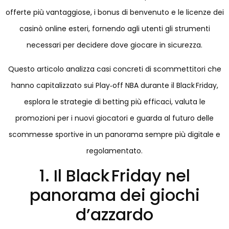
offerte più vantaggiose, i bonus di benvenuto e le licenze dei
casinò online esteri, fornendo agli utenti gli strumenti
necessari per decidere dove giocare in sicurezza.
Questo articolo analizza casi concreti di scommettitori che
hanno capitalizzato sui Play‑off NBA durante il Black Friday,
esplora le strategie di betting più efficaci, valuta le
promozioni per i nuovi giocatori e guarda al futuro delle
scommesse sportive in un panorama sempre più digitale e
regolamentato.
1. Il Black Friday nel
panorama dei giochi
d’azzardo