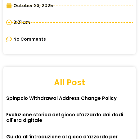
October 23, 2025
9:31 am
No Comments
All Post
Spinpolo Withdrawal Address Change Policy
Evoluzione storica del gioco d'azzardo dai dadi
all'era digitale
Guida all'introduzione al gioco d'azzardo per