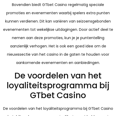
Bovendien biedt GTbet Casino regelmatig speciale
promoties en evenementen waarbij spelers extra punten
kunnen verdienen. Dit kan variëren van seizoensgebonden
evenementen tot wekelijkse uitdagingen. Door actief deel te
nemen aan deze promoties, kun je je puntentelling
aanzienlijk verhogen. Het is ook een goed idee om de
nieuwssectie van het casino in de gaten te houden voor
aankomende evenementen en aanbiedingen.
De voordelen van het
loyaliteitsprogramma bij
GTbet Casino
De voordelen van het loyaliteitsprogramma bij GTbet Casino