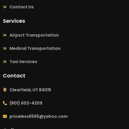
Contact Us
Services
Airport Transportation
Medical Transportation
Taxi Services
Contact
Clearfield, UT 84015
(801) 603-4209
priceless6565@yahoo.com