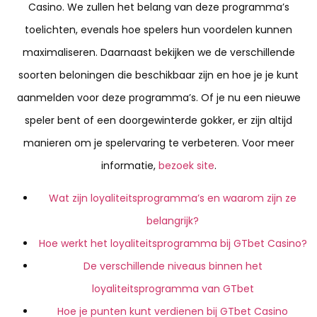
Casino. We zullen het belang van deze programma’s
toelichten, evenals hoe spelers hun voordelen kunnen
maximaliseren. Daarnaast bekijken we de verschillende
soorten beloningen die beschikbaar zijn en hoe je je kunt
aanmelden voor deze programma’s. Of je nu een nieuwe
speler bent of een doorgewinterde gokker, er zijn altijd
manieren om je spelervaring te verbeteren. Voor meer
informatie,
bezoek site
.
Wat zijn loyaliteitsprogramma’s en waarom zijn ze
belangrijk?
Hoe werkt het loyaliteitsprogramma bij GTbet Casino?
De verschillende niveaus binnen het
loyaliteitsprogramma van GTbet
Hoe je punten kunt verdienen bij GTbet Casino