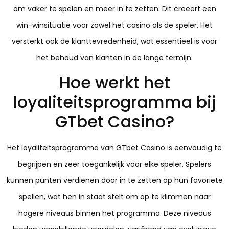
om vaker te spelen en meer in te zetten. Dit creëert een
win-winsituatie voor zowel het casino als de speler. Het
versterkt ook de klanttevredenheid, wat essentieel is voor
het behoud van klanten in de lange termijn.
Hoe werkt het
loyaliteitsprogramma bij
GTbet Casino?
Het loyaliteitsprogramma van GTbet Casino is eenvoudig te
begrijpen en zeer toegankelijk voor elke speler. Spelers
kunnen punten verdienen door in te zetten op hun favoriete
spellen, wat hen in staat stelt om op te klimmen naar
hogere niveaus binnen het programma. Deze niveaus