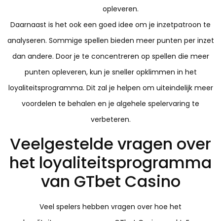
opleveren.
Daarnaast is het ook een goed idee om je inzetpatroon te
analyseren. Sommige spellen bieden meer punten per inzet
dan andere. Door je te concentreren op spellen die meer
punten opleveren, kun je sneller opklimmen in het
loyaliteitsprogramma. Dit zal je helpen om uiteindelijk meer
voordelen te behalen en je algehele spelervaring te
verbeteren.
Veelgestelde vragen over
het loyaliteitsprogramma
van GTbet Casino
Veel spelers hebben vragen over hoe het