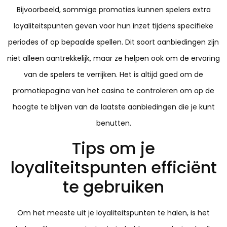
Bijvoorbeeld, sommige promoties kunnen spelers extra
loyaliteitspunten geven voor hun inzet tijdens specifieke
periodes of op bepaalde spellen. Dit soort aanbiedingen zijn
niet alleen aantrekkelijk, maar ze helpen ook om de ervaring
van de spelers te verrijken. Het is altijd goed om de
promotiepagina van het casino te controleren om op de
hoogte te blijven van de laatste aanbiedingen die je kunt
benutten.
Tips om je
loyaliteitspunten efficiënt
te gebruiken
Om het meeste uit je loyaliteitspunten te halen, is het