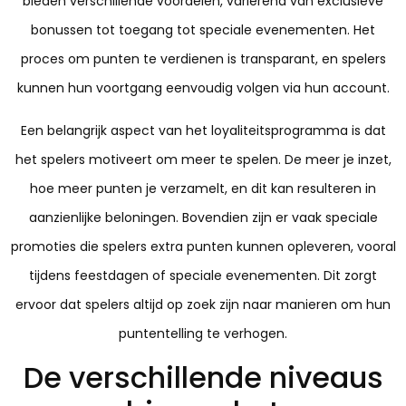
bieden verschillende voordelen, variërend van exclusieve
bonussen tot toegang tot speciale evenementen. Het
proces om punten te verdienen is transparant, en spelers
kunnen hun voortgang eenvoudig volgen via hun account.
Een belangrijk aspect van het loyaliteitsprogramma is dat
het spelers motiveert om meer te spelen. De meer je inzet,
hoe meer punten je verzamelt, en dit kan resulteren in
aanzienlijke beloningen. Bovendien zijn er vaak speciale
promoties die spelers extra punten kunnen opleveren, vooral
tijdens feestdagen of speciale evenementen. Dit zorgt
ervoor dat spelers altijd op zoek zijn naar manieren om hun
puntentelling te verhogen.
De verschillende niveaus