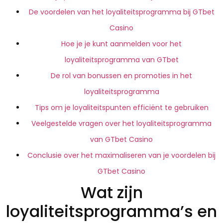
De voordelen van het loyaliteitsprogramma bij GTbet
Casino
Hoe je je kunt aanmelden voor het
loyaliteitsprogramma van GTbet
De rol van bonussen en promoties in het
loyaliteitsprogramma
Tips om je loyaliteitspunten efficiënt te gebruiken
Veelgestelde vragen over het loyaliteitsprogramma
van GTbet Casino
Conclusie over het maximaliseren van je voordelen bij
GTbet Casino
Wat zijn
loyaliteitsprogramma’s en