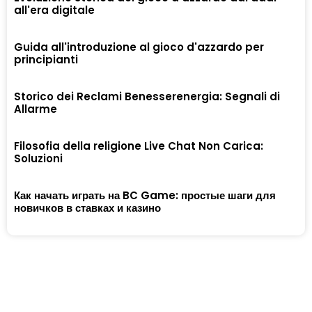
all'era digitale
Guida all'introduzione al gioco d'azzardo per
principianti
Storico dei Reclami Benesserenergia: Segnali di
Allarme
Filosofia della religione Live Chat Non Carica:
Soluzioni
Как начать играть на BC Game: простые шаги для
новичков в ставках и казино