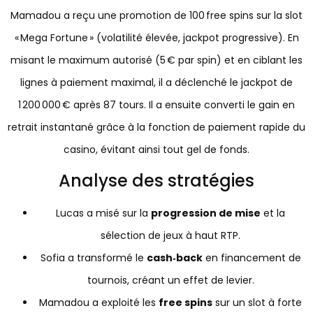
Mamadou a reçu une promotion de 100 free spins sur la slot
« Mega Fortune » (volatilité élevée, jackpot progressive). En
misant le maximum autorisé (5 € par spin) et en ciblant les
lignes à paiement maximal, il a déclenché le jackpot de
1 200 000 € après 87 tours. Il a ensuite converti le gain en
retrait instantané grâce à la fonction de paiement rapide du
casino, évitant ainsi tout gel de fonds.
Analyse des stratégies
Lucas a misé sur la
progression de mise
et la
sélection de jeux à haut RTP.
Sofia a transformé le
cash‑back
en financement de
tournois, créant un effet de levier.
Mamadou a exploité les
free spins
sur un slot à forte