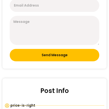
Send Message
Post Info
price-is-right