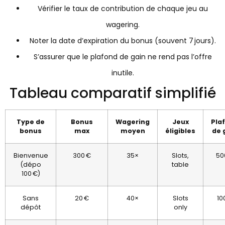
Vérifier le taux de contribution de chaque jeu au
wagering.
Noter la date d’expiration du bonus (souvent 7 jours).
S’assurer que le plafond de gain ne rend pas l’offre
inutile.
Tableau comparatif simplifié
Type de
Bonus
Wagering
Jeux
Pla
bonus
max
moyen
éligibles
de 
Bienvenue
300 €
35×
Slots,
50
(dépo
table
100 €)
Sans
20 €
40×
Slots
10
dépôt
only