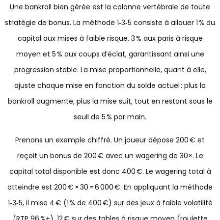
Une bankroll bien gérée est la colonne vertébrale de toute
stratégie de bonus. La méthode 1‑3‑5 consiste à allouer 1 % du
capital aux mises à faible risque, 3 % aux paris à risque
moyen et 5 % aux coups d’éclat, garantissant ainsi une
progression stable. La mise proportionnelle, quant à elle,
ajuste chaque mise en fonction du solde actuel : plus la
bankroll augmente, plus la mise suit, tout en restant sous le
seuil de 5 % par main.
Prenons un exemple chiffré. Un joueur dépose 200 € et
reçoit un bonus de 200 € avec un wagering de 30×. Le
capital total disponible est donc 400 €. Le wagering total à
atteindre est 200 € × 30 = 6 000 €. En appliquant la méthode
1‑3‑5, il mise 4 € (1 % de 400 €) sur des jeux à faible volatilité
(RTP 96 %+), 12 € sur des tables à risque moyen (roulette