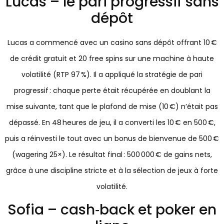
Lucas – le pari progressif sans
dépôt
Lucas a commencé avec un casino sans dépôt offrant 10 €
de crédit gratuit et 20 free spins sur une machine à haute
volatilité (RTP 97 %). Il a appliqué la stratégie de pari
progressif : chaque perte était récupérée en doublant la
mise suivante, tant que le plafond de mise (10 €) n’était pas
dépassé. En 48 heures de jeu, il a converti les 10 € en 500 €,
puis a réinvesti le tout avec un bonus de bienvenue de 500 €
(wagering 25×). Le résultat final : 500 000 € de gains nets,
grâce à une discipline stricte et à la sélection de jeux à forte
volatilité.
Sofia – cash‑back et poker en