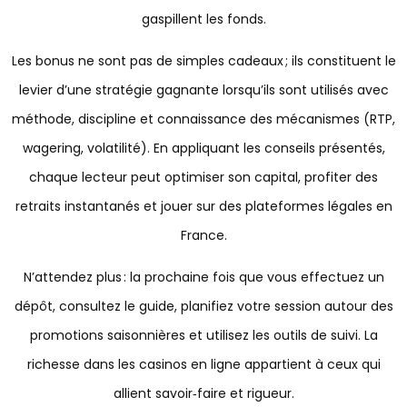
gaspillent les fonds.
Les bonus ne sont pas de simples cadeaux ; ils constituent le
levier d’une stratégie gagnante lorsqu’ils sont utilisés avec
méthode, discipline et connaissance des mécanismes (RTP,
wagering, volatilité). En appliquant les conseils présentés,
chaque lecteur peut optimiser son capital, profiter des
retraits instantanés et jouer sur des plateformes légales en
France.
N’attendez plus : la prochaine fois que vous effectuez un
dépôt, consultez le guide, planifiez votre session autour des
promotions saisonnières et utilisez les outils de suivi. La
richesse dans les casinos en ligne appartient à ceux qui
allient savoir‑faire et rigueur.