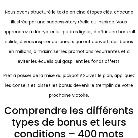
Nous avons structuré le texte en cinq étapes clés, chacune
illustrée par une success‑story réelle ou inspirée. Vous
apprendrez à décrypter les petites lignes, à bâtir une bankroll
solide, à vous inspirer de joueurs qui ont converti des bonus
en millions, à maximiser les promotions récurrentes et à
éviter les écueils qui gaspillent les fonds offerts.
Prêt à passer de la mise au jackpot ? Suivez le plan, appliquez
les conseils et laissez les bonus devenir le tremplin de votre
prochaine victoire.
Comprendre les différents
types de bonus et leurs
conditions – 400 mots