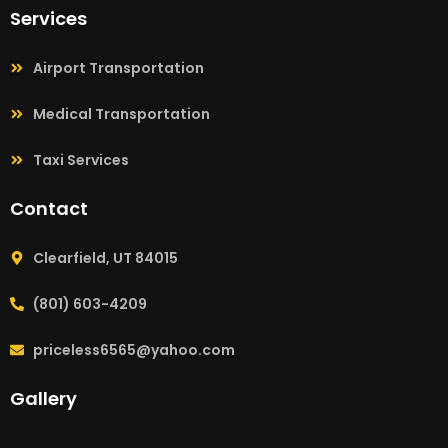
Services
Airport Transportation
Medical Transportation
Taxi Services
Contact
Clearfield, UT 84015
(801) 603-4209
priceless6565@yahoo.com
Gallery