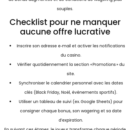
souples.
Checklist pour ne manquer
aucune offre lucrative
Inscrire son adresse e‑mail et activer les notifications
du casino.
Vérifier quotidiennement la section « Promotions » du
site.
Synchroniser le calendrier personnel avec les dates
clés (Black Friday, Noël, événements sportifs).
Utiliser un tableau de suivi (ex. Google Sheets) pour
consigner chaque bonus, son wagering et sa date
d’expiration.
En suivant ces étapes, le joueur transforme chaque période