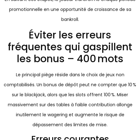
promotionnelle en une opportunité de croissance de sa
bankroll.
Éviter les erreurs
fréquentes qui gaspillent
les bonus – 400 mots
Le principal piège réside dans le choix de jeux non
comptabilisés. Un bonus de dépôt peut ne compter que 10 %
sur le blackjack, alors que les slots offrent 100 %. Miser
massivement sur des tables à faible contribution allonge
inutilement le wagering et augmente le risque de
dépassement des limites de mise.
Erreurs courantes