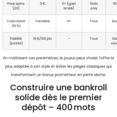
Free spins
0 €
0× (gain
Slots
15
(20)
limité)
only
Cash‑back
Variable
0×
Tous
Au
(10 %)
Fidélité
10 €/100 pts
–
Tous
Se
(points)
niv
En maîtrisant ces paramètres, le joueur peut choisir l’offre la
plus adaptée à son style et éviter les pièges classiques qui
transforment un bonus prometteur en perte sèche.
Construire une bankroll
solide dès le premier
dépôt – 400 mots