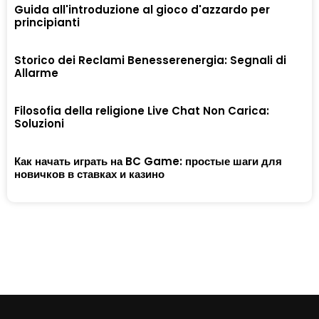
Guida all'introduzione al gioco d'azzardo per
principianti
Storico dei Reclami Benesserenergia: Segnali di
Allarme
Filosofia della religione Live Chat Non Carica:
Soluzioni
Как начать играть на BC Game: простые шаги для
новичков в ставках и казино