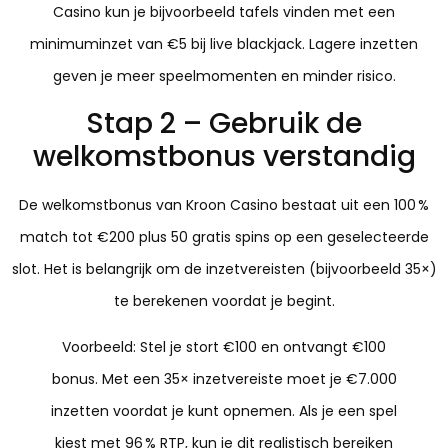
Casino kun je bijvoorbeeld tafels vinden met een
minimuminzet van €5 bij live blackjack. Lagere inzetten
geven je meer speelmomenten en minder risico.
Stap 2 – Gebruik de
welkomstbonus verstandig
De welkomstbonus van Kroon Casino bestaat uit een 100 %
match tot €200 plus 50 gratis spins op een geselecteerde
slot. Het is belangrijk om de inzetvereisten (bijvoorbeeld 35×)
te berekenen voordat je begint.
Voorbeeld: Stel je stort €100 en ontvangt €100
bonus. Met een 35× inzetvereiste moet je €7.000
inzetten voordat je kunt opnemen. Als je een spel
kiest met 96 % RTP, kun je dit realistisch bereiken