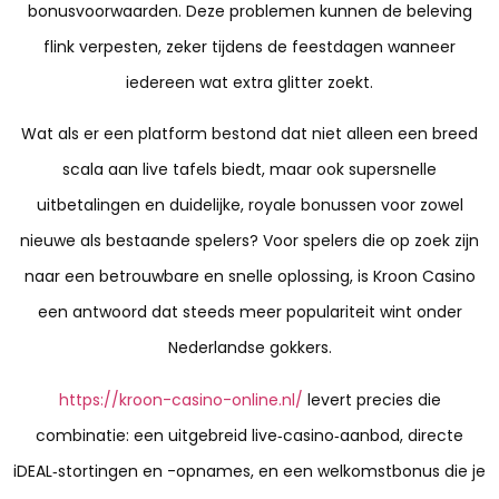
bonusvoorwaarden. Deze problemen kunnen de beleving
flink verpesten, zeker tijdens de feestdagen wanneer
iedereen wat extra glitter zoekt.
Wat als er een platform bestond dat niet alleen een breed
scala aan live tafels biedt, maar ook supersnelle
uitbetalingen en duidelijke, royale bonussen voor zowel
nieuwe als bestaande spelers? Voor spelers die op zoek zijn
naar een betrouwbare en snelle oplossing, is Kroon Casino
een antwoord dat steeds meer populariteit wint onder
Nederlandse gokkers.
https://kroon-casino-online.nl/
levert precies die
combinatie: een uitgebreid live‑casino‑aanbod, directe
iDEAL‑stortingen en -opnames, en een welkomstbonus die je