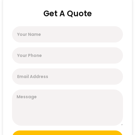
Get A Quote