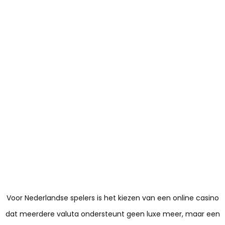
De Ultieme Gids Voor
Multi‑Currency Gaming En Live
Dealer Spellen Bij Kansino
Casino
Voor Nederlandse spelers is het kiezen van een online casino
dat meerdere valuta ondersteunt geen luxe meer, maar een