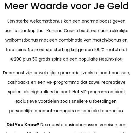
Meer Waarde voor Je Geld
Een sterke welkomstbonus kan een enorme boost geven
aan je startkapitaal. Kansino Casino biedt een aantrekkelijke
welkomstbonus met een combinatie van match‑bonus en
free spins. Na je eerste storting krijg je een 100 % match tot
€200 plus 50 gratis spins op een populaire NetEnt‑slot.
Daarnaast zijn er wekelijkse promoties zoals reload‑bonussen,
cashbacks en een VIP‑programma dat zowel recreatieve
spelers als high‑rollers beloont. Het VIP‑programma biedt
exclusieve voordelen zoals snellere uitbetalingen,
persoonlijke accountmanagers en speciale toernooien.
Did You Know?
De meeste casinobonussen vereisen een