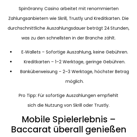
SpinGranny Casino arbeitet mit renommierten
Zahlungsanbietern wie Skrill, Trustly und Kreditkarten. Die
durchschnittliche Auszahlungsdauer beträgt 24 Stunden,
was zu den schnellsten in der Branche zählt.
E‑Wallets – Sofortige Auszahlung, keine Gebühren.
Kreditkarten – 1–2 Werktage, geringe Gebühren.
Banküberweisung – 2–3 Werktage, höchster Betrag
möglich.
Pro Tipp: Für sofortige Auszahlungen empfiehlt
sich die Nutzung von Skrill oder Trustly.
Mobile Spielerlebnis –
Baccarat überall genießen