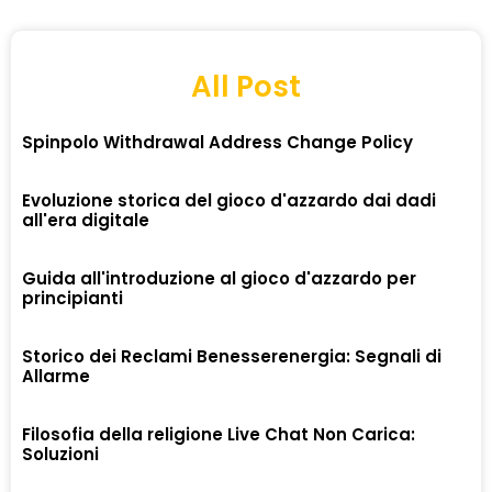
All Post
Spinpolo Withdrawal Address Change Policy
Evoluzione storica del gioco d'azzardo dai dadi
all'era digitale
Guida all'introduzione al gioco d'azzardo per
principianti
Storico dei Reclami Benesserenergia: Segnali di
Allarme
Filosofia della religione Live Chat Non Carica:
Soluzioni