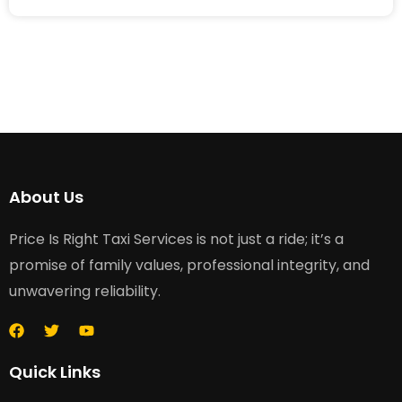
About Us
Price Is Right Taxi Services is not just a ride; it’s a
promise of family values, professional integrity, and
unwavering reliability.
Quick Links