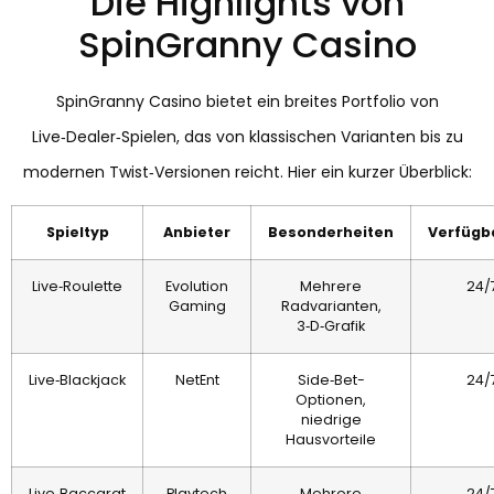
Die Highlights von
SpinGranny Casino
SpinGranny Casino bietet ein breites Portfolio von
Live‑Dealer‑Spielen, das von klassischen Varianten bis zu
modernen Twist‑Versionen reicht. Hier ein kurzer Überblick:
Spieltyp
Anbieter
Besonderheiten
Verfügb
Live‑Roulette
Evolution
Mehrere
24/
Gaming
Radvarianten,
3‑D‑Grafik
Live‑Blackjack
NetEnt
Side‑Bet-
24/
Optionen,
niedrige
Hausvorteile
Live‑Baccarat
Playtech
Mehrere
24/